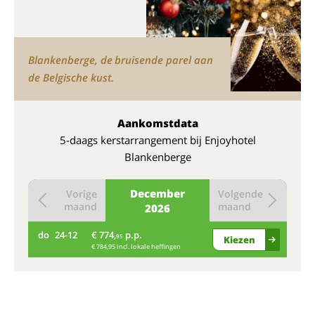
Blankenberge, de bruisende parel aan
de Belgische kust.
Aankomstdata
5-daags kerstarrangement bij Enjoyhotel
Blankenberge
December
Vorige
Volgende
maand
maand
2026
do
24-12
€ 774,
p.p.
95
Kiezen
€ 784,95 incl. lokale heffingen