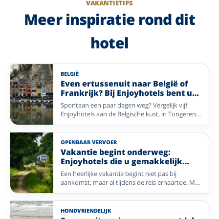
VAKANTIETIPS
Meer inspiratie rond dit
hotel
BELGIË
Even ertussenuit naar België of
Frankrijk? Bij Enjoyhotels bent u
altijd welkom.
Spontaan een paar dagen weg? Vergelijk vijf
Enjoyhotels aan de Belgische kust, in Tongeren
en de Ardennen of in de Franse Elzas, allemaal
met een 5-daags alles-inclusief-arrangement.
OPENBAAR VERVOER
Vakantie begint onderweg:
Enjoyhotels die u gemakkelijk
bereikt met het OV
Een heerlijke vakantie begint niet pas bij
aankomst, maar al tijdens de reis ernaartoe. Met
deze selectie Enjoyhotels reist u comfortabel
met het openbaar vervoer naar bijzondere
bestemmingen zoals de Belgische kust, het
HONDVRIENDELIJK
rustige noorden en de prachtige