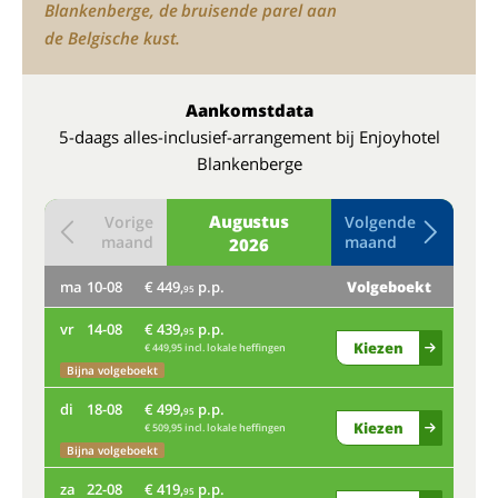
Blankenberge, de bruisende parel aan
de Belgische kust.
Aankomstdata
5-daags alles-inclusief-arrangement bij Enjoyhotel
Blankenberge
Augustus
Vorige
Volgende
maand
maand
2026
ma
10-08
€ 449,
p.p.
Volgeboekt
do
95
vr
14-08
€ 439,
p.p.
Bij
95
Kiezen
€ 449,95 incl. lokale heffingen
ma
Bijna volgeboekt
di
18-08
€ 499,
p.p.
Nog
95
Kiezen
€ 509,95 incl. lokale heffingen
vr
Bijna volgeboekt
za
22-08
€ 419,
p.p.
Bij
95