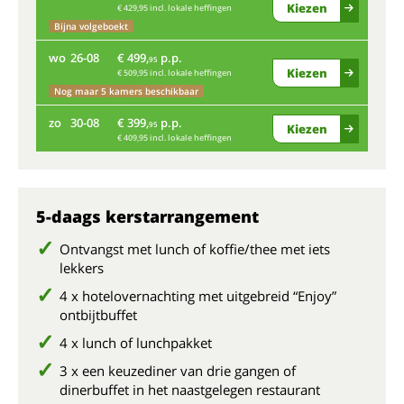
Kiezen
€ 429,95 incl. lokale heffingen
di
Bijna volgeboekt
wo
26-08
€ 499,
p.p.
95
za
Kiezen
€ 509,95 incl. lokale heffingen
Nog maar 5 kamers beschikbaar
Bij
zo
30-08
€ 399,
p.p.
95
Kiezen
wo
€ 409,95 incl. lokale heffingen
zo
5-daags kerstarrangement
Ontvangst met lunch of koffie/thee met iets
lekkers
4 x hotelovernachting met uitgebreid “Enjoy”
ontbijtbuffet
4 x lunch of lunchpakket
3 x een keuzediner van drie gangen of
dinerbuffet in het naastgelegen restaurant