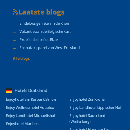
Laatste blogs
Eindeloos genieten in de Rhön
Vakantie aan de Belgische kust
Proef en beleef de Elzas
Enkhuizen, parel van West-Friesland
Alle blogs
Hotels Duitsland
Enjoyhotel am Kurpark Brilon
Enjoyhotel Zur Krone
Enjoy Wellnesshotel Aqualux
Enjoy Landhotel Lippischer Hof
Enjoy Landhotel Michaelishof
Enjoyhotel Sauerland
(Winterberg)
Enjoyhotel Marleen
Enjoyhotel Haus am See