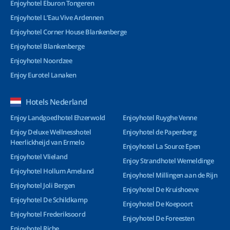
Enjoyhotel Eburon Tongeren
Enjoyhotel L’Eau Vive Ardennen
Enjoyhotel Corner House Blankenberge
Enjoyhotel Blankenberge
Enjoyhotel Noordzee
Enjoy Eurotel Lanaken
Hotels Nederland
Enjoy Landgoedhotel Ehzerwold
Enjoyhotel Ruyghe Venne
Enjoy Deluxe Wellnesshotel
Enjoyhotel de Papenberg
Heerlickheijd van Ermelo
Enjoyhotel La Source Epen
Enjoyhotel Vlieland
Enjoy Strandhotel Wemeldinge
Enjoyhotel Hollum Ameland
Enjoyhotel Millingen aan de Rijn
Enjoyhotel Joli Bergen
Enjoyhotel De Kruishoeve
Enjoyhotel De Schildkamp
Enjoyhotel De Koepoort
Enjoyhotel Frederiksoord
Enjoyhotel De Foreesten
Enjoyhotel Riche