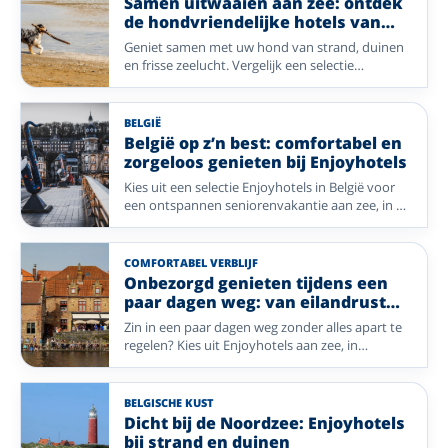
Samen uitwaaien aan zee: ontdek
Waddeneilanden. Of u nu wilt uitwaaien aan zee,
de hondvriendelijke hotels van
genieten van eilandrust of de charme van het
Enjoyhotels
Geniet samen met uw hond van strand, duinen
Groningse landschap wilt ontdekken: uw
en frisse zeelucht. Vergelijk een selectie
vakantie is eenvoudig bereikbaar zonder dat u
hondvriendelijke Enjoyhotels op de
zelf hoeft te rijden. Stap ontspannen in de trein,
Waddeneilanden, aan de Nederlandse kust en in
laat de reis aan u voorbijgaan en geniet vanaf
Blankenberge.
het eerste moment van uw verblijf.
BELGIË
België op z’n best: comfortabel en
zorgeloos genieten bij Enjoyhotels
Kies uit een selectie Enjoyhotels in België voor
een ontspannen seniorenvakantie aan zee, in de
Ardennen of midden in een historische stad.
Vergelijk sfeer, ligging, liftvoorzieningen en
eenpersoonskamers.
COMFORTABEL VERBLIJF
Onbezorgd genieten tijdens een
paar dagen weg: van eilandrust
tot stadssfeer
Zin in een paar dagen weg zonder alles apart te
regelen? Kies uit Enjoyhotels aan zee, in
historische steden, midden in de natuur of met
wellness. Het 5-daags alles-inclusief-
arrangement brengt overnachtingen,
BELGISCHE KUST
maaltijden, geselecteerde drankjes en vertier
Dicht bij de Noordzee: Enjoyhotels
samen.
bij strand en duinen