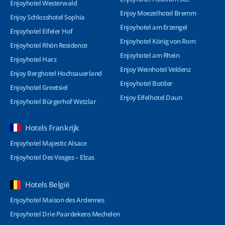
Enjoyhotel Westerwald
Enjoy Moezelhotel Bremm
Enjoy Schlosshotel Sophia
Enjoyhotel am Erzengel
Enjoyhotel Eifeler Hof
Enjoyhotel König von Rom
Enjoyhotel Rhön Residence
Enjoyhotel am Rhein
Enjoyhotel Harz
Enjoy Weinhotel Veldenz
Enjoy Berghotel Hochsauerland
Enjoyhotel Bottler
Enjoyhotel Greetsiel
Enjoy Eifelhotel Daun
Enjoyhotel Bürgerhof Wetzlar
Hotels Frankrijk
Enjoyhotel Majestic Alsace
Enjoyhotel Des Vosges – Elzas
Hotels België
Enjoyhotel Maison des Ardennes
Enjoyhotel Drie Paardekens Mechelen