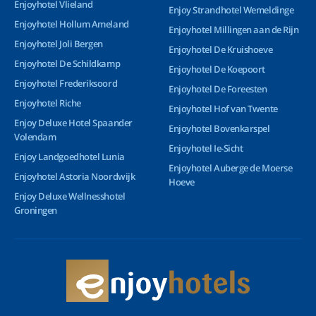
Enjoyhotel Vlieland
Enjoy Strandhotel Wemeldinge
Enjoyhotel Hollum Ameland
Enjoyhotel Millingen aan de Rijn
Enjoyhotel Joli Bergen
Enjoyhotel De Kruishoeve
Enjoyhotel De Schildkamp
Enjoyhotel De Koepoort
Enjoyhotel Frederiksoord
Enjoyhotel De Foreesten
Enjoyhotel Riche
Enjoyhotel Hof van Twente
Enjoy Deluxe Hotel Spaander
Enjoyhotel Bovenkarspel
Volendam
Enjoyhotel Ie-Sicht
Enjoy Landgoedhotel Lunia
Enjoyhotel Auberge de Moerse
Enjoyhotel Astoria Noordwijk
Hoeve
Enjoy Deluxe Wellnesshotel
Groningen