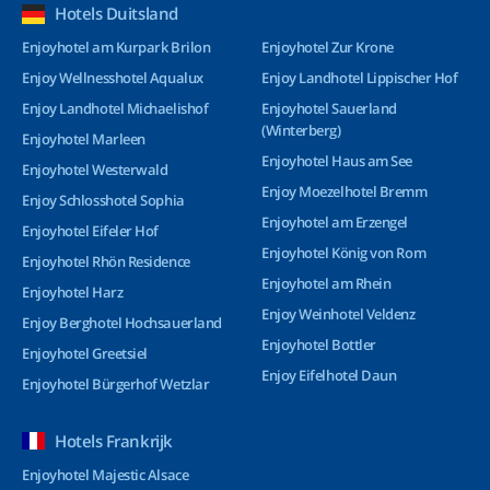
Hotels Duitsland
Enjoyhotel am Kurpark Brilon
Enjoyhotel Zur Krone
Enjoy Wellnesshotel Aqualux
Enjoy Landhotel Lippischer Hof
Enjoy Landhotel Michaelishof
Enjoyhotel Sauerland
(Winterberg)
Enjoyhotel Marleen
Enjoyhotel Haus am See
Enjoyhotel Westerwald
Enjoy Moezelhotel Bremm
Enjoy Schlosshotel Sophia
Enjoyhotel am Erzengel
Enjoyhotel Eifeler Hof
Enjoyhotel König von Rom
Enjoyhotel Rhön Residence
Enjoyhotel am Rhein
Enjoyhotel Harz
Enjoy Weinhotel Veldenz
Enjoy Berghotel Hochsauerland
Enjoyhotel Bottler
Enjoyhotel Greetsiel
Enjoy Eifelhotel Daun
Enjoyhotel Bürgerhof Wetzlar
Hotels Frankrijk
Enjoyhotel Majestic Alsace