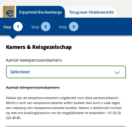
Enjoyhotel Blankenberge
Terug naar Hoteloverzicht
1
2
3
Stap
Stap
Stap
Kamers & Reisgezelschap
Aantal tweepersoonskamers
Selecteer
Aantal éénpersoonskamers
Helaas zijn de eenpersoonskamers volgeboekt voor deze aankomstdatum.
Mocht u toch een eenpersoonskamer willen boeken dan kunt u vaak tegen
een meerprijs een tweepersoonskamer boeken. Neemt u telefonisch contact
op met ons boekingskantoor om de mogelijkheden te bespreken: +31 (0) 20
225 48 80.