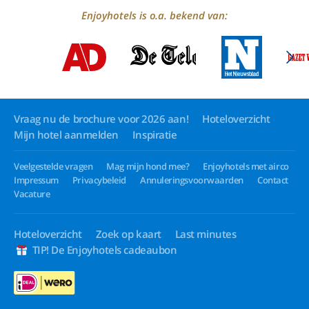
Enjoyhotels is o.a. bekend van:
Vraag nu de brochure voor 2026 aan!
Hoteloverzicht
Mijn hotel aanmelden
Inspiratie
Veelgestelde vragen
Mag mijn hond mee?
Enjoyhotels met airco
Impressum
Privacybeleid
Annuleringsvoorwaarden
Contact
Vacature
Hoteloverzicht
Zoek op kaart
Last minutes
TIP! De Enjoyhotels cadeaubon