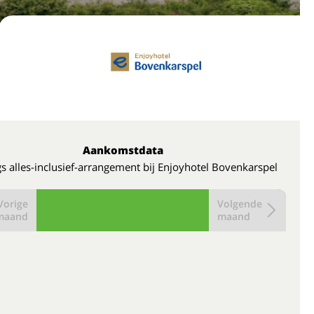
Aankomstdata
s alles-inclusief-arrangement bij Enjoyhotel Bovenkarspel
Vorige
Volgende
maand
maand