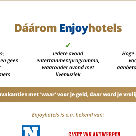
Dáárom
Enjoy
hotels
✓
s-,
Iedere avond
Hoge 
 en geen
entertainmentprogramma,
voo
r
waaronder avond met
aanbetal
mers
livemuziek
akanties met 'waar' voor je geld, daar word je vroli
Enjoyhotels is o.a. bekend van: