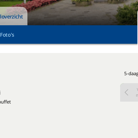
loverzicht
Foto's
5-daag
j
buffet