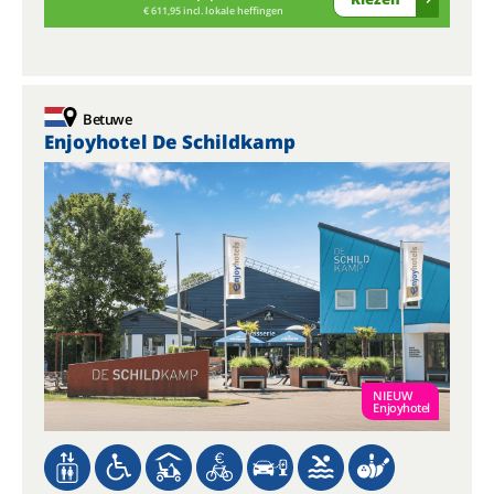
€ 611,95 incl. lokale heffingen
Betuwe
Enjoyhotel De Schildkamp
NIEUW
Enjoyhotel