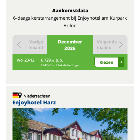
Aankomstdata
6-daags kerstarrangement bij Enjoyhotel am Kurpark
Brilon
December
Vorige
Volgende
maand
maand
2026
wo
23-12
€ 729,
p.p.
95
Kiezen
€ 747,45 incl. lokale heffingen
Niedersachsen
Enjoyhotel Harz