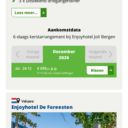
3 x uitstekend driegangendiner
Lees meer...
Aankomstdata
6-daags kerstarrangement bij Enjoyhotel Joli Bergen
December
Vorige
Volgende
maand
maand
2026
do
24-12
€ 699,
p.p.
95
Kiezen
€ 717,45 incl. lokale heffingen
Veluwe
Enjoyhotel De Foreesten