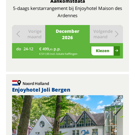
Aankomstdata
5-daags kerstarrangement bij Enjoyhotel Maison des
Ardennes
December
Vorige
Volgende
maand
maand
2026
do
24-12
€ 499,
p.p.
95
Kiezen
€ 511,95 incl. lokale heffingen
Noord Holland
Enjoyhotel Joli Bergen