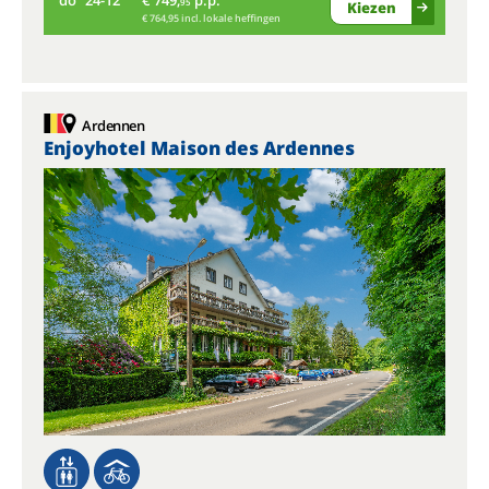
do
24-12
€ 749,
p.p.
95
Kiezen
€ 764,95 incl. lokale heffingen
Ardennen
Enjoyhotel Maison des Ardennes