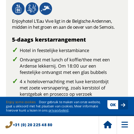
Enjoyhotel L’Eau Vive ligt in de Belgische Ardennen,
midden in het groen en aan de oever van de Semois.
5-daags kerstarrangement
Hotel in feestelijke kerstambiance
Ontvangst met lunch of koffie/thee met een
Ardense lekkernij. Om 18:00 uur een
feestelijke ontvangst met een glas bubbels
4 x hotelovernachting met luxe kerstontbijt
met zoete versnapering, zoals kerststol of
kerstgebak en prosecco op verzoek
Enjoy some cookies
Door gebruik te maken van onze website,
4 x lunch of lunchpakket met prosecco op
OK
gaat u akkoord met het plaatsen van cookies. Meer informatie
verzoek
hierover kunt u lezen in ons
privacybeleid
.
2 x een keuzediner van vier gangen inclusief
amuse
+31 (0) 20 225 48 80