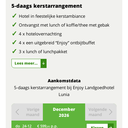
5-daags kerstarrangement
Hotel in feestelijke kerstambiance
Ontvangst met lunch of koffie/thee met gebak
4 x hotelovernachting
4 x een uitgebreid “Enjoy” ontbijtbuffet
3 x lunch of lunchpakket
Lees meer...
Aankomstdata
5-daags kerstarrangement bij Enjoy Landgoedhotel
Lunia
December
Vorige
Volgende
maand
maand
2026
do
24-12
€ 599,
p.p.
95
Kiezen