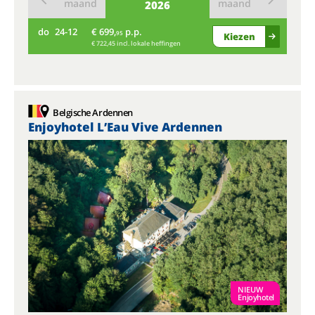
maand
maand
2026
do
24-12
€ 699,
p.p.
95
Kiezen
€ 722,45 incl. lokale heffingen
Belgische Ardennen
Enjoyhotel L’Eau Vive Ardennen
NIEUW
Enjoyhotel