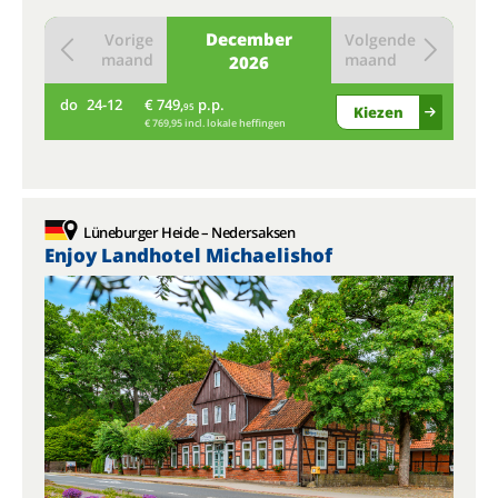
December
Vorige
Volgende
maand
maand
2026
do
24-12
€ 749,
p.p.
95
Kiezen
€ 769,95 incl. lokale heffingen
Lüneburger Heide – Nedersaksen
Enjoy Landhotel Michaelishof