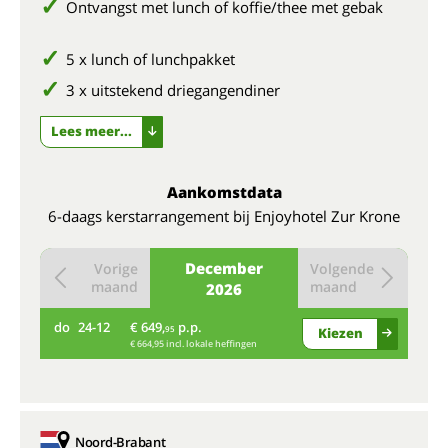
Ontvangst met lunch of koffie/thee met gebak
5 x lunch of lunchpakket
3 x uitstekend driegangendiner
Lees meer...
Aankomstdata
6-daags kerstarrangement bij Enjoyhotel Zur Krone
December
Vorige
Volgende
maand
maand
2026
do
24-12
€ 649,
p.p.
95
Kiezen
€ 664,95 incl. lokale heffingen
Noord-Brabant