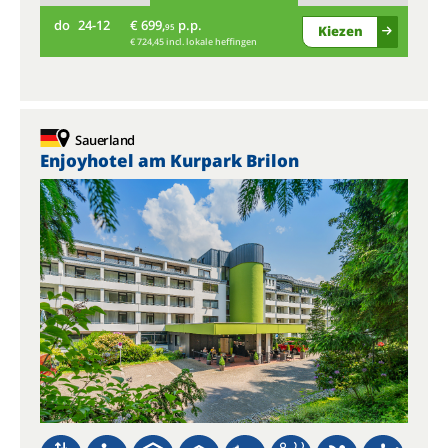
do
24-12
€ 699,
p.p.
95
Kiezen
€ 724,45 incl. lokale heffingen
Sauerland
Enjoyhotel am Kurpark Brilon