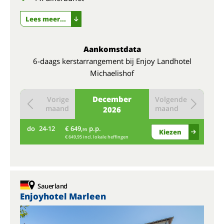
Lees meer...
Aankomstdata
6-daags kerstarrangement bij Enjoy Landhotel
Michaelishof
December
Vorige
Volgende
maand
maand
2026
do
24-12
€ 649,
p.p.
95
Kiezen
€ 649,95 incl. lokale heffingen
Sauerland
Enjoyhotel Marleen