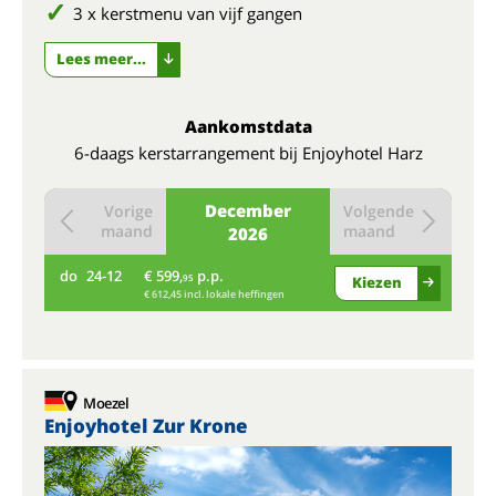
3 x kerstmenu van vijf gangen
Lees meer...
Aankomstdata
6-daags kerstarrangement bij Enjoyhotel Harz
December
Vorige
Volgende
maand
maand
2026
do
24-12
€ 599,
p.p.
95
Kiezen
€ 612,45 incl. lokale heffingen
Moezel
Enjoyhotel Zur Krone