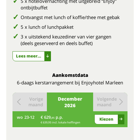
5 x hotelovernachting met uitgebreid “Enjoy”
ontbijtbuffet
Ontvangst met lunch of koffie/thee met gebak
5 x lunch of lunchpakket
3 x uitstekend keuzediner van vier gangen
(deels geserveerd en deels buffet)
Lees meer...
Aankomstdata
6-daags kerstarrangement bij Enjoyhotel Marleen
December
Vorige
Volgende
maand
maand
2026
wo
23-12
€ 629,
p.p.
95
Kiezen
€ 639,95 incl. lokale heffingen