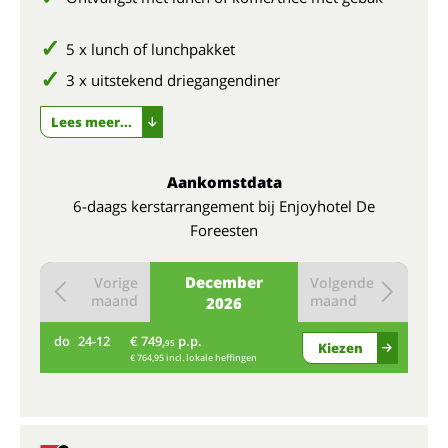
5 x lunch of lunchpakket
3 x uitstekend driegangendiner
Lees meer...
Aankomstdata
6-daags kerstarrangement bij Enjoyhotel De
Foreesten
December
Vorige
Volgende
maand
maand
2026
do
24-12
€ 749,
p.p.
95
Kiezen
€ 764,95 incl. lokale heffingen