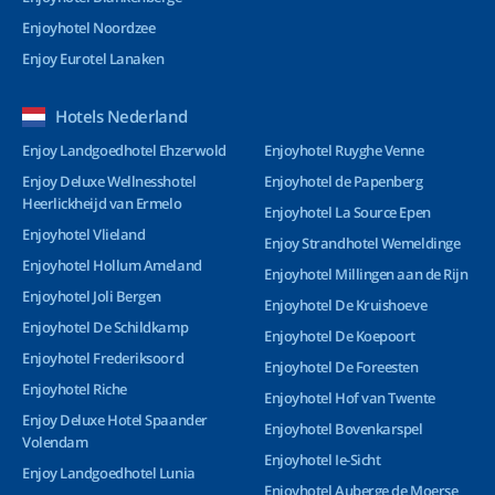
Enjoyhotel Noordzee
Enjoy Eurotel Lanaken
Hotels Nederland
Enjoy Landgoedhotel Ehzerwold
Enjoyhotel Ruyghe Venne
Enjoy Deluxe Wellnesshotel
Enjoyhotel de Papenberg
Heerlickheijd van Ermelo
Enjoyhotel La Source Epen
Enjoyhotel Vlieland
Enjoy Strandhotel Wemeldinge
Enjoyhotel Hollum Ameland
Enjoyhotel Millingen aan de Rijn
Enjoyhotel Joli Bergen
Enjoyhotel De Kruishoeve
Enjoyhotel De Schildkamp
Enjoyhotel De Koepoort
Enjoyhotel Frederiksoord
Enjoyhotel De Foreesten
Enjoyhotel Riche
Enjoyhotel Hof van Twente
Enjoy Deluxe Hotel Spaander
Enjoyhotel Bovenkarspel
Volendam
Enjoyhotel Ie-Sicht
Enjoy Landgoedhotel Lunia
Enjoyhotel Auberge de Moerse