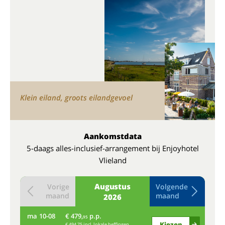
Klein eiland, groots eilandgevoel
Aankomstdata
5-daags alles-inclusief-arrangement bij Enjoyhotel
Vlieland
Augustus
Vorige
Volgende
maand
maand
2026
ma
10-08
€ 479,
p.p.
do
95
Kiezen
€ 494,75 incl. lokale heffingen