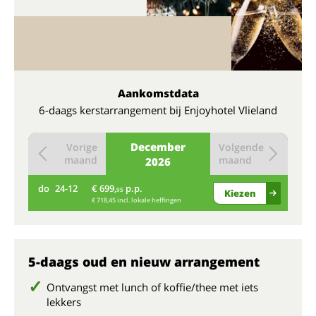
Aankomstdata
6-daags kerstarrangement bij Enjoyhotel Vlieland
December
Vorige
Volgende
maand
maand
2026
do
24-12
€ 699,
p.p.
95
Kiezen
€ 718,45 incl. lokale heffingen
5-daags oud en nieuw arrangement
Ontvangst met lunch of koffie/thee met iets
lekkers