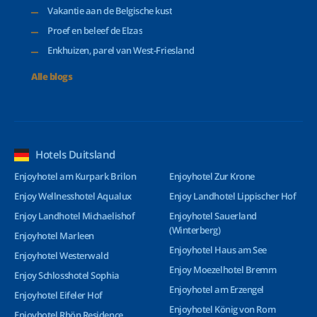
Vakantie aan de Belgische kust
Proef en beleef de Elzas
Enkhuizen, parel van West-Friesland
Alle blogs
Hotels Duitsland
Enjoyhotel am Kurpark Brilon
Enjoyhotel Zur Krone
Enjoy Wellnesshotel Aqualux
Enjoy Landhotel Lippischer Hof
Enjoy Landhotel Michaelishof
Enjoyhotel Sauerland
(Winterberg)
Enjoyhotel Marleen
Enjoyhotel Haus am See
Enjoyhotel Westerwald
Enjoy Moezelhotel Bremm
Enjoy Schlosshotel Sophia
Enjoyhotel am Erzengel
Enjoyhotel Eifeler Hof
Enjoyhotel König von Rom
Enjoyhotel Rhön Residence