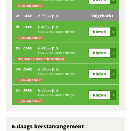
Bijna volgeboekt
ma
vr
14-08
€ 399,
p.p.
Volgeboekt
95
Nog
di
18-08
€ 409,
p.p.
95
vr
Kiezen
€ 424,75 incl. lokale heffingen
Bijna volgeboekt
di
za
22-08
€ 419,
p.p.
95
Kiezen
€ 434,75 incl. lokale heffingen
Bij
Nog maar 4 kamers beschikbaar
za
wo
26-08
€ 549,
p.p.
95
Kiezen
€ 564,75 incl. lokale heffingen
Bijna volgeboekt
wo
zo
30-08
€ 399,
p.p.
95
Kiezen
€ 414,75 incl. lokale heffingen
zo
Bijna volgeboekt
6-daags kerstarrangement