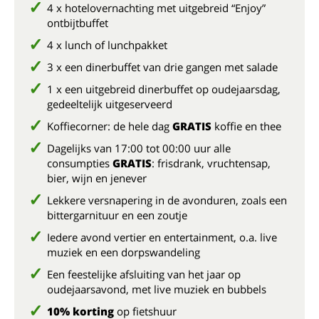
4 x hotelovernachting met uitgebreid “Enjoy”
ontbijtbuffet
4 x lunch of lunchpakket
3 x een dinerbuffet van drie gangen met salade
1 x een uitgebreid dinerbuffet op oudejaarsdag,
gedeeltelijk uitgeserveerd
Koffiecorner: de hele dag
GRATIS
koffie en thee
Dagelijks van 17:00 tot 00:00 uur alle
consumpties
GRATIS
: frisdrank, vruchtensap,
bier, wijn en jenever
Lekkere versnapering in de avonduren, zoals een
bittergarnituur en een zoutje
Iedere avond vertier en entertainment, o.a. live
muziek en een dorpswandeling
Een feestelijke afsluiting van het jaar op
oudejaarsavond, met live muziek en bubbels
10% korting
op fietshuur