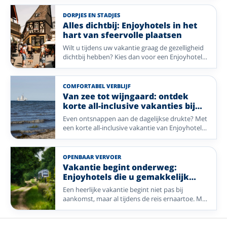
avondprogramma inbegrepen. Van live muziek
en bingo tot een ontspannen wandeling of een
DORPJES EN STADJES
wijnproeverij: elk hotel geeft hier zijn eigen
Alles dichtbij: Enjoyhotels in het
invulling aan. Op deze pagina vergelijkt u acht
hart van sfeervolle plaatsen
hotels in Nederland, België en Duitsland met
Wilt u tijdens uw vakantie graag de gezelligheid
ieder een eigen, sfeervol avondprogramma.
dichtbij hebben? Kies dan voor een Enjoyhotel
in of nabij het centrum. Van historische pleinen
en sfeervolle winkelstraten tot gezellige
dorpskernen: stap de deur uit en ontdek direct
COMFORTABEL VERBLIJF
de charme van uw vakantiebestemming. Geniet
Van zee tot wijngaard: ontdek
van comfort, gastvrijheid en alle mooie plekken
korte all-inclusive vakanties bij
die op loopafstand liggen.
Enjoyhotels
Even ontsnappen aan de dagelijkse drukte? Met
een korte all-inclusive vakantie van Enjoyhotels
geniet u in een paar dagen van alles wat een
vakantie bijzonder maakt. Van frisse zeelucht op
de Waddeneilanden tot prachtige landschappen
OPENBAAR VERVOER
en gezellige plaatsen in Duitsland en België: uw
Vakantie begint onderweg:
verblijf is compleet verzorgd, zodat u alleen nog
Enjoyhotels die u gemakkelijk
hoeft te genieten.
bereikt met het OV
Een heerlijke vakantie begint niet pas bij
aankomst, maar al tijdens de reis ernaartoe. Met
deze selectie Enjoyhotels reist u comfortabel
met het openbaar vervoer naar bijzondere
bestemmingen zoals de Belgische kust, het