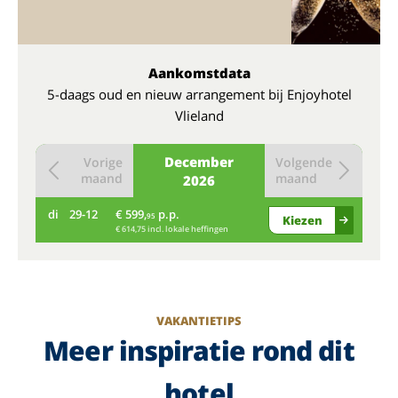
Aankomstdata
5-daags oud en nieuw arrangement bij Enjoyhotel
Vlieland
December
Vorige
Volgende
maand
maand
2026
di
29-12
€ 599,
p.p.
95
Kiezen
€ 614,75 incl. lokale heffingen
VAKANTIETIPS
Meer inspiratie rond dit
hotel