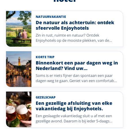
NATUURVAKANTIE
De natuur als achtertuin: ontdek
sfeervolle Enjoyhotels
Zin in rust, ruimte en natuur? Ontdek
Enjoyhotels op de mooiste plekken, van de
Veluwe en Achterhoek tot de Wadden, het
Sauerland, de Lüneburger Heide, de Ardennen
en de Franse Noord-Vogezen. Wandel door
KORTE TRIP
bossen en over heidevelden, adem de frisse
Binnenkort een paar dagen weg in
zeelucht in of geniet van glooiende
Nederland? Vind uw
landschappen. Na een dag buiten wacht uw
Enjoyvakantie; van eilandleven tot
Soms is er niets fijner dan spontaan een paar
sfeervolle Enjoyhotel.
wellness
dagen weg te gaan. Geniet van een comfortabel
verblijf, heerlijke maaltijden, gezellig
entertainment en de persoonlijke gastvrijheid
van een Enjoyhotel. Of u nu kiest voor de
GEZELSCHAP
Waddeneilanden of een sfeervolle stad: uw
Een gezellige afsluiting van elke
ontspannen vakantie begint hier.
vakantiedag bij Enjoyhotels.
Een geslaagde vakantiedag sluit u af met een
gezellige avond. Daarom is bij ieder 5-daags
alles-inclusief-arrangement van Enjoyhotels een