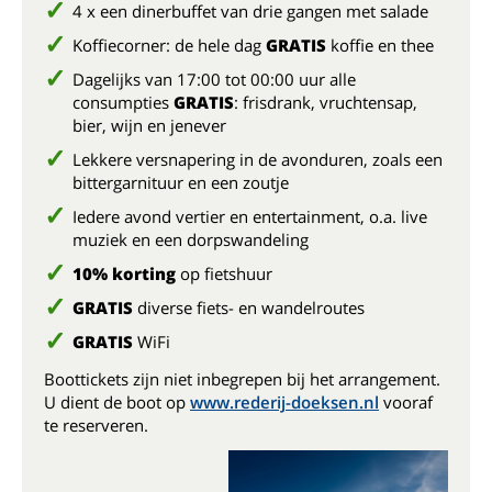
4 x een dinerbuffet van drie gangen met salade
Koffiecorner: de hele dag
GRATIS
koffie en thee
Dagelijks van 17:00 tot 00:00 uur alle
consumpties
GRATIS
: frisdrank, vruchtensap,
bier, wijn en jenever
Lekkere versnapering in de avonduren, zoals een
bittergarnituur en een zoutje
Iedere avond vertier en entertainment, o.a. live
muziek en een dorpswandeling
10% korting
op fietshuur
GRATIS
diverse fiets- en wandelroutes
GRATIS
WiFi
Boottickets zijn niet inbegrepen bij het arrangement.
U dient de boot op
www.rederij-doeksen.nl
vooraf
te reserveren.