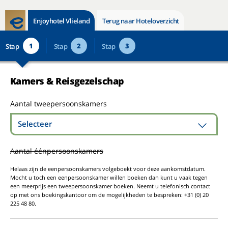
Enjoyhotel Vlieland
Terug naar Hoteloverzicht
1
2
3
Stap
Stap
Stap
Kamers & Reisgezelschap
Aantal tweepersoonskamers
Selecteer
Aantal éénpersoonskamers
Helaas zijn de eenpersoonskamers volgeboekt voor deze aankomstdatum.
Mocht u toch een eenpersoonskamer willen boeken dan kunt u vaak tegen
een meerprijs een tweepersoonskamer boeken. Neemt u telefonisch contact
op met ons boekingskantoor om de mogelijkheden te bespreken: +31 (0) 20
225 48 80.