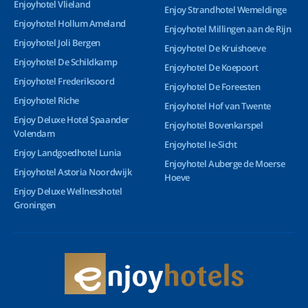
Enjoyhotel Vlieland
Enjoy Strandhotel Wemeldinge
Enjoyhotel Hollum Ameland
Enjoyhotel Millingen aan de Rijn
Enjoyhotel Joli Bergen
Enjoyhotel De Kruishoeve
Enjoyhotel De Schildkamp
Enjoyhotel De Koepoort
Enjoyhotel Frederiksoord
Enjoyhotel De Foreesten
Enjoyhotel Riche
Enjoyhotel Hof van Twente
Enjoy Deluxe Hotel Spaander
Enjoyhotel Bovenkarspel
Volendam
Enjoyhotel Ie-Sicht
Enjoy Landgoedhotel Lunia
Enjoyhotel Auberge de Moerse
Enjoyhotel Astoria Noordwijk
Hoeve
Enjoy Deluxe Wellnesshotel
Groningen