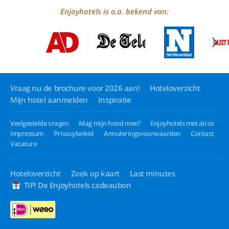
Enjoyhotels is o.a. bekend van:
Vraag nu de brochure voor 2026 aan!
Hoteloverzicht
Mijn hotel aanmelden
Inspiratie
Veelgestelde vragen
Mag mijn hond mee?
Enjoyhotels met airco
Impressum
Privacybeleid
Annuleringsvoorwaarden
Contact
Vacature
Hoteloverzicht
Zoek op kaart
Last minutes
TIP! De Enjoyhotels cadeaubon