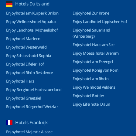
Hotels Duitsland
Enjoyhotel am Kurpark Brilon
Enjoyhotel Zur Krone
Enjoy Wellnesshotel Aqualux
Enjoy Landhotel Lippischer Hof
Enjoy Landhotel Michaelishof
Enjoyhotel Sauerland
(Winterberg)
Enjoyhotel Marleen
Enjoyhotel Haus am See
Enjoyhotel Westerwald
Enjoy Moezelhotel Bremm
Enjoy Schlosshotel Sophia
Enjoyhotel am Erzengel
Enjoyhotel Eifeler Hof
Enjoyhotel König von Rom
Enjoyhotel Rhön Residence
Enjoyhotel am Rhein
Enjoyhotel Harz
Enjoy Weinhotel Veldenz
Enjoy Berghotel Hochsauerland
Enjoyhotel Bottler
Enjoyhotel Greetsiel
Enjoy Eifelhotel Daun
Enjoyhotel Bürgerhof Wetzlar
Hotels Frankrijk
Enjoyhotel Majestic Alsace