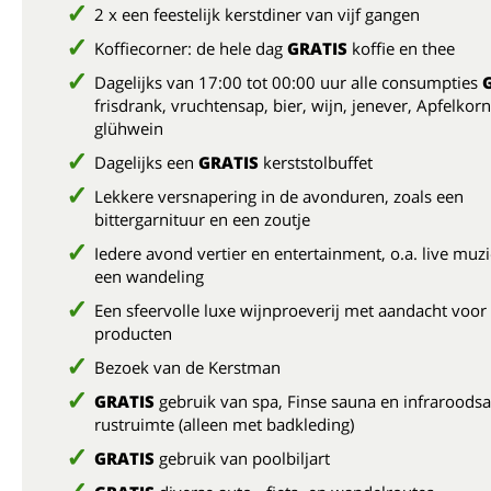
2 x een feestelijk kerstdiner van vijf gangen
Koffiecorner: de hele dag
GRATIS
koffie en thee
Dagelijks van 17:00 tot 00:00 uur alle consumpties
frisdrank, vruchtensap, bier, wijn, jenever, Apfelkor
glühwein
Dagelijks een
GRATIS
kerststolbuffet
Lekkere versnapering in de avonduren, zoals een
bittergarnituur en een zoutje
Iedere avond vertier en entertainment, o.a. live muz
een wandeling
Een sfeervolle luxe wijnproeverij met aandacht voor 
producten
Bezoek van de Kerstman
GRATIS
gebruik van spa, Finse sauna en infraroods
rustruimte (alleen met badkleding)
GRATIS
gebruik van poolbiljart