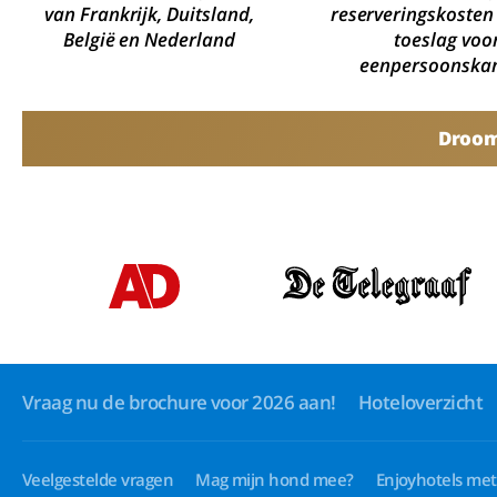
van Frankrijk, Duitsland,
reserveringskosten
België en Nederland
toeslag voo
eenpersoonska
Droomv
Vraag nu de brochure voor 2026 aan!
Hoteloverzicht
Veelgestelde vragen
Mag mijn hond mee?
Enjoyhotels met