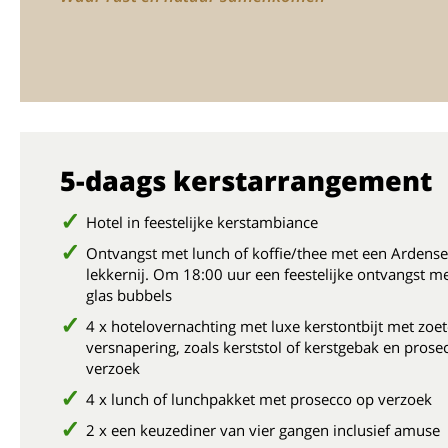
5-daags kerstarrangement
Hotel in feestelijke kerstambiance
Ontvangst met lunch of koffie/thee met een Ardense
lekkernij. Om 18:00 uur een feestelijke ontvangst m
glas bubbels
4 x hotelovernachting met luxe kerstontbijt met zoe
versnapering, zoals kerststol of kerstgebak en prose
verzoek
4 x lunch of lunchpakket met prosecco op verzoek
2 x een keuzediner van vier gangen inclusief amuse