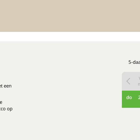
5-daa
et een
do
te
cco op