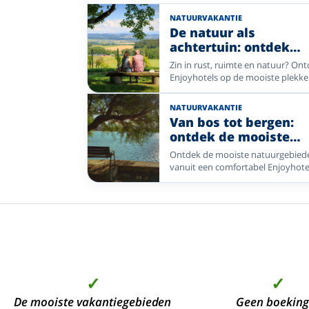
NATUURVAKANTIE
De natuur als
achtertuin: ontdek
sfeervolle Enjoyhotel
Zin in rust, ruimte en natuur? On
Enjoyhotels op de mooiste plekke
van de Veluwe en Achterhoek tot
Wadden, het Sauerland, de
NATUURVAKANTIE
Lüneburger Heide, de Ardennen e
Van bos tot bergen:
Franse Noord-Vogezen. Wandel d
ontdek de mooiste
bossen en over heidevelden, ade
natuur met Enjoyhote
frisse zeelucht in of geniet van
Ontdek de mooiste natuurgebied
glooiende landschappen. Na een 
vanuit een comfortabel Enjoyhote
buiten wacht uw sfeervolle
Wandel door uitgestrekte bossen,
Enjoyhotel.
geniet van de rust aan het wad of 
u verrassen door indrukwekkend
berglandschappen. Waar uw voor
ook naar uitgaat, overal vindt u v
ruimte om te ontspannen en te
genieten van de natuur.
✓
✓
De mooiste vakantiegebieden
Geen boeking