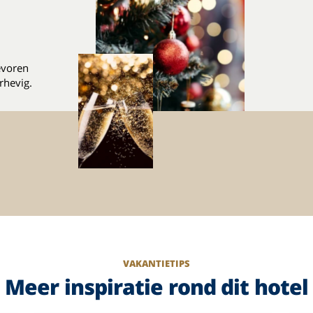
evoren
rhevig.
VAKANTIETIPS
Meer inspiratie rond dit hotel