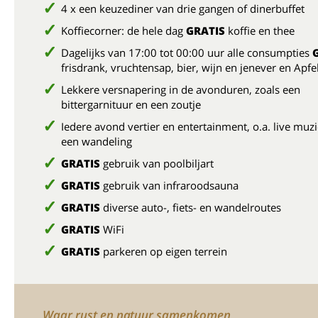
4 x een keuzediner van drie gangen of dinerbuffet
Koffiecorner: de hele dag
GRATIS
koffie en thee
Dagelijks van 17:00 tot 00:00 uur alle consumpties
frisdrank, vruchtensap, bier, wijn en jenever en Apfe
Lekkere versnapering in de avonduren, zoals een
bittergarnituur en een zoutje
Iedere avond vertier en entertainment, o.a. live muz
een wandeling
GRATIS
gebruik van poolbiljart
GRATIS
gebruik van infraroodsauna
GRATIS
diverse auto-, fiets- en wandelroutes
GRATIS
WiFi
GRATIS
parkeren op eigen terrein
Waar rust en natuur samenkomen