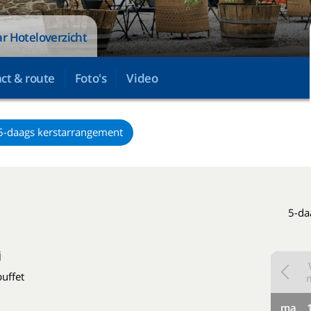
r Hoteloverzicht
ct & route
Foto's
Video
5-daags kerstarrangement
5-da
j
buffet
ma