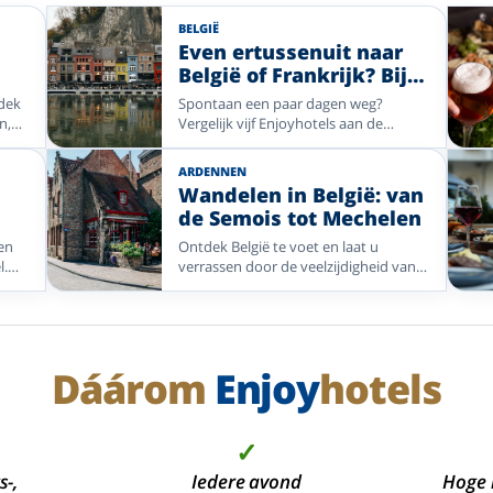
BELGIË
Even ertussenuit naar
België of Frankrijk? Bij
s
Enjoyhotels bent u altijd
tdek
Spontaan een paar dagen weg?
welkom.
n,
Vergelijk vijf Enjoyhotels aan de
 de
Belgische kust, in Tongeren en de
Ardennen of in de Franse Elzas,
ARDENNEN
n de
allemaal met een 5-daags alles-
Wandelen in België: van
oor
inclusief-arrangement.
de Semois tot Mechelen
m de
ls
en
Ontdek België te voet en laat u
dag
l.
verrassen door de veelzijdigheid van
dit prachtige land. Wandel langs de
laat
kabbelende Semois, door de groene
e
Ardennen en geniet van sfeervolle
keur
steden vol historie, zoals Tongeren en
olop
Mechelen. Vanuit een comfortabel
Dáárom
Enjoy
hotels
Enjoyhotel beleeft u de mooiste
wandelroutes, bijzondere uitstapjes
en heeft u alle rust om heerlijk te
✓
genieten.
s-,
Iedere avond
Hoge 