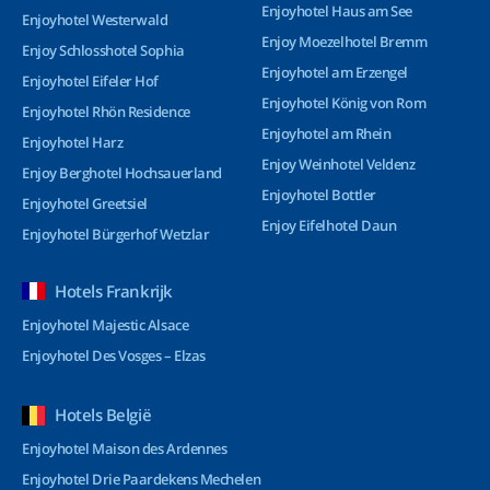
Enjoyhotel Haus am See
Enjoyhotel Westerwald
Enjoy Moezelhotel Bremm
Enjoy Schlosshotel Sophia
Enjoyhotel am Erzengel
Enjoyhotel Eifeler Hof
Enjoyhotel König von Rom
Enjoyhotel Rhön Residence
Enjoyhotel am Rhein
Enjoyhotel Harz
Enjoy Weinhotel Veldenz
Enjoy Berghotel Hochsauerland
Enjoyhotel Bottler
Enjoyhotel Greetsiel
Enjoy Eifelhotel Daun
Enjoyhotel Bürgerhof Wetzlar
Hotels Frankrijk
Enjoyhotel Majestic Alsace
Enjoyhotel Des Vosges – Elzas
Hotels België
Enjoyhotel Maison des Ardennes
Enjoyhotel Drie Paardekens Mechelen