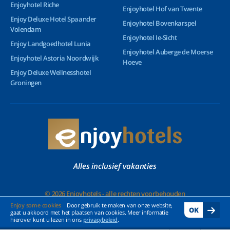
Enjoyhotel Riche
Enjoyhotel Hof van Twente
Enjoy Deluxe Hotel Spaander
Enjoyhotel Bovenkarspel
Volendam
Enjoyhotel Ie-Sicht
Enjoy Landgoedhotel Lunia
Enjoyhotel Auberge de Moerse
Enjoyhotel Astoria Noordwijk
Hoeve
Enjoy Deluxe Wellnesshotel
Groningen
Alles inclusief vakanties
© 2026 Enjoyhotels - alle rechten voorbehouden
Enjoy some cookies
Door gebruik te maken van onze website,
OK
gaat u akkoord met het plaatsen van cookies. Meer informatie
hierover kunt u lezen in ons
privacybeleid
.