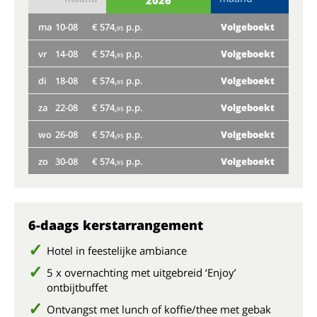
2026
ma
10-08
€ 574,
p.p.
Volgeboekt
do
95
vr
14-08
€ 574,
p.p.
Volgeboekt
ma
95
di
18-08
€ 574,
p.p.
Volgeboekt
vr
95
za
22-08
€ 574,
p.p.
Volgeboekt
di
95
wo
26-08
€ 574,
p.p.
Volgeboekt
za
95
zo
30-08
€ 574,
p.p.
Volgeboekt
Nog
95
wo
zo
6-daags kerstarrangement
Hotel in feestelijke ambiance
5 x overnachting met uitgebreid ‘Enjoy’
ontbijtbuffet
Ontvangst met lunch of koffie/thee met gebak