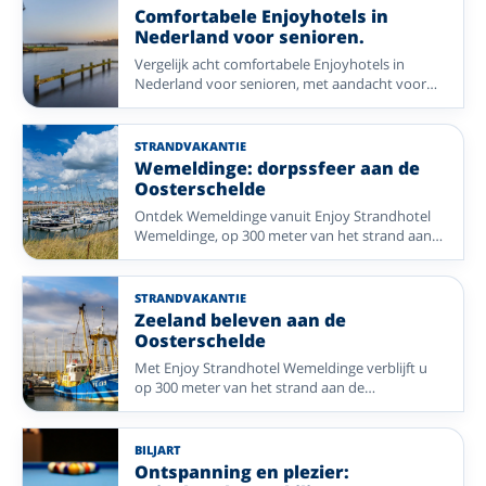
Comfortabele Enjoyhotels in
Nederland voor senioren.
Vergelijk acht comfortabele Enjoyhotels in
Nederland voor senioren, met aandacht voor
regio, aanwezigheid van een lift,
eenpersoonskamers en uitstapjes.
STRANDVAKANTIE
Wemeldinge: dorpssfeer aan de
Oosterschelde
Ontdek Wemeldinge vanuit Enjoy Strandhotel
Wemeldinge, op 300 meter van het strand aan
de Oosterschelde en dicht bij de jachthaven,
wandelpaden en fietsroutes.
STRANDVAKANTIE
Zeeland beleven aan de
Oosterschelde
Met Enjoy Strandhotel Wemeldinge verblijft u
op 300 meter van het strand aan de
Oosterschelde: ideaal voor Zeeuwse rust,
wandelen en fietsen.
BILJART
Ontspanning en plezier: