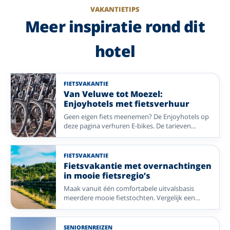
VAKANTIETIPS
Meer inspiratie rond dit
hotel
FIETSVAKANTIE
Van Veluwe tot Moezel:
Enjoyhotels met fietsverhuur
Geen eigen fiets meenemen? De Enjoyhotels op
deze pagina verhuren E-bikes. De tarieven
verschillen per hotel. Kies een fietsregio in
Nederland of Duitsland, van kust en rivierdal tot
bos en heide.
FIETSVAKANTIE
Fietsvakantie met overnachtingen
in mooie fietsregio’s
Maak vanuit één comfortabele uitvalsbasis
meerdere mooie fietstochten. Vergelijk een
selectie Enjoyhotels in Nederland, België en
Duitsland, met vier overnachtingen en
aantrekkelijke routes in de omgeving.
SENIORENREIZEN