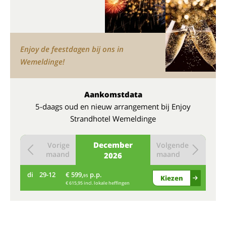
Enjoy de feestdagen bij ons in
Wemeldinge!
Aankomstdata
5-daags oud en nieuw arrangement bij Enjoy
Strandhotel Wemeldinge
December
Vorige
Volgende
maand
maand
2026
di
29-12
€ 599,
p.p.
95
Kiezen
€ 615,95 incl. lokale heffingen