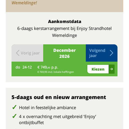
Wemeldinge!
Aankomstdata
6-daags kerstarrangement bij Enjoy Strandhotel
Wemeldinge
December
Volgend
Vorig jaar
jaar
2026
do
24-12
€ 749,
p.p.
vr
95
Kiezen
€ 769,95 incl. lokale heffingen
5-daags oud en nieuw arrangement
Hotel in feestelijke ambiance
4 x overnachting met uitgebreid ‘Enjoy’
ontbijtbuffet