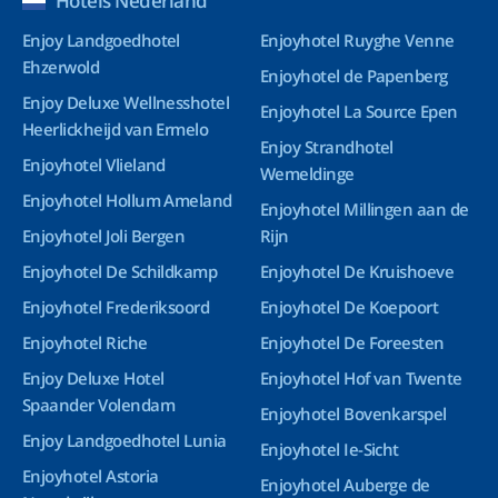
Hotels Nederland
Enjoy Landgoedhotel
Enjoyhotel Ruyghe Venne
Ehzerwold
Enjoyhotel de Papenberg
Enjoy Deluxe Wellnesshotel
Enjoyhotel La Source Epen
Heerlickheijd van Ermelo
Enjoy Strandhotel
Enjoyhotel Vlieland
Wemeldinge
Enjoyhotel Hollum Ameland
Enjoyhotel Millingen aan de
Enjoyhotel Joli Bergen
Rijn
Enjoyhotel De Schildkamp
Enjoyhotel De Kruishoeve
Enjoyhotel Frederiksoord
Enjoyhotel De Koepoort
Enjoyhotel Riche
Enjoyhotel De Foreesten
Enjoy Deluxe Hotel
Enjoyhotel Hof van Twente
Spaander Volendam
Enjoyhotel Bovenkarspel
Enjoy Landgoedhotel Lunia
Enjoyhotel Ie-Sicht
Enjoyhotel Astoria
Enjoyhotel Auberge de