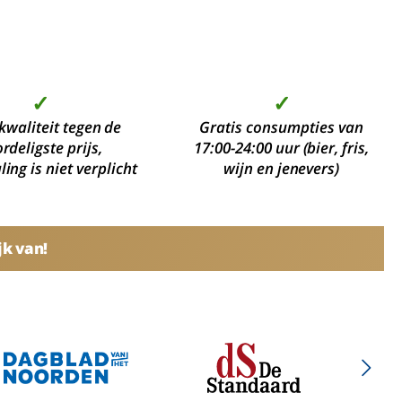
✓
✓
kwaliteit tegen de
Gratis consumpties van
rdeligste prijs,
17:00-24:00 uur (bier, fris,
ing is niet verplicht
wijn en jenevers)
jk van!