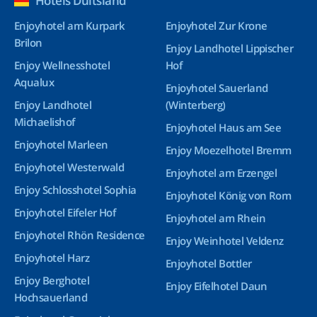
Hotels Duitsland
Enjoyhotel am Kurpark
Enjoyhotel Zur Krone
Brilon
Enjoy Landhotel Lippischer
Enjoy Wellnesshotel
Hof
Aqualux
Enjoyhotel Sauerland
Enjoy Landhotel
(Winterberg)
Michaelishof
Enjoyhotel Haus am See
Enjoyhotel Marleen
Enjoy Moezelhotel Bremm
Enjoyhotel Westerwald
Enjoyhotel am Erzengel
Enjoy Schlosshotel Sophia
Enjoyhotel König von Rom
Enjoyhotel Eifeler Hof
Enjoyhotel am Rhein
Enjoyhotel Rhön Residence
Enjoy Weinhotel Veldenz
Enjoyhotel Harz
Enjoyhotel Bottler
Enjoy Berghotel
Enjoy Eifelhotel Daun
Hochsauerland