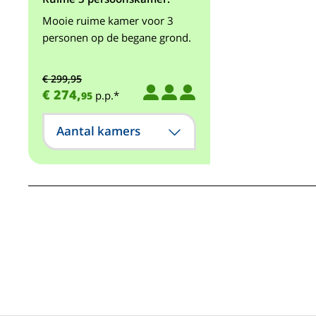
Mooie ruime kamer voor 3
personen op de begane grond.
€ 299,95
€ 274,
p.p.*
95
Aantal kamers