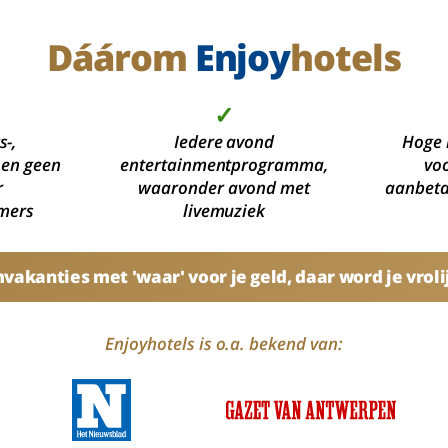
Dáárom
Enjoy
hotels
✓
s-,
Iedere avond
Hoge 
 en geen
entertainmentprogramma,
voo
r
waaronder avond met
aanbetal
mers
livemuziek
akanties met 'waar' voor je geld, daar word je vroli
Enjoyhotels is o.a. bekend van: