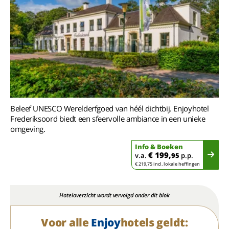
Beleef UNESCO Werelderfgoed van héél dichtbij. Enjoyhotel
Frederiksoord biedt een sfeervolle ambiance in een unieke
omgeving.
Info & Boeken
€ 199,
v.a.
95
p.p.
€ 219,75 incl. lokale heffingen
Hoteloverzicht wordt vervolgd onder dit blok
Voor alle
Enjoy
hotels geldt: