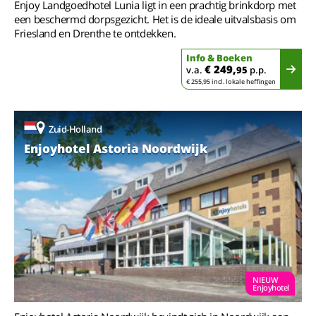
Enjoy Landgoedhotel Lunia ligt in een prachtig brinkdorp met
een beschermd dorpsgezicht. Het is de ideale uitvalsbasis om
Friesland en Drenthe te ontdekken.
Info & Boeken
€ 249,
v.a.
95
p.p.
€ 255,95 incl. lokale heffingen
Zuid-Holland
Enjoyhotel Astoria Noordwijk
NIEUW
Enjoyhotel