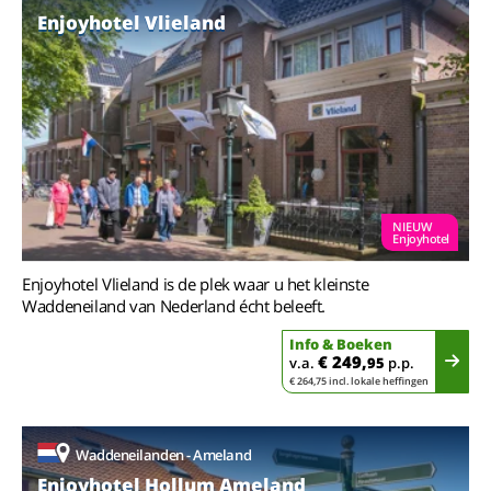
Enjoyhotel Vlieland
NIEUW
Enjoyhotel
Enjoyhotel Vlieland is de plek waar u het kleinste
Waddeneiland van Nederland écht beleeft.
Info & Boeken
€ 249,
v.a.
95
p.p.
€ 264,75 incl. lokale heffingen
Waddeneilanden - Ameland
Enjoyhotel Hollum Ameland