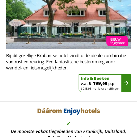
NIEUW
Enjoyhotel
Bij dit gezellige Brabantse hotel vindt u de ideale combinatie
van rust en reuring. Een fantastische bestemming voor
wandel- en fietsmogelijkheden.
Info & Boeken
€ 199,
v.a.
95
p.p.
€ 215,95 incl. lokale heffingen
Dáárom
Enjoy
hotels
✓
De mooiste vakantiegebieden van Frankrijk, Duitsland,