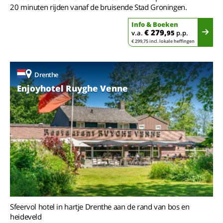
20 minuten rijden vanaf de bruisende Stad Groningen.
Info & Boeken
€ 279,
v.a.
95
p.p.
€ 299,75 incl. lokale heffingen
Drenthe
Enjoyhotel Ruyghe Venne
Sfeervol hotel in hartje Drenthe aan de rand van bos en
heideveld