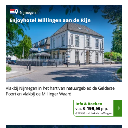
Nijmegen
Enjoyhotel Millingen aan de Rijn
Vlakbij Nijmegen in het hart van natuurgebied de Gelderse
Poort en vlakbij de Millinger Waard
Info & Boeken
€ 199,
v.a.
95
p.p.
€ 215,95 incl. lokale heffingen