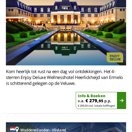
ENJOY
DELUXE
Kom heerlijk tot rust na een dag vol ontdekkingen. Het 4-
sterren Enjoy Deluxe Wellnesshotel Heerlickheijd van Ermelo
is schitterend gelegen op de Veluwe.
Info & Boeken
€ 279,
v.a.
95
p.p.
€ 299,55 incl. lokale heffingen
Waddeneilanden - Vlieland