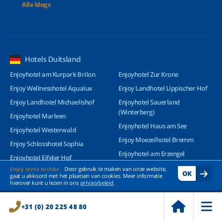
Alle blogs
Hotels Duitsland
Enjoyhotel am Kurpark Brilon
Enjoyhotel Zur Krone
Enjoy Wellnesshotel Aqualux
Enjoy Landhotel Lippischer Hof
Enjoy Landhotel Michaelishof
Enjoyhotel Sauerland
(Winterberg)
Enjoyhotel Marleen
Enjoyhotel Haus am See
Enjoyhotel Westerwald
Enjoy Moezelhotel Bremm
Enjoy Schlosshotel Sophia
Enjoyhotel am Erzengel
Enjoyhotel Eifeler Hof
Enjoyhotel König von Rom
Enjoy some cookies
Door gebruik te maken van onze website,
Enjoyhotel Rhön Residence
OK
gaat u akkoord met het plaatsen van cookies. Meer informatie
Enjoyhotel am Rhein
hierover kunt u lezen in ons
privacybeleid
.
Enjoyhotel Harz
Enjoy Weinhotel Veldenz
Enjoy Berghotel Hochsauerland
+31 (0) 20 225 48 80
Enjoyhotel Bottler
Enjoyhotel Greetsiel