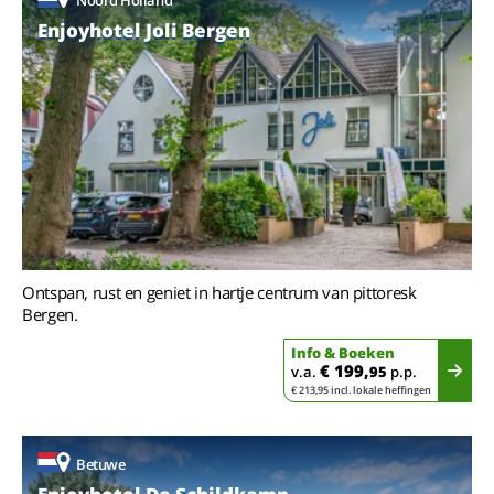
Enjoyhotel Joli Bergen
Ontspan, rust en geniet in hartje centrum van pittoresk
Bergen.
Info & Boeken
€ 199,
v.a.
95
p.p.
€ 213,95 incl. lokale heffingen
Betuwe