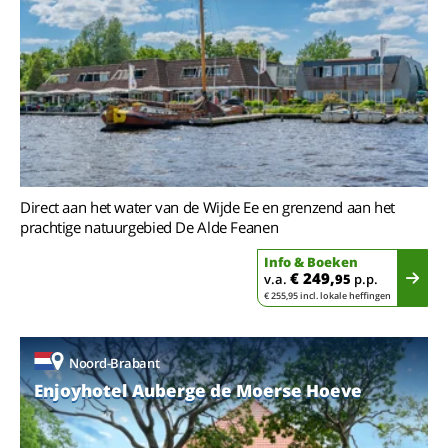
Direct aan het water van de Wijde Ee en grenzend aan het
prachtige natuurgebied De Alde Feanen
Info & Boeken
€ 249,
v.a.
95
p.p.
€ 255,95 incl. lokale heffingen
Noord-Brabant
Enjoyhotel Auberge de Moerse Hoeve