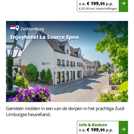
€ 199,
v.a.
95
p.p.
€ 221,95 incl. lokale heffingen
Zuid-Limburg
Enjoyhotel La Source Epen
Genieten midden in een van de dorpen in het prachtige Zuid-
Limburgse heuvelland.
Info & Boeken
€ 199,
v.a.
95
p.p.