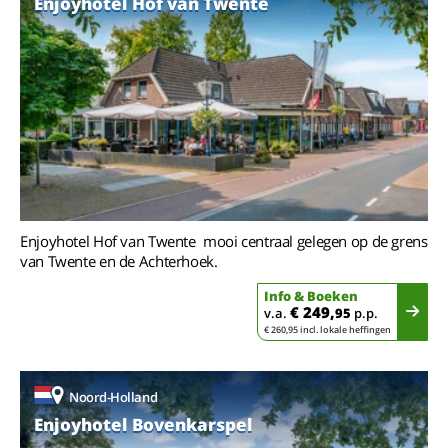
Enjoyhotel Hof van Twente
Enjoyhotel Hof van Twente mooi centraal gelegen op de grens
van Twente en de Achterhoek.
Info & Boeken
€ 249,
v.a.
95
p.p.
€ 260,95 incl. lokale heffingen
Noord-Holland
Enjoyhotel Bovenkarspel