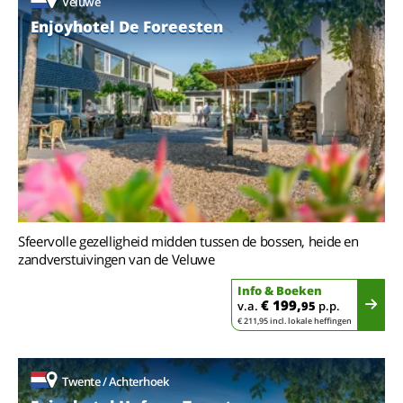
Veluwe
Enjoyhotel De Foreesten
Sfeervolle gezelligheid midden tussen de bossen, heide en
zandverstuivingen van de Veluwe
Info & Boeken
€ 199,
v.a.
95
p.p.
€ 211,95 incl. lokale heffingen
Twente / Achterhoek