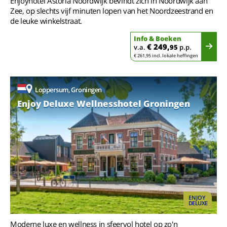
Enjoyhotel Astoria Noordwijk bevindt zich in Noordwijk aan
Zee, op slechts vijf minuten lopen van het Noordzeestrand en
de leuke winkelstraat.
Info & Boeken
€ 249,
v.a.
95
p.p.
€ 261,95 incl. lokale heffingen
Loppersum, Groningen
Enjoy Deluxe Wellnesshotel Groningen
ENJOY
DELUXE
Moderne luxe en wellness in sfeervol hotel op zo'n