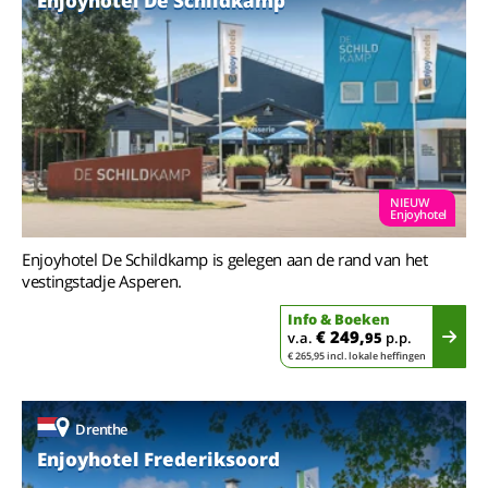
Enjoyhotel De Schildkamp
NIEUW
Enjoyhotel
Enjoyhotel De Schildkamp is gelegen aan de rand van het
vestingstadje Asperen.
Info & Boeken
€ 249,
v.a.
95
p.p.
€ 265,95 incl. lokale heffingen
Drenthe
Enjoyhotel Frederiksoord