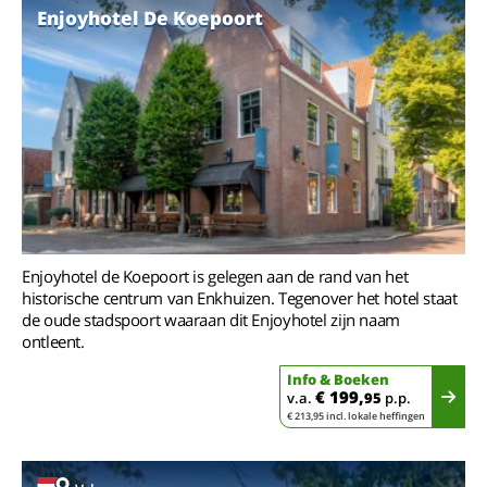
Enjoyhotel De Koepoort
Enjoyhotel de Koepoort is gelegen aan de rand van het
historische centrum van Enkhuizen. Tegenover het hotel staat
de oude stadspoort waaraan dit Enjoyhotel zijn naam
ontleent.
Info & Boeken
€ 199,
v.a.
95
p.p.
€ 213,95 incl. lokale heffingen