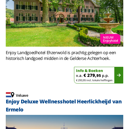
NIEUW
Enjoyhotel
Enjoy Landgoedhotel Ehzerwold is prachtig gelegen op een
historisch landgoed midden in de Gelderse Achterhoek.
Info & Boeken
€ 279,
v.a.
95
p.p.
€ 293,95 incl. lokale heffingen
Veluwe
Enjoy Deluxe Wellnesshotel Heerlickheijd van
Ermelo