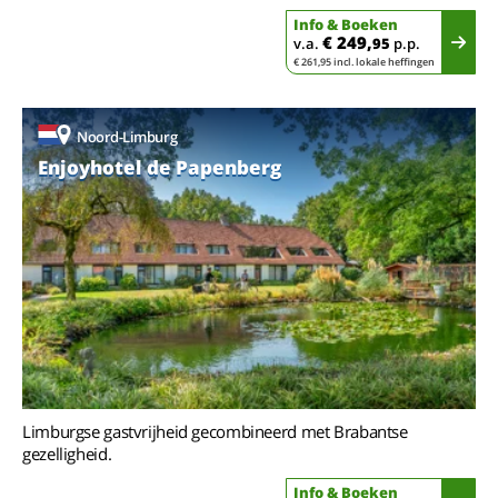
Info & Boeken
€ 249,
v.a.
95
p.p.
€ 261,95 incl. lokale heffingen
Noord-Limburg
Enjoyhotel de Papenberg
Limburgse gastvrijheid gecombineerd met Brabantse
gezelligheid.
Info & Boeken