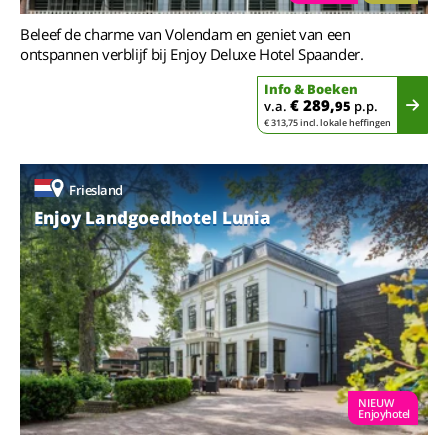
Beleef de charme van Volendam en geniet van een
ontspannen verblijf bij Enjoy Deluxe Hotel Spaander.
Info & Boeken
€ 289,
v.a.
95
p.p.
€ 313,75 incl. lokale heffingen
Friesland
Enjoy Landgoedhotel Lunia
NIEUW
Enjoyhotel