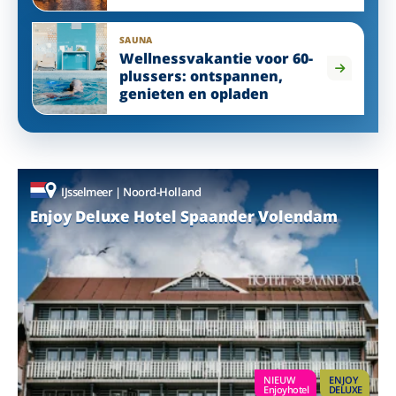
van eilandleven tot
wellness
SAUNA
Wellnessvakantie voor 60-
plussers: ontspannen,
genieten en opladen
IJsselmeer | Noord-Holland
Enjoy Deluxe Hotel Spaander Volendam
NIEUW
ENJOY
Enjoyhotel
DELUXE