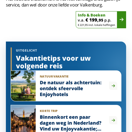
service, dan wel door onze liefde voor Valkenburg.
Info & Boeken
€ 199,
v.a.
95
p.p.
€ 221,95 incl. lokale heffingen
UITGELICHT
Vakantietips voor uw
volgende reis
NATUURVAKANTIE
De natuur als achtertuin:
ontdek sfeervolle
Enjoyhotels
KORTE TRIP
Binnenkort een paar
dagen weg in Nederland?
Vind uw Enjoyvakantie;