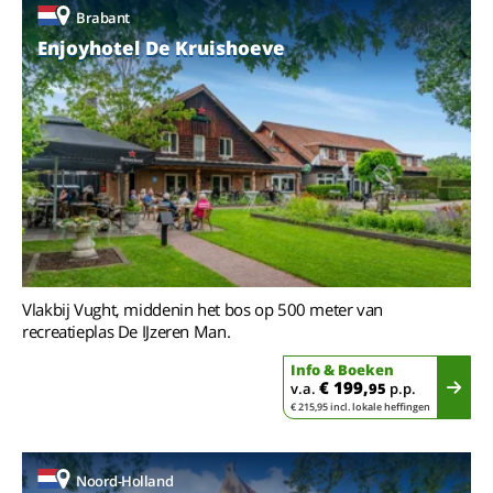
Brabant
Enjoyhotel De Kruishoeve
Vlakbij Vught, middenin het bos op 500 meter van
recreatieplas De IJzeren Man.
Info & Boeken
€ 199,
v.a.
95
p.p.
€ 215,95 incl. lokale heffingen
Noord-Holland