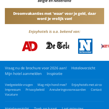
België en Nederland
Droomvakanties met 'waar' voor je geld, daar
word je vrolijk van!
Enjoyhotels is o.a. bekend van:
Vraag nu de brochure voor 2026 aan!
Hoteloverzicht
Mijn hotel aanmelden
Inspiratie
Veelgestelde vragen
Mag mijn hond mee?
Enjoyhotels met airco
Impressum
Privacybeleid
Annuleringsvoorwaarden
Contact
Vacature
Hoteloverzicht
Zoek op kaart
Last minutes