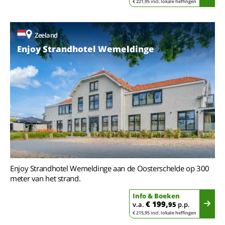
€ 221,95 incl. lokale heffingen
Zeeland
Enjoy Strandhotel Wemeldinge
Enjoy Strandhotel Wemeldinge aan de Oosterschelde op 300
meter van het strand.
Info & Boeken
€ 199,
v.a.
95
p.p.
€ 215,95 incl. lokale heffingen