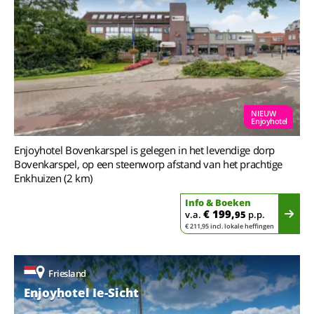
NIEUW
Enjoyhotel
Enjoyhotel Bovenkarspel is gelegen in het levendige dorp
Bovenkarspel, op een steenworp afstand van het prachtige
Enkhuizen (2 km)
Info & Boeken
€ 199,
v.a.
95
p.p.
€ 211,95 incl. lokale heffingen
Friesland
Enjoyhotel Ie-Sicht