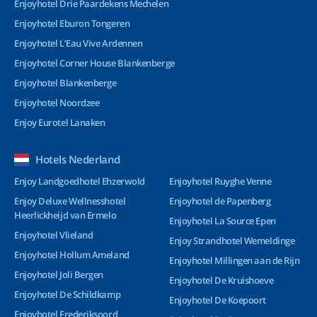
Enjoyhotel Drie Paardekens Mechelen
Enjoyhotel Eburon Tongeren
Enjoyhotel L’Eau Vive Ardennen
Enjoyhotel Corner House Blankenberge
Enjoyhotel Blankenberge
Enjoyhotel Noordzee
Enjoy Eurotel Lanaken
Hotels Nederland
Enjoy Landgoedhotel Ehzerwold
Enjoyhotel Ruyghe Venne
Enjoy Deluxe Wellnesshotel
Enjoyhotel de Papenberg
Heerlickheijd van Ermelo
Enjoyhotel La Source Epen
Enjoyhotel Vlieland
Enjoy Strandhotel Wemeldinge
Enjoyhotel Hollum Ameland
Enjoyhotel Millingen aan de Rijn
Enjoyhotel Joli Bergen
Enjoyhotel De Kruishoeve
Enjoyhotel De Schildkamp
Enjoyhotel De Koepoort
Enjoyhotel Frederiksoord