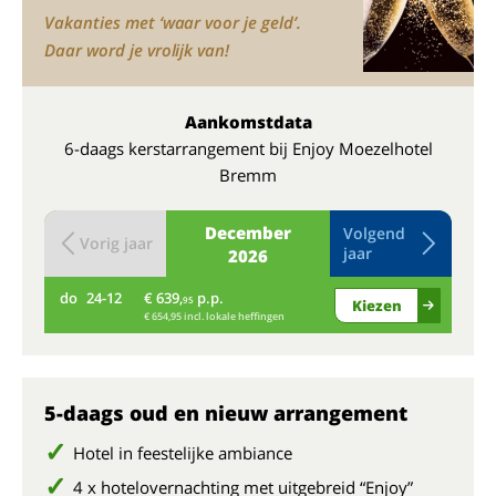
Vakanties met ‘waar voor je geld’.
Daar word je vrolijk van!
Aankomstdata
6-daags kerstarrangement bij Enjoy Moezelhotel
Bremm
December
Volgend
Vorig jaar
jaar
2026
do
24-12
€ 639,
p.p.
vr
95
Kiezen
€ 654,95 incl. lokale heffingen
5-daags oud en nieuw arrangement
Hotel in feestelijke ambiance
4 x hotelovernachting met uitgebreid “Enjoy”