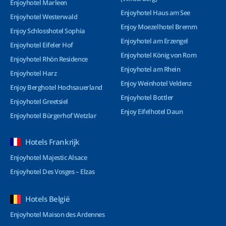
Enjoyhotel Marleen
Enjoyhotel Haus am See
Enjoyhotel Westerwald
Enjoy Moezelhotel Bremm
Enjoy Schlosshotel Sophia
Enjoyhotel am Erzengel
Enjoyhotel Eifeler Hof
Enjoyhotel König von Rom
Enjoyhotel Rhön Residence
Enjoyhotel am Rhein
Enjoyhotel Harz
Enjoy Weinhotel Veldenz
Enjoy Berghotel Hochsauerland
Enjoyhotel Bottler
Enjoyhotel Greetsiel
Enjoy Eifelhotel Daun
Enjoyhotel Bürgerhof Wetzlar
Hotels Frankrijk
Enjoyhotel Majestic Alsace
Enjoyhotel Des Vosges – Elzas
Hotels België
Enjoyhotel Maison des Ardennes