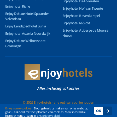
Enjoyhotel De Foreesten
Enjoyhotel Riche
Enjoyhotel Hof van Twente
Enjoy Deluxe Hotel Spaander
Enjoyhotel Bovenkarspel
Volendam
Enjoyhotel Ie-Sicht
Enjoy Landgoedhotel Lunia
Enjoyhotel Auberge de Moerse
Enjoyhotel Astoria Noordwijk
Hoeve
Enjoy Deluxe Wellnesshotel
Groningen
Alles inclusief vakanties
© 2026 Enjoyhotels - alle rechten voorbehouden
Enjoy some cookies
Door gebruik te maken van onze website,
OK
gaat u akkoord met het plaatsen van cookies. Meer informatie
hierover kunt u lezen in ons
privacybeleid
.