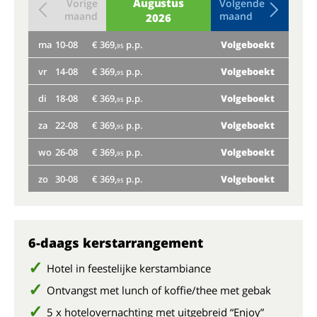
Augustus
Vorige
Volgende
maand
maand
2026
ma
10-08
€ 369,
p.p.
Volgeboekt
do
95
vr
14-08
€ 369,
p.p.
Volgeboekt
ma
95
di
18-08
€ 369,
p.p.
Volgeboekt
vr
95
za
22-08
€ 369,
p.p.
Volgeboekt
di
95
wo
26-08
€ 369,
p.p.
Volgeboekt
za
95
zo
30-08
€ 369,
p.p.
Volgeboekt
wo
95
zo
6-daags kerstarrangement
Hotel in feestelijke kerstambiance
Ontvangst met lunch of koffie/thee met gebak
5 x hotelovernachting met uitgebreid “Enjoy”