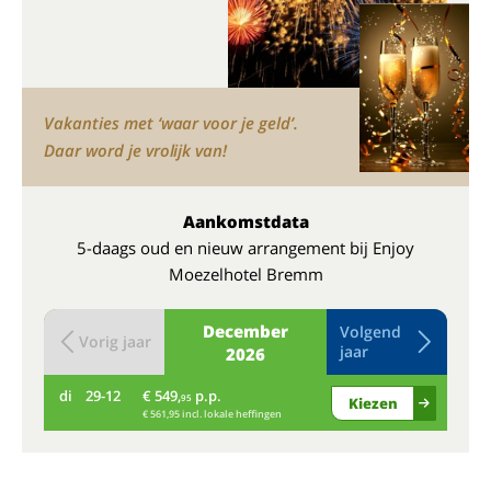
Vakanties met ‘waar voor je geld’.
Daar word je vrolijk van!
Aankomstdata
5-daags oud en nieuw arrangement bij Enjoy
Moezelhotel Bremm
December
Volgend
Vorig jaar
jaar
2026
di
29-12
€ 549,
p.p.
wo
95
Kiezen
€ 561,95 incl. lokale heffingen