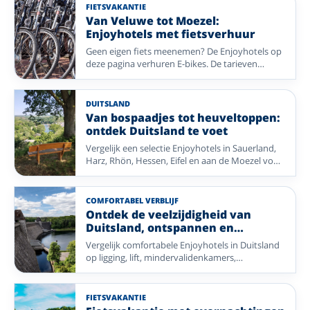
de Waddeneilanden tot prachtige landschappen
FIETSVAKANTIE
en gezellige plaatsen in Duitsland en België: uw
Van Veluwe tot Moezel:
verblijf is compleet verzorgd, zodat u alleen nog
Enjoyhotels met fietsverhuur
hoeft te genieten.
Geen eigen fiets meenemen? De Enjoyhotels op
deze pagina verhuren E-bikes. De tarieven
verschillen per hotel. Kies een fietsregio in
Nederland of Duitsland, van kust en rivierdal tot
bos en heide.
DUITSLAND
Van bospaadjes tot heuveltoppen:
ontdek Duitsland te voet
Vergelijk een selectie Enjoyhotels in Sauerland,
Harz, Rhön, Hessen, Eifel en aan de Moezel voor
een wandelvakantie door gevarieerde natuur.
COMFORTABEL VERBLIJF
Ontdek de veelzijdigheid van
Duitsland, ontspannen en
ontzorgd met Enjoyhotels
Vergelijk comfortabele Enjoyhotels in Duitsland
op ligging, lift, mindervalidenkamers,
eenpersoonskamers en mogelijkheden voor
ontspanning.
FIETSVAKANTIE