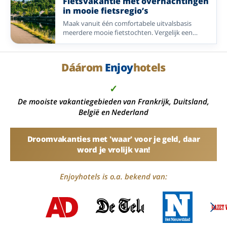
Fietsvakantie met overnachtingen
in mooie fietsregio’s
Maak vanuit één comfortabele uitvalsbasis
meerdere mooie fietstochten. Vergelijk een
selectie Enjoyhotels in Nederland, België en
Duitsland, met vier overnachtingen en
aantrekkelijke routes in de omgeving.
Dáárom
Enjoy
hotels
✓
De mooiste vakantiegebieden van Frankrijk, Duitsland,
België en Nederland
Droomvakanties met 'waar' voor je geld, daar
word je vrolijk van!
Enjoyhotels is o.a. bekend van: