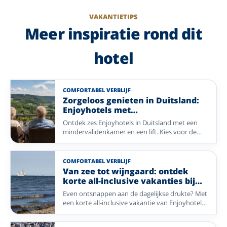
VAKANTIETIPS
Meer inspiratie rond dit
hotel
COMFORTABEL VERBLIJF
Zorgeloos genieten in Duitsland:
Enjoyhotels met
mindervalidekamers
Ontdek zes Enjoyhotels in Duitsland met een
mindervalidenkamer en een lift. Kies voor de
wijngaarden van de Moezel, de frisse zeelucht
aan de Duitse Waddenkust, de heuvels van het
Sauerland, de gastvrijheid van het Münsterland
COMFORTABEL VERBLIJF
of de natuur van de Eifel en geniet zorgeloos van
Van zee tot wijngaard: ontdek
een ontspannen vakantie.
korte all-inclusive vakanties bij
Enjoyhotels
Even ontsnappen aan de dagelijkse drukte? Met
een korte all-inclusive vakantie van Enjoyhotels
geniet u in een paar dagen van alles wat een
vakantie bijzonder maakt. Van frisse zeelucht op