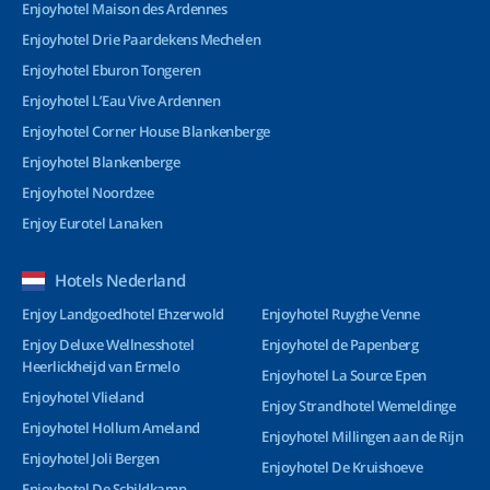
Enjoyhotel Maison des Ardennes
Enjoyhotel Drie Paardekens Mechelen
Enjoyhotel Eburon Tongeren
Enjoyhotel L’Eau Vive Ardennen
Enjoyhotel Corner House Blankenberge
Enjoyhotel Blankenberge
Enjoyhotel Noordzee
Enjoy Eurotel Lanaken
Hotels Nederland
Enjoy Landgoedhotel Ehzerwold
Enjoyhotel Ruyghe Venne
Enjoy Deluxe Wellnesshotel
Enjoyhotel de Papenberg
Heerlickheijd van Ermelo
Enjoyhotel La Source Epen
Enjoyhotel Vlieland
Enjoy Strandhotel Wemeldinge
Enjoyhotel Hollum Ameland
Enjoyhotel Millingen aan de Rijn
Enjoyhotel Joli Bergen
Enjoyhotel De Kruishoeve
Enjoyhotel De Schildkamp