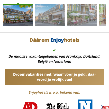
Dáárom
Enjoy
hotels
✓
De mooiste vakantiegebieden van Frankrijk, Duitsland,
België en Nederland
Droomvakanties met 'waar' voor je geld, daar
word je vrolijk van!
Enjoyhotels is o.a. bekend van: