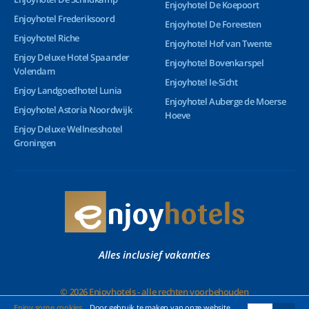
Enjoyhotel De Koepoort
Enjoyhotel Frederiksoord
Enjoyhotel De Foreesten
Enjoyhotel Riche
Enjoyhotel Hof van Twente
Enjoy Deluxe Hotel Spaander
Enjoyhotel Bovenkarspel
Volendam
Enjoyhotel Ie-Sicht
Enjoy Landgoedhotel Lunia
Enjoyhotel Auberge de Moerse
Enjoyhotel Astoria Noordwijk
Hoeve
Enjoy Deluxe Wellnesshotel
Groningen
Alles inclusief vakanties
© 2026 Enjoyhotels - alle rechten voorbehouden
Enjoy some cookies
Door gebruik te maken van onze website,