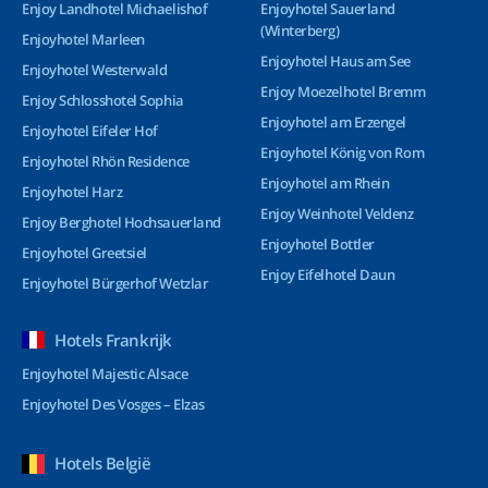
Enjoy Landhotel Michaelishof
Enjoyhotel Sauerland
(Winterberg)
Enjoyhotel Marleen
Enjoyhotel Haus am See
Enjoyhotel Westerwald
Enjoy Moezelhotel Bremm
Enjoy Schlosshotel Sophia
Enjoyhotel am Erzengel
Enjoyhotel Eifeler Hof
Enjoyhotel König von Rom
Enjoyhotel Rhön Residence
Enjoyhotel am Rhein
Enjoyhotel Harz
Enjoy Weinhotel Veldenz
Enjoy Berghotel Hochsauerland
Enjoyhotel Bottler
Enjoyhotel Greetsiel
Enjoy Eifelhotel Daun
Enjoyhotel Bürgerhof Wetzlar
Hotels Frankrijk
Enjoyhotel Majestic Alsace
Enjoyhotel Des Vosges – Elzas
Hotels België