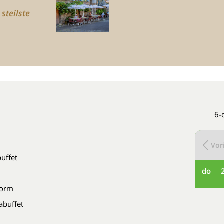
steilste
6-
Vori
buffet
do
vorm
labuffet