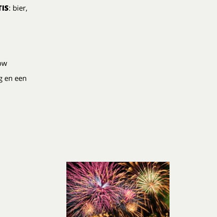
IS
: bier,
how
g en een