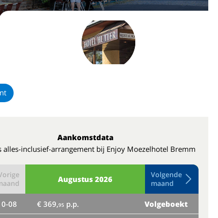
nt
Aankomstdata
 alles-inclusief-arrangement bij Enjoy Moezelhotel Bremm
Vorige
Volgende
Augustus
2026
maand
maand
10-08
€ 369,
p.p.
Volgeboekt
do
95