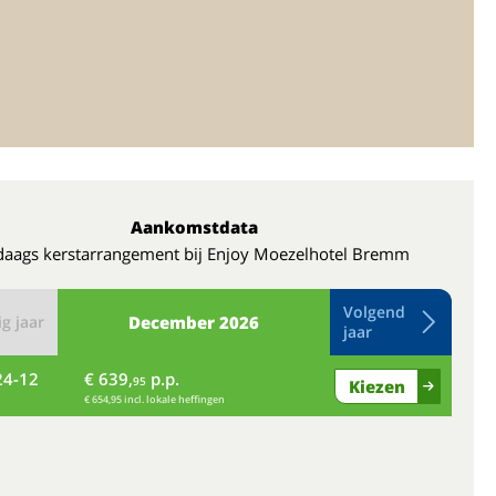
Aankomstdata
daags kerstarrangement bij Enjoy Moezelhotel Bremm
Volgend
g jaar
December
2026
jaar
24-12
€ 639,
p.p.
vr
95
Kiezen
€ 654,95 incl. lokale heffingen