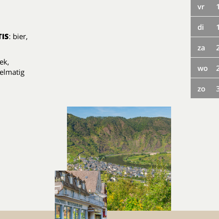
vr
di
IS
: bier,
za
ek,
wo
elmatig
zo