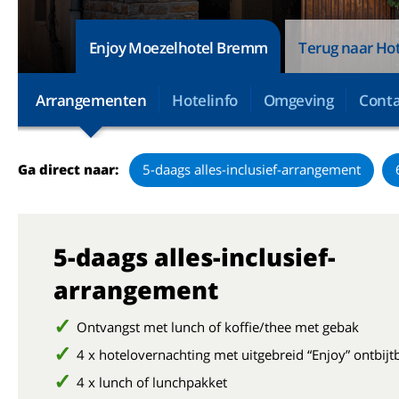
Enjoy Moezelhotel Bremm
Terug naar Hot
Arrangementen
Hotelinfo
Omgeving
Conta
Ga direct naar:
5-daags alles-inclusief-arrangement
5-daags alles-inclusief-
arrangement
Ontvangst met lunch of koffie/thee met gebak
4 x hotelovernachting met uitgebreid “Enjoy” ontbijt
4 x lunch of lunchpakket