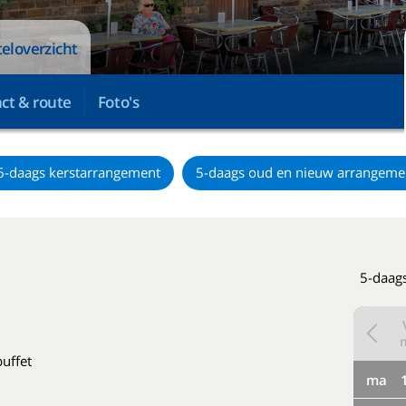
eloverzicht
ct & route
Foto's
6-daags kerstarrangement
5-daags oud en nieuw arrangeme
5-daags
buffet
ma