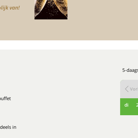
lijk van!
5-daag
Vori
buffet
di
deels in