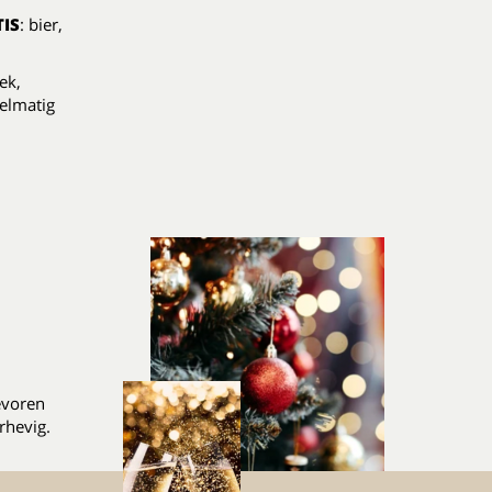
IS
: bier,
ek,
elmatig
evoren
rhevig.