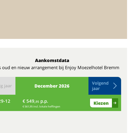
Aankomstdata
s oud en nieuw arrangement bij Enjoy Moezelhotel Bremm
Volgend
g jaar
December
2026
jaar
29-12
€ 549,
p.p.
wo
95
Kiezen
€ 561,95 incl. lokale heffingen