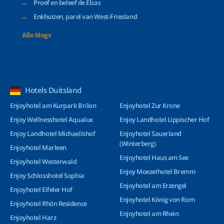
Proef en beleef de Elzas
Enkhuizen, parel van West-Friesland
Alle blogs
Hotels Duitsland
Enjoyhotel am Kurpark Brilon
Enjoyhotel Zur Krone
Enjoy Wellnesshotel Aqualux
Enjoy Landhotel Lippischer Hof
Enjoy Landhotel Michaelishof
Enjoyhotel Sauerland
(Winterberg)
Enjoyhotel Marleen
Enjoyhotel Haus am See
Enjoyhotel Westerwald
Enjoy Moezelhotel Bremm
Enjoy Schlosshotel Sophia
Enjoyhotel am Erzengel
Enjoyhotel Eifeler Hof
Enjoyhotel König von Rom
Enjoyhotel Rhön Residence
Enjoyhotel am Rhein
Enjoyhotel Harz