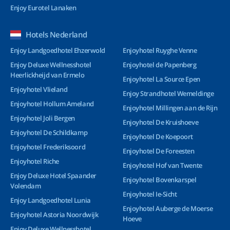
Enjoy Eurotel Lanaken
Hotels Nederland
Enjoy Landgoedhotel Ehzerwold
Enjoyhotel Ruyghe Venne
Enjoy Deluxe Wellnesshotel
Enjoyhotel de Papenberg
Heerlickheijd van Ermelo
Enjoyhotel La Source Epen
Enjoyhotel Vlieland
Enjoy Strandhotel Wemeldinge
Enjoyhotel Hollum Ameland
Enjoyhotel Millingen aan de Rijn
Enjoyhotel Joli Bergen
Enjoyhotel De Kruishoeve
Enjoyhotel De Schildkamp
Enjoyhotel De Koepoort
Enjoyhotel Frederiksoord
Enjoyhotel De Foreesten
Enjoyhotel Riche
Enjoyhotel Hof van Twente
Enjoy Deluxe Hotel Spaander
Enjoyhotel Bovenkarspel
Volendam
Enjoyhotel Ie-Sicht
Enjoy Landgoedhotel Lunia
Enjoyhotel Auberge de Moerse
Enjoyhotel Astoria Noordwijk
Hoeve
Enjoy Deluxe Wellnesshotel