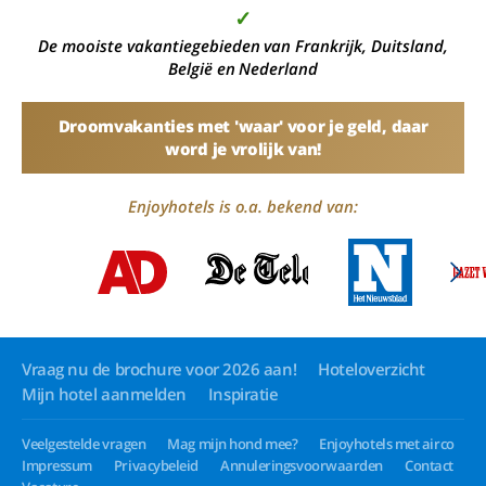
✓
De mooiste vakantiegebieden van Frankrijk, Duitsland,
België en Nederland
Droomvakanties met 'waar' voor je geld, daar
word je vrolijk van!
Enjoyhotels is o.a. bekend van:
Vraag nu de brochure voor 2026 aan!
Hoteloverzicht
Mijn hotel aanmelden
Inspiratie
Veelgestelde vragen
Mag mijn hond mee?
Enjoyhotels met airco
Impressum
Privacybeleid
Annuleringsvoorwaarden
Contact