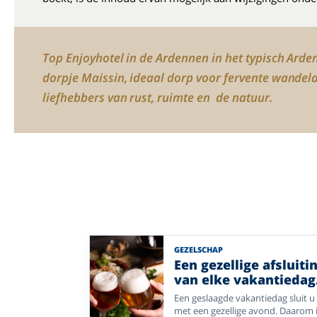
Top Enjoyhotel in de Ardennen in het typisch Arde
dorpje Maissin, ideaal dorp voor fervente wandel
liefhebbers van rust, ruimte en de natuur.
GEZELSCHAP
Een gezellige afsluiti
van elke vakantiedag
bij Enjoyhotels.
Een geslaagde vakantiedag sluit u 
met een gezellige avond. Daarom i