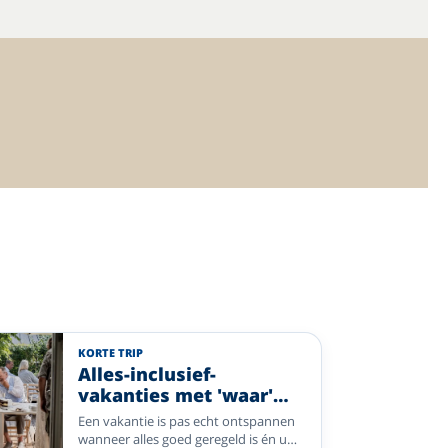
KORTE TRIP
Alles-inclusief-
vakanties met 'waar'
voor uw geld. Daar
Een vakantie is pas echt ontspannen
wordt u vrolijk van!
wanneer alles goed geregeld is én u