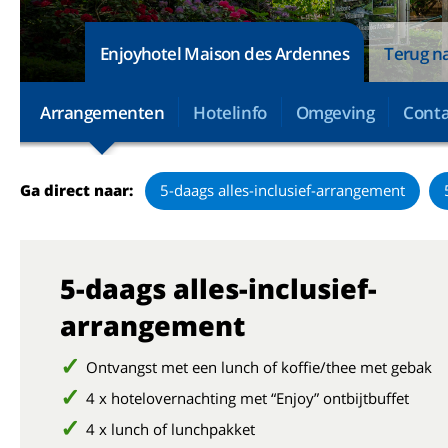
Enjoyhotel Maison des Ardennes
Terug na
Arrangementen
Hotelinfo
Omgeving
Conta
Ga direct naar:
5-daags alles-inclusief-arrangement
5-daags alles-inclusief-
arrangement
Ontvangst met een lunch of koffie/thee met gebak
4 x hotelovernachting met “Enjoy” ontbijtbuffet
4 x lunch of lunchpakket