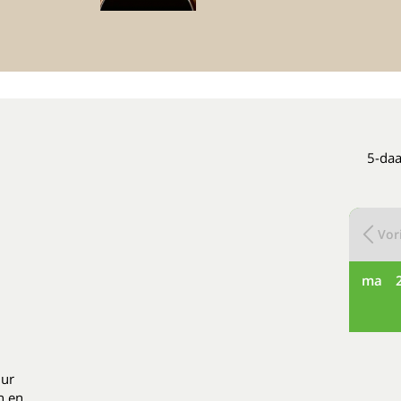
5-daa
Vori
ma
uur
n en