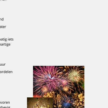
ond
water
atig iets
hartige
 uur
ordelen
evoren
rhevig.