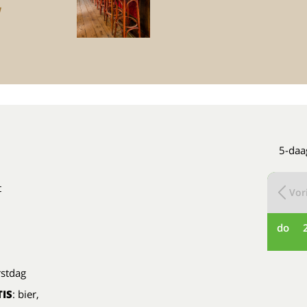
!
5-daa
t
Vori
do
rstdag
IS
: bier,