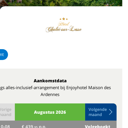
nt
Aankomstdata
gs alles-inclusief-arrangement bij Enjoyhotel Maison des
Ardennes
Vorige
Volgende
Augustus
2026
maand
maand
10-08
€ 439,
p.p.
Volgeboekt
do
95