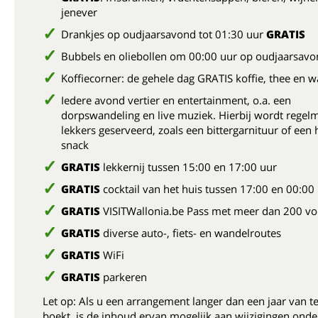
jenever
Drankjes op oudjaarsavond tot 01:30 uur
GRATIS
Bubbels en oliebollen om 00:00 uur op oudjaarsav
Koffiecorner: de gehele dag GRATIS koffie, thee en 
Iedere avond vertier en entertainment, o.a. een
dorpswandeling en live muziek. Hierbij wordt regelm
lekkers geserveerd, zoals een bittergarnituur of een 
snack
GRATIS
lekkernij tussen 15:00 en 17:00 uur
GRATIS
cocktail van het huis tussen 17:00 en 00:00
GRATIS
VISITWallonia.be Pass met meer dan 200 vo
GRATIS
diverse auto-, fiets- en wandelroutes
GRATIS
WiFi
GRATIS
parkeren
Let op: Als u een arrangement langer dan een jaar van t
boekt, is de inhoud ervan mogelijk aan wijzigingen onde