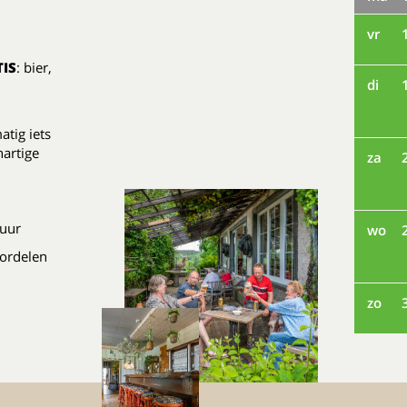
vr
IS
: bier,
di
atig iets
hartige
za
 uur
wo
ordelen
zo