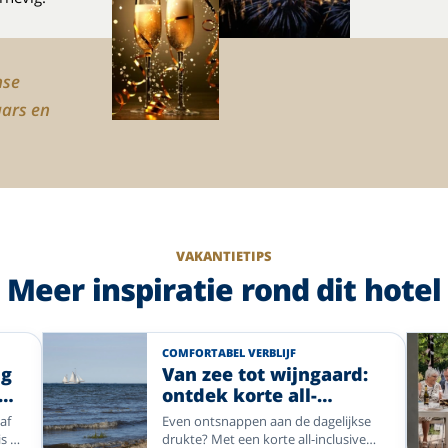
nse
aars en
VAKANTIETIPS
Meer inspiratie rond dit hotel
COMFORTABEL VERBLIJF
ng
Van zee tot wijngaard:
ontdek korte all-
inclusive vakanties bij
af
Even ontsnappen aan de dagelijkse
Enjoyhotels
s bij
drukte? Met een korte all-inclusive