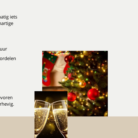
atig iets
hartige
 uur
ordelen
evoren
rhevig.