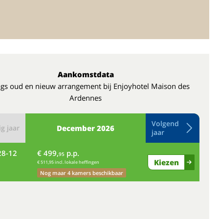
Aankomstdata
gs oud en nieuw arrangement bij Enjoyhotel Maison des
Ardennes
Volgend
g jaar
December
2026
jaar
28-12
€ 499,
p.p.
di
95
Kiezen
€ 511,95 incl. lokale heffingen
Nog maar 4 kamers beschikbaar