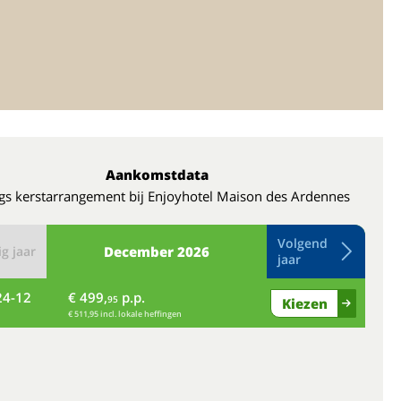
Aankomstdata
gs kerstarrangement bij Enjoyhotel Maison des Ardennes
Volgend
g jaar
December
2026
jaar
24-12
€ 499,
p.p.
vr
95
Kiezen
€ 511,95 incl. lokale heffingen