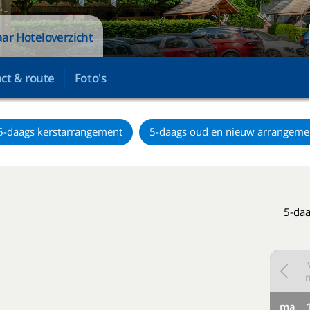
ar Hoteloverzicht
ct & route
Foto's
5-daags kerstarrangement
5-daags oud en nieuw arrangeme
5-daa
ma