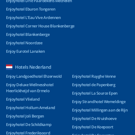
Enjoyhotel Drie Paardekens Mechelen
Enjoyhotel Eburon Tongeren
Enjoyhotel L’Eau Vive Ardennen
Enjoyhotel Corner House Blankenberge
Enjoyhotel Blankenberge
Enjoyhotel Noordzee
Enjoy Eurotel Lanaken
Hotels Nederland
Enjoy Landgoedhotel Ehzerwold
Enjoyhotel Ruyghe Venne
Enjoy Deluxe Wellnesshotel
Enjoyhotel de Papenberg
Heerlickheijd van Ermelo
Enjoyhotel La Source Epen
Enjoyhotel Vlieland
Enjoy Strandhotel Wemeldinge
Enjoyhotel Hollum Ameland
Enjoyhotel Millingen aan de Rijn
Enjoyhotel Joli Bergen
Enjoyhotel De Kruishoeve
Enjoyhotel De Schildkamp
Enjoyhotel De Koepoort
Enjoyhotel Frederiksoord