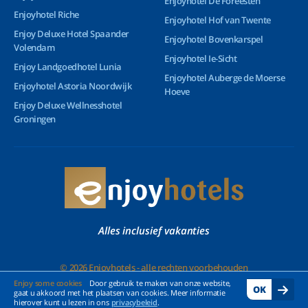
Enjoyhotel De Foreesten
Enjoyhotel Riche
Enjoyhotel Hof van Twente
Enjoy Deluxe Hotel Spaander
Enjoyhotel Bovenkarspel
Volendam
Enjoyhotel Ie-Sicht
Enjoy Landgoedhotel Lunia
Enjoyhotel Auberge de Moerse
Enjoyhotel Astoria Noordwijk
Hoeve
Enjoy Deluxe Wellnesshotel
Groningen
Alles inclusief vakanties
© 2026 Enjoyhotels - alle rechten voorbehouden
Enjoy some cookies
Door gebruik te maken van onze website,
OK
gaat u akkoord met het plaatsen van cookies. Meer informatie
hierover kunt u lezen in ons
privacybeleid
.