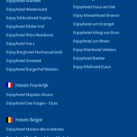
Enjoyhotel Marleen
Enjoyhotel Haus am See
Enjoyhotel Westerwald
Enjoy Moezelhotel Bremm
Enjoy Schlosshotel Sophia
Enjoyhotel am Erzengel
Enjoyhotel Eifeler Hof
Enjoyhotel König von Rom
Enjoyhotel Rhön Residence
Enjoyhotel am Rhein
Enjoyhotel Harz
Enjoy Weinhotel Veldenz
Enjoy Berghotel Hochsauerland
Enjoyhotel Bottler
Enjoyhotel Greetsiel
Enjoy Eifelhotel Daun
Enjoyhotel Bürgerhof Wetzlar
Hotels Frankrijk
Enjoyhotel Majestic Alsace
Enjoyhotel Des Vosges – Elzas
Hotels België
Enjoyhotel Maison des Ardennes