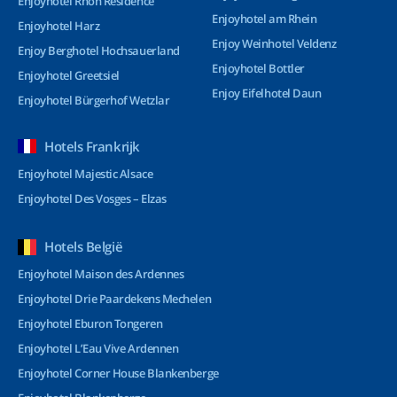
Enjoyhotel Rhön Residence
Enjoyhotel am Rhein
Enjoyhotel Harz
Enjoy Weinhotel Veldenz
Enjoy Berghotel Hochsauerland
Enjoyhotel Bottler
Enjoyhotel Greetsiel
Enjoy Eifelhotel Daun
Enjoyhotel Bürgerhof Wetzlar
Hotels Frankrijk
Enjoyhotel Majestic Alsace
Enjoyhotel Des Vosges – Elzas
Hotels België
Enjoyhotel Maison des Ardennes
Enjoyhotel Drie Paardekens Mechelen
Enjoyhotel Eburon Tongeren
Enjoyhotel L’Eau Vive Ardennen
Enjoyhotel Corner House Blankenberge