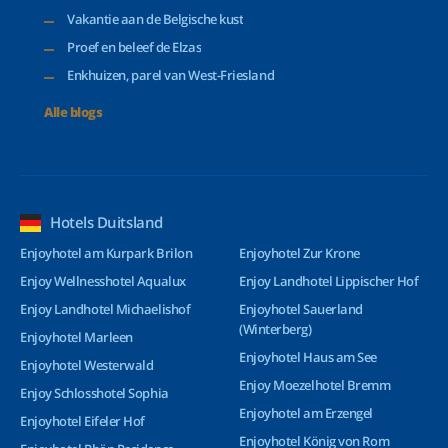
Vakantie aan de Belgische kust
Proef en beleef de Elzas
Enkhuizen, parel van West-Friesland
Alle blogs
Hotels Duitsland
Enjoyhotel am Kurpark Brilon
Enjoyhotel Zur Krone
Enjoy Wellnesshotel Aqualux
Enjoy Landhotel Lippischer Hof
Enjoy Landhotel Michaelishof
Enjoyhotel Sauerland
(Winterberg)
Enjoyhotel Marleen
Enjoyhotel Haus am See
Enjoyhotel Westerwald
Enjoy Moezelhotel Bremm
Enjoy Schlosshotel Sophia
Enjoyhotel am Erzengel
Enjoyhotel Eifeler Hof
Enjoyhotel König von Rom