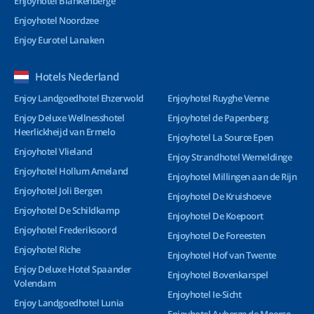
Enjoyhotel Blankenberge
Enjoyhotel Noordzee
Enjoy Eurotel Lanaken
Hotels Nederland
Enjoy Landgoedhotel Ehzerwold
Enjoyhotel Ruyghe Venne
Enjoy Deluxe Wellnesshotel
Enjoyhotel de Papenberg
Heerlickheijd van Ermelo
Enjoyhotel La Source Epen
Enjoyhotel Vlieland
Enjoy Strandhotel Wemeldinge
Enjoyhotel Hollum Ameland
Enjoyhotel Millingen aan de Rijn
Enjoyhotel Joli Bergen
Enjoyhotel De Kruishoeve
Enjoyhotel De Schildkamp
Enjoyhotel De Koepoort
Enjoyhotel Frederiksoord
Enjoyhotel De Foreesten
Enjoyhotel Riche
Enjoyhotel Hof van Twente
Enjoy Deluxe Hotel Spaander
Enjoyhotel Bovenkarspel
Volendam
Enjoyhotel Ie-Sicht
Enjoy Landgoedhotel Lunia