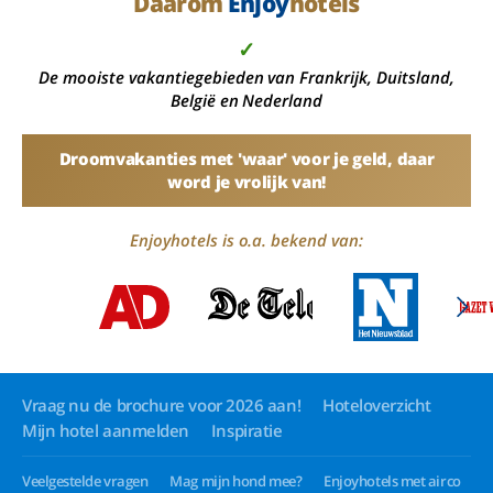
Dáárom
Enjoy
hotels
✓
De mooiste vakantiegebieden van Frankrijk, Duitsland,
België en Nederland
Droomvakanties met 'waar' voor je geld, daar
word je vrolijk van!
Enjoyhotels is o.a. bekend van:
Vraag nu de brochure voor 2026 aan!
Hoteloverzicht
Mijn hotel aanmelden
Inspiratie
Veelgestelde vragen
Mag mijn hond mee?
Enjoyhotels met airco