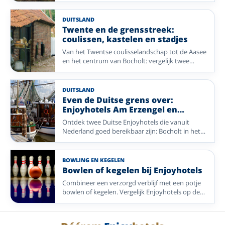
gastvrijheid en genieten centraal staan.
DUITSLAND
Twente en de grensstreek:
coulissen, kastelen en stadjes
Van het Twentse coulisselandschap tot de Aasee
en het centrum van Bocholt: vergelijk twee
Enjoyhotels voor natuur, fietsen en cultuur aan
beide kanten van de grens.
DUITSLAND
Even de Duitse grens over:
Enjoyhotels Am Erzengel en
Greetsiel
Ontdek twee Duitse Enjoyhotels die vanuit
Nederland goed bereikbaar zijn: Bocholt in het
Münsterland en Greetsiel aan de Duitse
Waddenkust.
BOWLING EN KEGELEN
Bowlen of kegelen bij Enjoyhotels
Combineer een verzorgd verblijf met een potje
bowlen of kegelen. Vergelijk Enjoyhotels op de
Veluwe, in de Betuwe en in Duitsland met deze
gezellige activiteit.