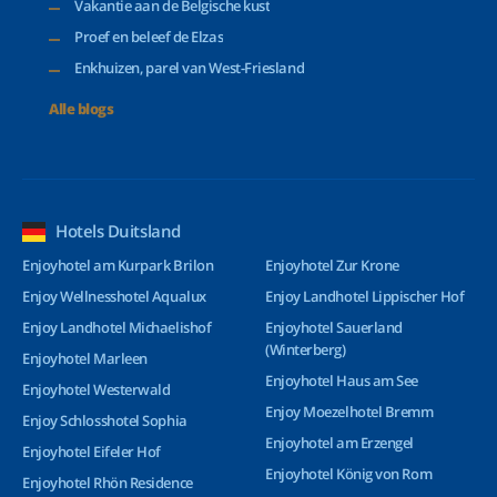
Vakantie aan de Belgische kust
Proef en beleef de Elzas
Enkhuizen, parel van West-Friesland
Alle blogs
Hotels Duitsland
Enjoyhotel am Kurpark Brilon
Enjoyhotel Zur Krone
Enjoy Wellnesshotel Aqualux
Enjoy Landhotel Lippischer Hof
Enjoy Landhotel Michaelishof
Enjoyhotel Sauerland
(Winterberg)
Enjoyhotel Marleen
Enjoyhotel Haus am See
Enjoyhotel Westerwald
Enjoy Moezelhotel Bremm
Enjoy Schlosshotel Sophia
Enjoyhotel am Erzengel
Enjoyhotel Eifeler Hof
Enjoyhotel König von Rom
Enjoyhotel Rhön Residence