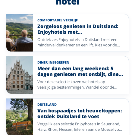
hotel
COMFORTABEL VERBLIJF
Zorgeloos genieten in Duitsland:
Enjoyhotels met
mindervalidekamers
Ontdek zes Enjoyhotels in Duitsland met een
mindervalidenkamer en een lift. Kies voor de
wijngaarden van de Moezel, de frisse zeelucht
aan de Duitse Waddenkust, de heuvels van het
Sauerland, de gastvrijheid van het Münsterland
DINER INBEGREPEN
of de natuur van de Eifel en geniet zorgeloos van
Meer dan een lang weekend: 5
een ontspannen vakantie.
dagen genieten met ontbijt, diner
en meer
Voor deze selectie kozen we hotels op
veelzijdige bestemmingen. Wandel door de
uitgestrekte natuur van de Ardennen en Ermelo,
geniet van de rust op Vlieland, ontdek de
historische charme van Enkhuizen en Mechelen,
DUITSLAND
of waai heerlijk uit aan zee in Blankenberge. Ook
Van bospaadjes tot heuveltoppen:
het gezellige Bocholt biedt volop mogelijkheden
ontdek Duitsland te voet
voor een ontspannen verblijf. Welke
Vergelijk een selectie Enjoyhotels in Sauerland,
bestemming u ook kiest, u bent verzekerd van
Harz, Rhön, Hessen, Eifel en aan de Moezel voor
een compleet verzorgd verblijf waarbij comfort,
een wandelvakantie door gevarieerde natuur.