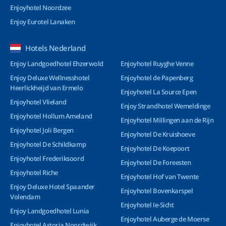
Enjoyhotel Noordzee
Enjoy Eurotel Lanaken
Hotels Nederland
Enjoy Landgoedhotel Ehzerwold
Enjoyhotel Ruyghe Venne
Enjoy Deluxe Wellnesshotel
Enjoyhotel de Papenberg
Heerlickheijd van Ermelo
Enjoyhotel La Source Epen
Enjoyhotel Vlieland
Enjoy Strandhotel Wemeldinge
Enjoyhotel Hollum Ameland
Enjoyhotel Millingen aan de Rijn
Enjoyhotel Joli Bergen
Enjoyhotel De Kruishoeve
Enjoyhotel De Schildkamp
Enjoyhotel De Koepoort
Enjoyhotel Frederiksoord
Enjoyhotel De Foreesten
Enjoyhotel Riche
Enjoyhotel Hof van Twente
Enjoy Deluxe Hotel Spaander
Enjoyhotel Bovenkarspel
Volendam
Enjoyhotel Ie-Sicht
Enjoy Landgoedhotel Lunia
Enjoyhotel Auberge de Moerse
Enjoyhotel Astoria Noordwijk