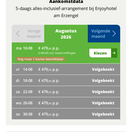
Aankomstdata
5-daags alles-inclusief-arrangement bij Enjoyhotel
am Erzengel
Augustus
Vorige
Volgende
maand
maand
2026
ma
10-08
€ 479,
p.p.
do
95
Kiezen
€ 493,95 incl. lokale heffingen
ma
Nog maar 1 kamer beschikbaar
vr
14-08
€ 479,
p.p.
Volgeboekt
vr
95
di
18-08
€ 479,
p.p.
Volgeboekt
di
95
za
22-08
€ 479,
p.p.
Volgeboekt
95
Nog
wo
26-08
€ 479,
p.p.
Volgeboekt
za
95
zo
30-08
€ 479,
p.p.
Volgeboekt
wo
95
zo