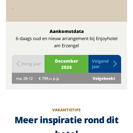
-
Aankomstdata
6-daags oud en nieuw arrangement bij Enjoyhotel
am Erzengel
December
Volgend
Vorig jaar
jaar
2026
ma
28-12
€ 799,
p.p.
Volgeboekt
di
95
VAKANTIETIPS
Meer inspiratie rond dit