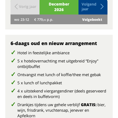
December
Volgend
Vorig jaar
jaar
2026
wo
23-12
€ 779,
p.p.
Volgeboekt
do
95
6-daags oud en nieuw arrangement
Hotel in feestelijke ambiance
5 x hotelovernachting met uitgebreid “Enjoy”
ontbijtbuffet
Ontvangst met lunch of koffie/thee met gebak
5 x lunch of lunchpakket
4 x uitstekend viergangendiner (deels geserveerd
en deels in buffetvorm)
Drankjes tijdens uw gehele verblijf
GRATIS:
bier,
wijn, frisdrank, vruchtensap, jenever en
Apfelkorn