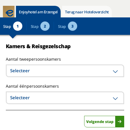
Enjoyhotel am Erzengel
Terug naar Hoteloverzicht
1
2
3
Stap
Stap
Stap
Kamers & Reisgezelschap
Aantal tweepersoonskamers
Selecteer
Aantal éénpersoonskamers
Selecteer
Volgende stap