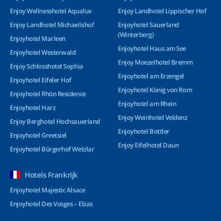
Enjoy Wellnesshotel Aqualux
Enjoy Landhotel Lippischer Hof
Enjoy Landhotel Michaelishof
Enjoyhotel Sauerland
(Winterberg)
Enjoyhotel Marleen
Enjoyhotel Haus am See
Enjoyhotel Westerwald
Enjoy Moezelhotel Bremm
Enjoy Schlosshotel Sophia
Enjoyhotel am Erzengel
Enjoyhotel Eifeler Hof
Enjoyhotel König von Rom
Enjoyhotel Rhön Residence
Enjoyhotel am Rhein
Enjoyhotel Harz
Enjoy Weinhotel Veldenz
Enjoy Berghotel Hochsauerland
Enjoyhotel Bottler
Enjoyhotel Greetsiel
Enjoy Eifelhotel Daun
Enjoyhotel Bürgerhof Wetzlar
Hotels Frankrijk
Enjoyhotel Majestic Alsace
Enjoyhotel Des Vosges – Elzas