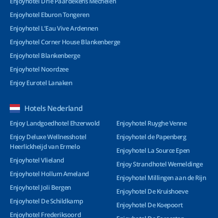
Enjoyhotel Drie Paardekens Mechelen
Enjoyhotel Eburon Tongeren
Enjoyhotel L’Eau Vive Ardennen
Enjoyhotel Corner House Blankenberge
Enjoyhotel Blankenberge
Enjoyhotel Noordzee
Enjoy Eurotel Lanaken
Hotels Nederland
Enjoy Landgoedhotel Ehzerwold
Enjoyhotel Ruyghe Venne
Enjoy Deluxe Wellnesshotel
Enjoyhotel de Papenberg
Heerlickheijd van Ermelo
Enjoyhotel La Source Epen
Enjoyhotel Vlieland
Enjoy Strandhotel Wemeldinge
Enjoyhotel Hollum Ameland
Enjoyhotel Millingen aan de Rijn
Enjoyhotel Joli Bergen
Enjoyhotel De Kruishoeve
Enjoyhotel De Schildkamp
Enjoyhotel De Koepoort
Enjoyhotel Frederiksoord