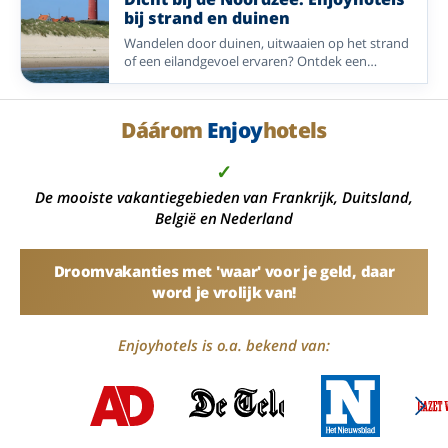
bij strand en duinen
Wandelen door duinen, uitwaaien op het strand
of een eilandgevoel ervaren? Ontdek een
selectie Enjoyhotels dicht bij de Noordzee in
Nederland, België en Duitsland.
Dáárom
Enjoy
hotels
✓
De mooiste vakantiegebieden van Frankrijk, Duitsland,
België en Nederland
Droomvakanties met 'waar' voor je geld, daar
word je vrolijk van!
Enjoyhotels is o.a. bekend van: