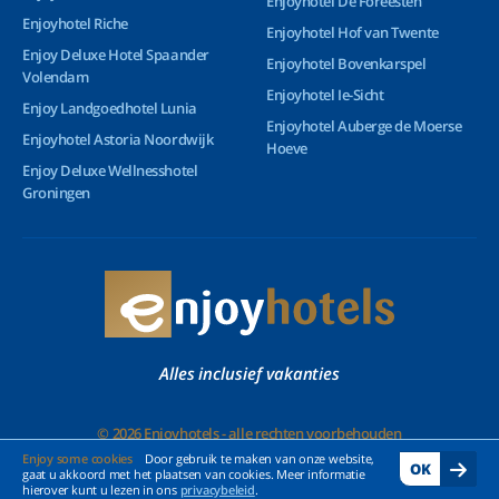
Enjoyhotel De Foreesten
Enjoyhotel Riche
Enjoyhotel Hof van Twente
Enjoy Deluxe Hotel Spaander
Enjoyhotel Bovenkarspel
Volendam
Enjoyhotel Ie-Sicht
Enjoy Landgoedhotel Lunia
Enjoyhotel Auberge de Moerse
Enjoyhotel Astoria Noordwijk
Hoeve
Enjoy Deluxe Wellnesshotel
Groningen
Alles inclusief vakanties
© 2026 Enjoyhotels - alle rechten voorbehouden
Enjoy some cookies
Door gebruik te maken van onze website,
OK
gaat u akkoord met het plaatsen van cookies. Meer informatie
hierover kunt u lezen in ons
privacybeleid
.