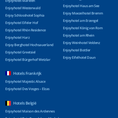
Enjoyhotel Marleen
Enjoyhotel Haus am See
Enjoyhotel Westerwald
Enjoy Moezelhotel Bremm
Enjoy Schlosshotel Sophia
Enjoyhotel am Erzengel
Enjoyhotel Eifeler Hof
Enjoyhotel König von Rom
Enjoyhotel Rhön Residence
Enjoyhotel am Rhein
Enjoyhotel Harz
Enjoy Weinhotel Veldenz
Enjoy Berghotel Hochsauerland
Enjoyhotel Bottler
Enjoyhotel Greetsiel
Enjoy Eifelhotel Daun
Enjoyhotel Bürgerhof Wetzlar
Hotels Frankrijk
Enjoyhotel Majestic Alsace
Enjoyhotel Des Vosges – Elzas
Hotels België
Enjoyhotel Maison des Ardennes