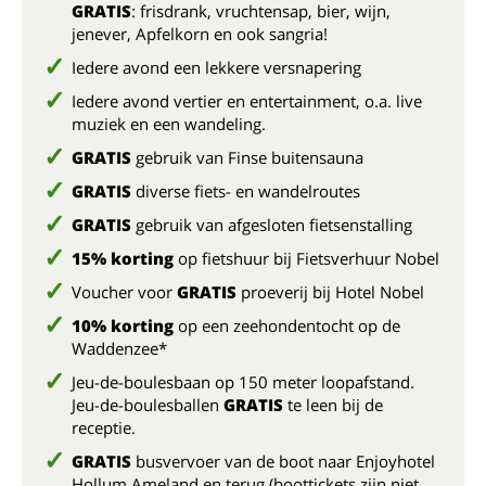
GRATIS
: frisdrank, vruchtensap, bier, wijn,
jenever, Apfelkorn en ook sangria!
Iedere avond een lekkere versnapering
Iedere avond vertier en entertainment, o.a. live
muziek en een wandeling.
GRATIS
gebruik van Finse buitensauna
GRATIS
diverse fiets- en wandelroutes
GRATIS
gebruik van afgesloten fietsenstalling
15% korting
op fietshuur bij Fietsverhuur Nobel
Voucher voor
GRATIS
proeverij bij Hotel Nobel
10% korting
op een zeehondentocht op de
Waddenzee*
Jeu-de-boulesbaan op 150 meter loopafstand.
Jeu-de-boulesballen
GRATIS
te leen bij de
receptie.
GRATIS
busvervoer van de boot naar Enjoyhotel
Hollum Ameland en terug (boottickets zijn niet