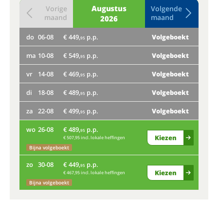
Augustus
Vorige
Volgende
maand
maand
2026
do
06-08
€ 449,
p.p.
Volgeboekt
do
95
ma
10-08
€ 549,
p.p.
Volgeboekt
Nog
95
ma
vr
14-08
€ 469,
p.p.
Volgeboekt
95
Bij
di
18-08
€ 489,
p.p.
Volgeboekt
95
vr
za
22-08
€ 499,
p.p.
Volgeboekt
95
Nog
wo
26-08
€ 489,
p.p.
95
Kiezen
€ 507,95 incl. lokale heffingen
di
Bijna volgeboekt
Bij
zo
30-08
€ 449,
p.p.
95
Kiezen
€ 467,95 incl. lokale heffingen
za
Bijna volgeboekt
wo