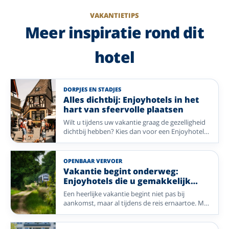
zo
VAKANTIETIPS
Meer inspiratie rond dit
hotel
DORPJES EN STADJES
Alles dichtbij: Enjoyhotels in het
hart van sfeervolle plaatsen
Wilt u tijdens uw vakantie graag de gezelligheid
dichtbij hebben? Kies dan voor een Enjoyhotel
in of nabij het centrum. Van historische pleinen
en sfeervolle winkelstraten tot gezellige
dorpskernen: stap de deur uit en ontdek direct
OPENBAAR VERVOER
de charme van uw vakantiebestemming. Geniet
Vakantie begint onderweg:
van comfort, gastvrijheid en alle mooie plekken
Enjoyhotels die u gemakkelijk
die op loopafstand liggen.
bereikt met het OV
Een heerlijke vakantie begint niet pas bij
aankomst, maar al tijdens de reis ernaartoe. Met
deze selectie Enjoyhotels reist u comfortabel
met het openbaar vervoer naar bijzondere