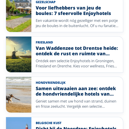
bestemmingen zoals de Belgische kust, het
GEZELSCHAP
rustige noorden en de prachtige
Voor liefhebbers van jeu de
Waddeneilanden. Of u nu wilt uitwaaien aan zee,
boules: 7 sfeervolle Enjoyhotels
genieten van eilandrust of de charme van het
Een vakantie wordt nóg gezelliger met een potje
Groningse landschap wilt ontdekken: uw
jeu de boules in de buitenlucht. Of u nu fanatiek
vakantie is eenvoudig bereikbaar zonder dat u
speelt of vooral geniet van de ontspannen sfeer,
zelf hoeft te rijden. Stap ontspannen in de trein,
bij deze zeven Enjoyhotels vindt u een jeu de
laat de reis aan u voorbijgaan en geniet vanaf
boulesbaan voor een gezellige middag met uw
het eerste moment van uw verblijf.
FRIESLAND
reisgenoot of medegasten. Combineer sportieve
Van Waddenzee tot Drentse heide:
ontspanning met comfortabele overnachtingen,
ontdek de rust en ruimte van
verzorgde maaltijden en de gastvrije sfeer die u
Noord-Nederland met Enjoyhotels
Ontdek een selectie Enjoyhotels in Groningen,
van Enjoyhotels gewend bent. Zo wordt ieder
Friesland en Drenthe. Kies voor wellness, Friese
verblijf een perfecte mix van actief bezig zijn en
meren, Waddeneilanden, UNESCO-erfgoed of
onbezorgd genieten.
bos en heide.
HONDVRIENDELIJK
Samen uitwaaien aan zee: ontdek
de hondvriendelijke hotels van
Enjoyhotels
Geniet samen met uw hond van strand, duinen
en frisse zeelucht. Vergelijk een selectie
hondvriendelijke Enjoyhotels op de
Waddeneilanden, aan de Nederlandse kust en in
Blankenberge.
BELGISCHE KUST
Dicht bij de Noordzee: Enjoyhotels