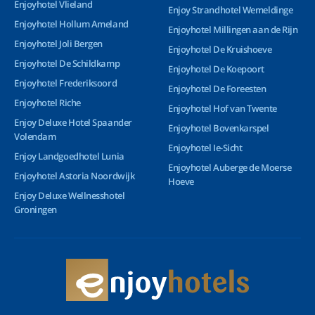
Enjoyhotel Vlieland
Enjoy Strandhotel Wemeldinge
Enjoyhotel Hollum Ameland
Enjoyhotel Millingen aan de Rijn
Enjoyhotel Joli Bergen
Enjoyhotel De Kruishoeve
Enjoyhotel De Schildkamp
Enjoyhotel De Koepoort
Enjoyhotel Frederiksoord
Enjoyhotel De Foreesten
Enjoyhotel Riche
Enjoyhotel Hof van Twente
Enjoy Deluxe Hotel Spaander
Enjoyhotel Bovenkarspel
Volendam
Enjoyhotel Ie-Sicht
Enjoy Landgoedhotel Lunia
Enjoyhotel Auberge de Moerse
Enjoyhotel Astoria Noordwijk
Hoeve
Enjoy Deluxe Wellnesshotel
Groningen