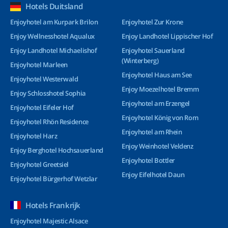
Hotels Duitsland
Enjoyhotel am Kurpark Brilon
Enjoyhotel Zur Krone
Enjoy Wellnesshotel Aqualux
Enjoy Landhotel Lippischer Hof
Enjoy Landhotel Michaelishof
Enjoyhotel Sauerland
(Winterberg)
Enjoyhotel Marleen
Enjoyhotel Haus am See
Enjoyhotel Westerwald
Enjoy Moezelhotel Bremm
Enjoy Schlosshotel Sophia
Enjoyhotel am Erzengel
Enjoyhotel Eifeler Hof
Enjoyhotel König von Rom
Enjoyhotel Rhön Residence
Enjoyhotel am Rhein
Enjoyhotel Harz
Enjoy Weinhotel Veldenz
Enjoy Berghotel Hochsauerland
Enjoyhotel Bottler
Enjoyhotel Greetsiel
Enjoy Eifelhotel Daun
Enjoyhotel Bürgerhof Wetzlar
Hotels Frankrijk
Enjoyhotel Majestic Alsace