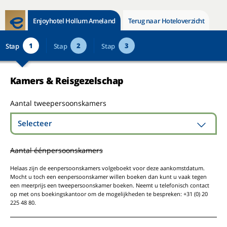
Enjoyhotel Hollum Ameland
Terug naar Hoteloverzicht
1
2
3
Stap
Stap
Stap
Kamers & Reisgezelschap
Aantal tweepersoonskamers
Selecteer
Aantal éénpersoonskamers
Helaas zijn de eenpersoonskamers volgeboekt voor deze aankomstdatum.
Mocht u toch een eenpersoonskamer willen boeken dan kunt u vaak tegen
een meerprijs een tweepersoonskamer boeken. Neemt u telefonisch contact
op met ons boekingskantoor om de mogelijkheden te bespreken: +31 (0) 20
225 48 80.