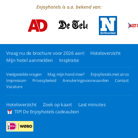
Enjoyhotels is o.a. bekend van:
Vraag nu de brochure voor 2026 aan!
Hoteloverzicht
Mijn hotel aanmelden
Inspiratie
Veelgestelde vragen
Mag mijn hond mee?
Enjoyhotels met airco
Impressum
Privacybeleid
Annuleringsvoorwaarden
Contact
Vacature
Hoteloverzicht
Zoek op kaart
Last minutes
TIP! De Enjoyhotels cadeaubon