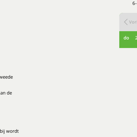
6-
Vori
do
 Tweede
van de
bij wordt