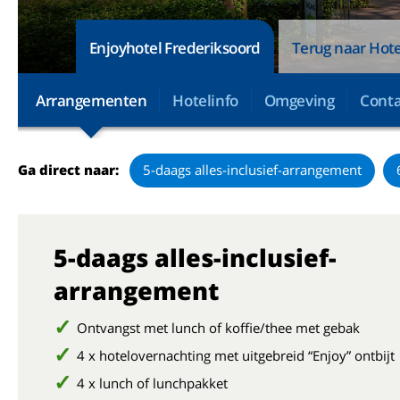
Enjoyhotel Frederiksoord
Terug naar Hote
Arrangementen
Hotelinfo
Omgeving
Conta
Ga direct naar:
5-daags alles-inclusief-arrangement
5-daags alles-inclusief-
arrangement
Ontvangst met lunch of koffie/thee met gebak
4 x hotelovernachting met uitgebreid “Enjoy” ontbijt
4 x lunch of lunchpakket