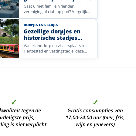
een Enjoyhotel
Gaat u met familie, vrienden,
vereniging of club op pad? Vergelijk
een selectie Enjoyhotels met veel
kamers, gezamenlijke activiteiten en
DORPJES EN STADJES
prettige bestemmingen.
Gezellige dorpjes en
historische stadjes
ontdekken
Van eilanddorp en vissersplaats tot
Hanzestad en vestingstadje: deze
Enjoyhotels liggen perfect voor een
sfeervolle ontdekkingstocht.
✓
✓
kwaliteit tegen de
Gratis consumpties van
rdeligste prijs,
17:00-24:00 uur (bier, fris,
ing is niet verplicht
wijn en jenevers)