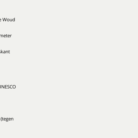
se Woud
 meter
skant
r UNESCO
 (tegen