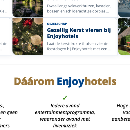
bestemmingen vol rust
n
Dwaal langs vakwerkhuizen, kastelen,
t
en charme
Kies
bossen en schilderachtige dorpjes.
Deze selectie Enjoyhotels brengt u
d of
naar de Harz en sfeervolle streken in
GEZELSCHAP
Nederland.
Gezellig Kerst vieren bij
Enjoyhotels
et de
Laat de kerstdrukte thuis en vier de
feestdagen bij Enjoyhotels met een 5-
eren
of 6-daags kerstarrangement,
 kunt
feestelijke diners en tijd voor stad,
kust of natuur.
Dáárom
Enjoy
hotels
✓
s-,
Iedere avond
Hoge 
 en geen
entertainmentprogramma,
voo
r
waaronder avond met
aanbetal
mers
livemuziek