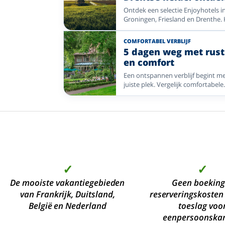
de rust en ruimte van
Ontdek een selectie Enjoyhotels i
Noord-Nederland me
Groningen, Friesland en Drenthe. 
Enjoyhotels
voor wellness, Friese meren,
Waddeneilanden, UNESCO-erfgoe
COMFORTABEL VERBLIJF
bos en heide.
5 dagen weg met rust
en comfort
Een ontspannen verblijf begint m
juiste plek. Vergelijk comfortabele
Enjoyhotels aan zee, op landgoed
en in groene regio’s waar u rustig
genieten.
✓
✓
De mooiste vakantiegebieden
Geen boeking
van Frankrijk, Duitsland,
reserveringskosten
België en Nederland
toeslag voo
eenpersoonska