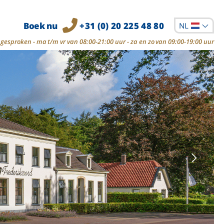
Boek nu
+31 (0) 20 225 48 80
NL
gesproken - ma t/m vr van 08:00-21:00 uur - za en zo van 09:00-19:00 uur