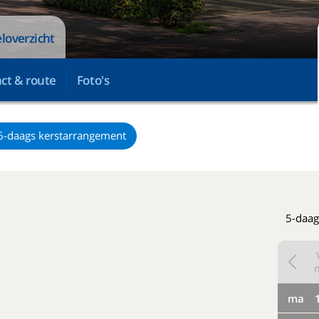
loverzicht
ct & route
Foto's
6-daags kerstarrangement
5-daag
ma