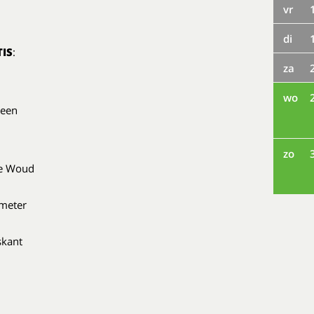
vr
di
IS
:
za
wo
 een
zo
se Woud
 meter
skant