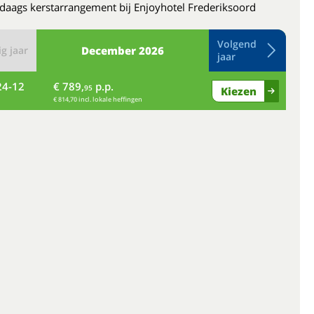
daags kerstarrangement bij Enjoyhotel Frederiksoord
Volgend
g jaar
December
2026
jaar
24-12
€ 789,
p.p.
vr
95
Kiezen
€ 814,70 incl. lokale heffingen