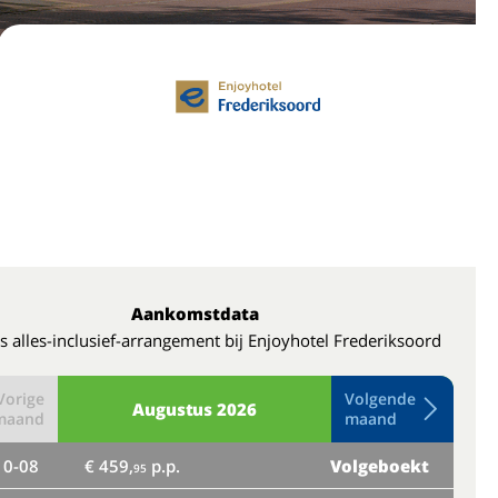
Aankomstdata
s alles-inclusief-arrangement bij Enjoyhotel Frederiksoord
Vorige
Volgende
Augustus
2026
maand
maand
10-08
€ 459,
p.p.
Volgeboekt
do
95