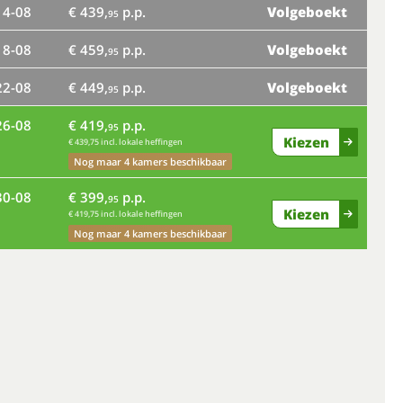
14-08
€ 439,
p.p.
Volgeboekt
ma
95
18-08
€ 459,
p.p.
Volgeboekt
vr
95
22-08
€ 449,
p.p.
Volgeboekt
95
di
26-08
€ 419,
p.p.
95
Kiezen
€ 439,75 incl. lokale heffingen
Nog maar 4 kamers beschikbaar
za
30-08
€ 399,
p.p.
95
Kiezen
€ 419,75 incl. lokale heffingen
wo
Nog maar 4 kamers beschikbaar
zo