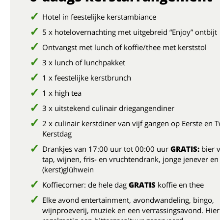
Hotel in feestelijke kerstambiance
5 x hotelovernachting met uitgebreid “Enjoy” ontbijt
Ontvangst met lunch of koffie/thee met kerststol
3 x lunch of lunchpakket
1 x feestelijke kerstbrunch
1 x high tea
3 x uitstekend culinair driegangendiner
2 x culinair kerstdiner van vijf gangen op Eerste en
Kerstdag
Drankjes van 17:00 uur tot 00:00 uur
GRATIS:
bier 
tap, wijnen, fris- en vruchtendrank, jonge jenever en
(kerst)glühwein
Koffiecorner: de hele dag
GRATIS
koffie en thee
Elke avond entertainment, avondwandeling, bingo,
wijnproeverij, muziek en een verrassingsavond. Hier