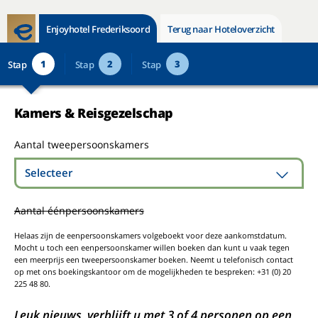
Enjoyhotel Frederiksoord
Terug naar Hoteloverzicht
1
2
3
Stap
Stap
Stap
Kamers & Reisgezelschap
Aantal tweepersoonskamers
Selecteer
Aantal éénpersoonskamers
Helaas zijn de eenpersoonskamers volgeboekt voor deze aankomstdatum.
Mocht u toch een eenpersoonskamer willen boeken dan kunt u vaak tegen
een meerprijs een tweepersoonskamer boeken. Neemt u telefonisch contact
op met ons boekingskantoor om de mogelijkheden te bespreken: +31 (0) 20
225 48 80.
Leuk nieuws, verblijft u met 3 of 4 personen op een