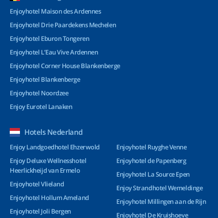
Enjoyhotel Maison des Ardennes
Enjoyhotel Drie Paardekens Mechelen
Enjoyhotel Eburon Tongeren
Enjoyhotel L’Eau Vive Ardennen
Enjoyhotel Corner House Blankenberge
Enjoyhotel Blankenberge
Enjoyhotel Noordzee
Enjoy Eurotel Lanaken
Hotels Nederland
Enjoy Landgoedhotel Ehzerwold
Enjoyhotel Ruyghe Venne
Enjoy Deluxe Wellnesshotel
Enjoyhotel de Papenberg
Heerlickheijd van Ermelo
Enjoyhotel La Source Epen
Enjoyhotel Vlieland
Enjoy Strandhotel Wemeldinge
Enjoyhotel Hollum Ameland
Enjoyhotel Millingen aan de Rijn
Enjoyhotel Joli Bergen
Enjoyhotel De Kruishoeve