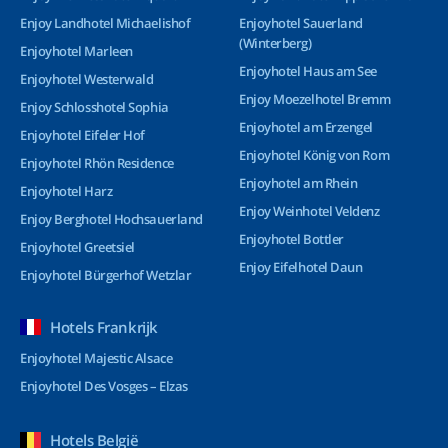
Enjoy Landhotel Michaelishof
Enjoyhotel Sauerland
(Winterberg)
Enjoyhotel Marleen
Enjoyhotel Haus am See
Enjoyhotel Westerwald
Enjoy Moezelhotel Bremm
Enjoy Schlosshotel Sophia
Enjoyhotel am Erzengel
Enjoyhotel Eifeler Hof
Enjoyhotel König von Rom
Enjoyhotel Rhön Residence
Enjoyhotel am Rhein
Enjoyhotel Harz
Enjoy Weinhotel Veldenz
Enjoy Berghotel Hochsauerland
Enjoyhotel Bottler
Enjoyhotel Greetsiel
Enjoy Eifelhotel Daun
Enjoyhotel Bürgerhof Wetzlar
Hotels Frankrijk
Enjoyhotel Majestic Alsace
Enjoyhotel Des Vosges – Elzas
Hotels België