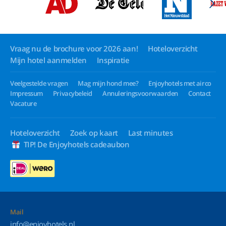
Vraag nu de brochure voor 2026 aan!
Hoteloverzicht
Mijn hotel aanmelden
Inspiratie
Veelgestelde vragen
Mag mijn hond mee?
Enjoyhotels met airco
Impressum
Privacybeleid
Annuleringsvoorwaarden
Contact
Vacature
Hoteloverzicht
Zoek op kaart
Last minutes
TIP! De Enjoyhotels cadeaubon
Mail
info@enjoyhotels.nl