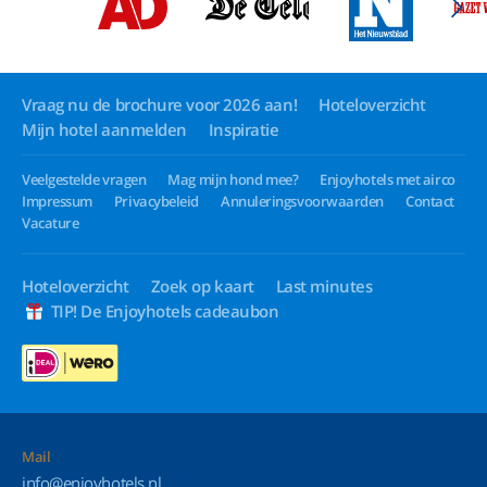
Vraag nu de brochure voor 2026 aan!
Hoteloverzicht
Mijn hotel aanmelden
Inspiratie
Veelgestelde vragen
Mag mijn hond mee?
Enjoyhotels met airco
Impressum
Privacybeleid
Annuleringsvoorwaarden
Contact
Vacature
Hoteloverzicht
Zoek op kaart
Last minutes
TIP! De Enjoyhotels cadeaubon
Mail
info@enjoyhotels.nl