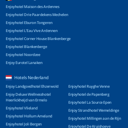
Enjoyhotel Maison des Ardennes
Enjoyhotel Drie Paardekens Mechelen
Enjoyhotel Eburon Tongeren
Enjoyhotel L’Eau Vive Ardennen
Enjoyhotel Corner House Blankenberge
Enjoyhotel Blankenberge
Enjoyhotel Noordzee
Enjoy Eurotel Lanaken
Hotels Nederland
Enjoy Landgoedhotel Ehzerwold
Enjoyhotel Ruyghe Venne
Enjoy Deluxe Wellnesshotel
Enjoyhotel de Papenberg
Heerlickheijd van Ermelo
Enjoyhotel La Source Epen
Enjoyhotel Vlieland
Enjoy Strandhotel Wemeldinge
Enjoyhotel Hollum Ameland
Enjoyhotel Millingen aan de Rijn
Enjoyhotel Joli Bergen
Enjoyhotel De Kruishoeve