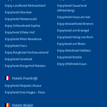
Enjoy Landhotel Michaelishof
Enjoyhotel Sauerland
(Winterberg)
Enjoyhotel Marleen
Enjoyhotel Haus am See
Enjoyhotel Westerwald
Enjoy Moezelhotel Bremm
Enjoy Schlosshotel Sophia
Enjoyhotel am Erzengel
Enjoyhotel Eifeler Hof
Enjoyhotel König von Rom
Enjoyhotel Rhön Residence
Enjoyhotel am Rhein
Enjoyhotel Harz
Enjoy Weinhotel Veldenz
Enjoy Berghotel Hochsauerland
Enjoyhotel Bottler
Enjoyhotel Greetsiel
Enjoy Eifelhotel Daun
Enjoyhotel Bürgerhof Wetzlar
Hotels Frankrijk
Enjoyhotel Majestic Alsace
Enjoyhotel Des Vosges – Elzas
Hotels België