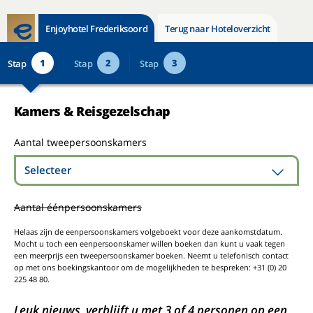
Enjoyhotel Frederiksoord
Terug naar Hoteloverzicht
1
2
3
Stap
Stap
Stap
Kamers & Reisgezelschap
Aantal tweepersoonskamers
Selecteer
Aantal éénpersoonskamers
Helaas zijn de eenpersoonskamers volgeboekt voor deze aankomstdatum.
Mocht u toch een eenpersoonskamer willen boeken dan kunt u vaak tegen
een meerprijs een tweepersoonskamer boeken. Neemt u telefonisch contact
op met ons boekingskantoor om de mogelijkheden te bespreken: +31 (0) 20
225 48 80.
Leuk nieuws, verblijft u met 3 of 4 personen op een