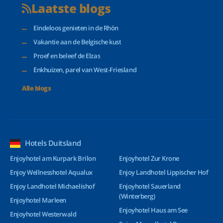
Laatste blogs
Eindeloos genieten in de Rhön
Vakantie aan de Belgische kust
Proef en beleef de Elzas
Enkhuizen, parel van West-Friesland
Alle blogs
Hotels Duitsland
Enjoyhotel am Kurpark Brilon
Enjoyhotel Zur Krone
Enjoy Wellnesshotel Aqualux
Enjoy Landhotel Lippischer Hof
Enjoy Landhotel Michaelishof
Enjoyhotel Sauerland
(Winterberg)
Enjoyhotel Marleen
Enjoyhotel Haus am See
Enjoyhotel Westerwald