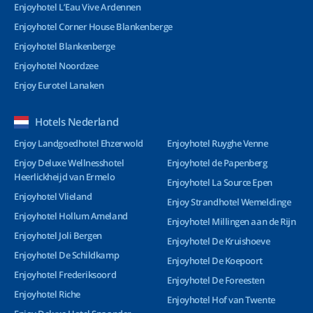
Enjoyhotel L’Eau Vive Ardennen
Enjoyhotel Corner House Blankenberge
Enjoyhotel Blankenberge
Enjoyhotel Noordzee
Enjoy Eurotel Lanaken
Hotels Nederland
Enjoy Landgoedhotel Ehzerwold
Enjoyhotel Ruyghe Venne
Enjoy Deluxe Wellnesshotel
Enjoyhotel de Papenberg
Heerlickheijd van Ermelo
Enjoyhotel La Source Epen
Enjoyhotel Vlieland
Enjoy Strandhotel Wemeldinge
Enjoyhotel Hollum Ameland
Enjoyhotel Millingen aan de Rijn
Enjoyhotel Joli Bergen
Enjoyhotel De Kruishoeve
Enjoyhotel De Schildkamp
Enjoyhotel De Koepoort
Enjoyhotel Frederiksoord
Enjoyhotel De Foreesten
Enjoyhotel Riche
Enjoyhotel Hof van Twente