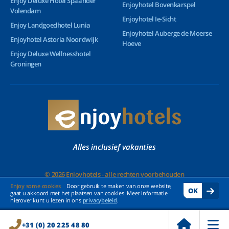
Enjoy Deluxe Hotel Spaander
Enjoyhotel Bovenkarspel
Volendam
Enjoyhotel Ie-Sicht
Enjoy Landgoedhotel Lunia
Enjoyhotel Auberge de Moerse
Enjoyhotel Astoria Noordwijk
Hoeve
Enjoy Deluxe Wellnesshotel
Groningen
Alles inclusief vakanties
© 2026 Enjoyhotels - alle rechten voorbehouden
Enjoy some cookies
Door gebruik te maken van onze website,
OK
gaat u akkoord met het plaatsen van cookies. Meer informatie
hierover kunt u lezen in ons
privacybeleid
.
+31 (0) 20 225 48 80