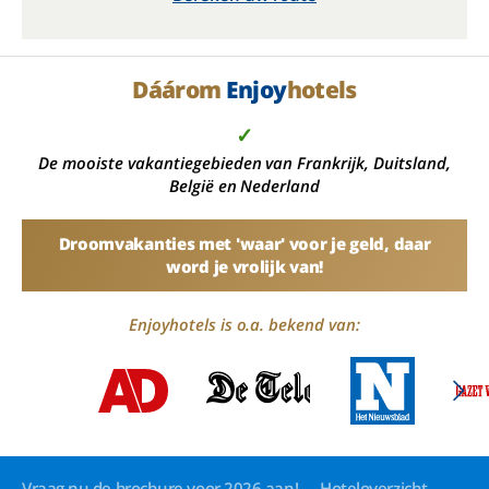
Dáárom
Enjoy
hotels
✓
De mooiste vakantiegebieden van Frankrijk, Duitsland,
België en Nederland
Droomvakanties met 'waar' voor je geld, daar
word je vrolijk van!
Enjoyhotels is o.a. bekend van:
Vraag nu de brochure voor 2026 aan!
Hoteloverzicht