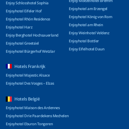
Enjoy Moezelhotel Bremm
Enjoy Schlosshotel Sophia
Enjoyhotel am Erzengel
Enjoyhotel Eifeler Hof
Enjoyhotel König von Rom
Enjoyhotel Rhön Residence
Enjoyhotel am Rhein
Enjoyhotel Harz
Enjoy Weinhotel Veldenz
Enjoy Berghotel Hochsauerland
Enjoyhotel Bottler
Enjoyhotel Greetsiel
Enjoy Eifelhotel Daun
Enjoyhotel Bürgerhof Wetzlar
Hotels Frankrijk
Enjoyhotel Majestic Alsace
Enjoyhotel Des Vosges – Elzas
Hotels België
Enjoyhotel Maison des Ardennes
Enjoyhotel Drie Paardekens Mechelen
Enjoyhotel Eburon Tongeren