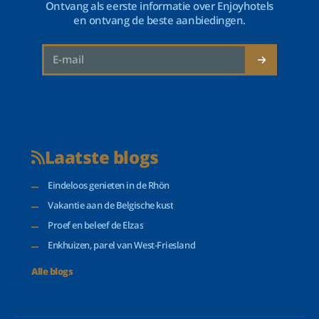
Ontvang als eerste informatie over Enjoyhotels
en ontvang de beste aanbiedingen.
Laatste blogs
Eindeloos genieten in de Rhön
Vakantie aan de Belgische kust
Proef en beleef de Elzas
Enkhuizen, parel van West-Friesland
Alle blogs