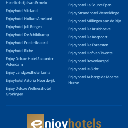
Heerlickheijd van Ermelo
Enjoyhotel La Source Epen
Enjoyhotel Vlieland
Enjoy Strandhotel Wemeldinge
Enjoyhotel Hollum Ameland
Enjoyhotel Millingen aan de Rijn
Enjoyhotel Joli Bergen
Enjoyhotel De Kruishoeve
Enjoyhotel De Schildkamp
Enjoyhotel De Koepoort
Enjoyhotel Frederiksoord
Enjoyhotel De Foreesten
Enjoyhotel Riche
Enjoyhotel Hof van Twente
Enjoy Deluxe Hotel Spaander
Enjoyhotel Bovenkarspel
Volendam
Enjoyhotel Ie-Sicht
Enjoy Landgoedhotel Lunia
Enjoyhotel Auberge de Moerse
Enjoyhotel Astoria Noordwijk
Hoeve
Enjoy Deluxe Wellnesshotel
Groningen