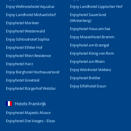
Enjoy Wellnesshotel Aqualux
Enjoy Landhotel Lippischer Hof
Enjoy Landhotel Michaelishof
Enjoyhotel Sauerland
(Winterberg)
Enjoyhotel Marleen
Enjoyhotel Haus am See
Enjoyhotel Westerwald
Enjoy Moezelhotel Bremm
Enjoy Schlosshotel Sophia
Enjoyhotel am Erzengel
Enjoyhotel Eifeler Hof
Enjoyhotel König von Rom
Enjoyhotel Rhön Residence
Enjoyhotel am Rhein
Enjoyhotel Harz
Enjoy Weinhotel Veldenz
Enjoy Berghotel Hochsauerland
Enjoyhotel Bottler
Enjoyhotel Greetsiel
Enjoy Eifelhotel Daun
Enjoyhotel Bürgerhof Wetzlar
Hotels Frankrijk
Enjoyhotel Majestic Alsace
Enjoyhotel Des Vosges – Elzas