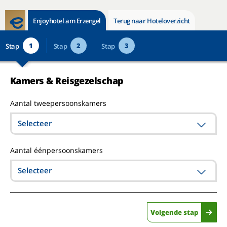
Enjoyhotel am Erzengel
Terug naar Hoteloverzicht
1
2
3
Stap
Stap
Stap
Kamers & Reisgezelschap
Aantal tweepersoonskamers
Selecteer
Aantal éénpersoonskamers
Selecteer
Volgende stap