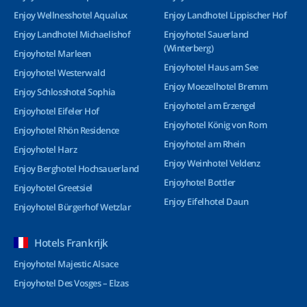
Enjoy Wellnesshotel Aqualux
Enjoy Landhotel Lippischer Hof
Enjoy Landhotel Michaelishof
Enjoyhotel Sauerland
(Winterberg)
Enjoyhotel Marleen
Enjoyhotel Haus am See
Enjoyhotel Westerwald
Enjoy Moezelhotel Bremm
Enjoy Schlosshotel Sophia
Enjoyhotel am Erzengel
Enjoyhotel Eifeler Hof
Enjoyhotel König von Rom
Enjoyhotel Rhön Residence
Enjoyhotel am Rhein
Enjoyhotel Harz
Enjoy Weinhotel Veldenz
Enjoy Berghotel Hochsauerland
Enjoyhotel Bottler
Enjoyhotel Greetsiel
Enjoy Eifelhotel Daun
Enjoyhotel Bürgerhof Wetzlar
Hotels Frankrijk
Enjoyhotel Majestic Alsace
Enjoyhotel Des Vosges – Elzas