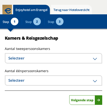
Enjoyhotel am Erzengel
Terug naar Hoteloverzicht
1
2
3
Stap
Stap
Stap
Kamers & Reisgezelschap
Aantal tweepersoonskamers
Selecteer
Aantal éénpersoonskamers
Selecteer
Volgende stap