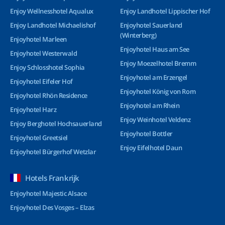
Enjoy Wellnesshotel Aqualux
Enjoy Landhotel Lippischer Hof
Enjoy Landhotel Michaelishof
Enjoyhotel Sauerland
(Winterberg)
Enjoyhotel Marleen
Enjoyhotel Haus am See
Enjoyhotel Westerwald
Enjoy Moezelhotel Bremm
Enjoy Schlosshotel Sophia
Enjoyhotel am Erzengel
Enjoyhotel Eifeler Hof
Enjoyhotel König von Rom
Enjoyhotel Rhön Residence
Enjoyhotel am Rhein
Enjoyhotel Harz
Enjoy Weinhotel Veldenz
Enjoy Berghotel Hochsauerland
Enjoyhotel Bottler
Enjoyhotel Greetsiel
Enjoy Eifelhotel Daun
Enjoyhotel Bürgerhof Wetzlar
Hotels Frankrijk
Enjoyhotel Majestic Alsace
Enjoyhotel Des Vosges – Elzas