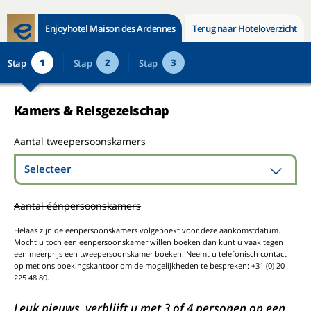
Enjoyhotel Maison des Ardennes
Terug naar Hoteloverzicht
1
2
3
Stap
Stap
Stap
Kamers & Reisgezelschap
Aantal tweepersoonskamers
Selecteer
Aantal éénpersoonskamers
Helaas zijn de eenpersoonskamers volgeboekt voor deze aankomstdatum.
Mocht u toch een eenpersoonskamer willen boeken dan kunt u vaak tegen
een meerprijs een tweepersoonskamer boeken. Neemt u telefonisch contact
op met ons boekingskantoor om de mogelijkheden te bespreken: +31 (0) 20
225 48 80.
Leuk nieuws, verblijft u met 3 of 4 personen op een