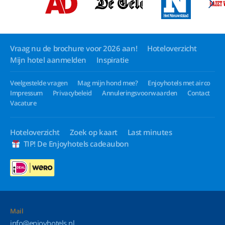
Vraag nu de brochure voor 2026 aan!
Hoteloverzicht
Mijn hotel aanmelden
Inspiratie
Veelgestelde vragen
Mag mijn hond mee?
Enjoyhotels met airco
Impressum
Privacybeleid
Annuleringsvoorwaarden
Contact
Vacature
Hoteloverzicht
Zoek op kaart
Last minutes
TIP! De Enjoyhotels cadeaubon
Mail
info@enjoyhotels.nl