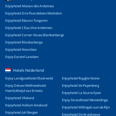
Enjoyhotel Maison des Ardennes
Enjoyhotel Drie Paardekens Mechelen
Enjoyhotel Eburon Tongeren
Enjoyhotel L’Eau Vive Ardennen
Enjoyhotel Corner House Blankenberge
Enjoyhotel Blankenberge
Enjoyhotel Noordzee
Enjoy Eurotel Lanaken
Hotels Nederland
Enjoy Landgoedhotel Ehzerwold
Enjoyhotel Ruyghe Venne
Enjoy Deluxe Wellnesshotel
Enjoyhotel de Papenberg
Heerlickheijd van Ermelo
Enjoyhotel La Source Epen
Enjoyhotel Vlieland
Enjoy Strandhotel Wemeldinge
Enjoyhotel Hollum Ameland
Enjoyhotel Millingen aan de Rijn
Enjoyhotel Joli Bergen
Enjoyhotel De Kruishoeve