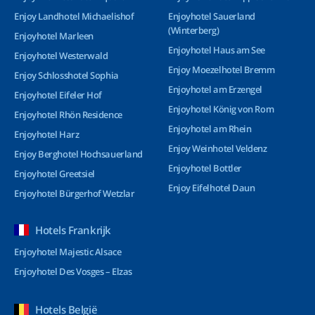
Enjoy Landhotel Michaelishof
Enjoyhotel Sauerland
(Winterberg)
Enjoyhotel Marleen
Enjoyhotel Haus am See
Enjoyhotel Westerwald
Enjoy Moezelhotel Bremm
Enjoy Schlosshotel Sophia
Enjoyhotel am Erzengel
Enjoyhotel Eifeler Hof
Enjoyhotel König von Rom
Enjoyhotel Rhön Residence
Enjoyhotel am Rhein
Enjoyhotel Harz
Enjoy Weinhotel Veldenz
Enjoy Berghotel Hochsauerland
Enjoyhotel Bottler
Enjoyhotel Greetsiel
Enjoy Eifelhotel Daun
Enjoyhotel Bürgerhof Wetzlar
Hotels Frankrijk
Enjoyhotel Majestic Alsace
Enjoyhotel Des Vosges – Elzas
Hotels België