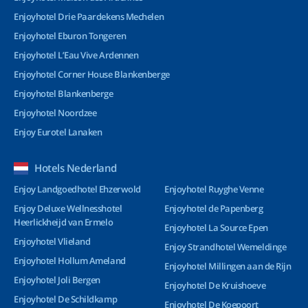
Enjoyhotel Drie Paardekens Mechelen
Enjoyhotel Eburon Tongeren
Enjoyhotel L’Eau Vive Ardennen
Enjoyhotel Corner House Blankenberge
Enjoyhotel Blankenberge
Enjoyhotel Noordzee
Enjoy Eurotel Lanaken
Hotels Nederland
Enjoy Landgoedhotel Ehzerwold
Enjoyhotel Ruyghe Venne
Enjoy Deluxe Wellnesshotel
Enjoyhotel de Papenberg
Heerlickheijd van Ermelo
Enjoyhotel La Source Epen
Enjoyhotel Vlieland
Enjoy Strandhotel Wemeldinge
Enjoyhotel Hollum Ameland
Enjoyhotel Millingen aan de Rijn
Enjoyhotel Joli Bergen
Enjoyhotel De Kruishoeve
Enjoyhotel De Schildkamp
Enjoyhotel De Koepoort