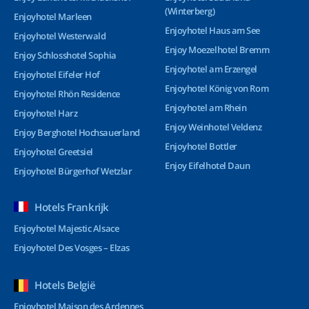
(Winterberg)
Enjoyhotel Marleen
Enjoyhotel Haus am See
Enjoyhotel Westerwald
Enjoy Moezelhotel Bremm
Enjoy Schlosshotel Sophia
Enjoyhotel am Erzengel
Enjoyhotel Eifeler Hof
Enjoyhotel König von Rom
Enjoyhotel Rhön Residence
Enjoyhotel am Rhein
Enjoyhotel Harz
Enjoy Weinhotel Veldenz
Enjoy Berghotel Hochsauerland
Enjoyhotel Bottler
Enjoyhotel Greetsiel
Enjoy Eifelhotel Daun
Enjoyhotel Bürgerhof Wetzlar
Hotels Frankrijk
Enjoyhotel Majestic Alsace
Enjoyhotel Des Vosges – Elzas
Hotels België
Enjoyhotel Maison des Ardennes