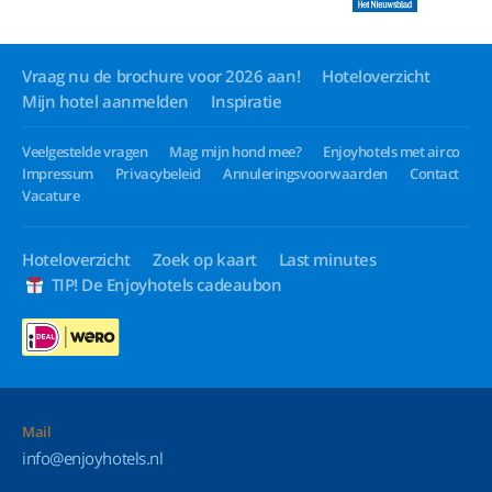
Vraag nu de brochure voor 2026 aan!
Hoteloverzicht
Mijn hotel aanmelden
Inspiratie
Veelgestelde vragen
Mag mijn hond mee?
Enjoyhotels met airco
Impressum
Privacybeleid
Annuleringsvoorwaarden
Contact
Vacature
Hoteloverzicht
Zoek op kaart
Last minutes
TIP! De Enjoyhotels cadeaubon
Mail
info@enjoyhotels.nl