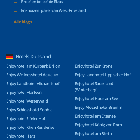
Proef en beleef de Elzas
Enkhuizen, parel van West-Friesland
Alle blogs
Hotels Duitsland
Enjoyhotel am Kurpark Brilon
Enjoyhotel Zur Krone
Enjoy Wellnesshotel Aqualux
Enjoy Landhotel Lippischer Hof
Enjoy Landhotel Michaelishof
Enjoyhotel Sauerland
(Winterberg)
Enjoyhotel Marleen
Enjoyhotel Haus am See
Enjoyhotel Westerwald
Enjoy Moezelhotel Bremm
Enjoy Schlosshotel Sophia
Enjoyhotel am Erzengel
Enjoyhotel Eifeler Hof
Enjoyhotel König von Rom
Enjoyhotel Rhön Residence
Enjoyhotel am Rhein
Enjoyhotel Harz