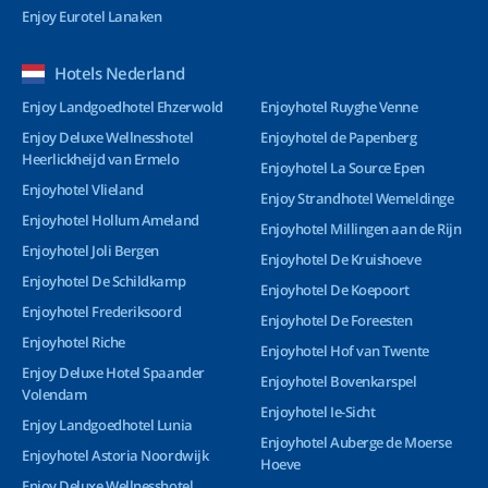
Enjoy Eurotel Lanaken
Hotels Nederland
Enjoy Landgoedhotel Ehzerwold
Enjoyhotel Ruyghe Venne
Enjoy Deluxe Wellnesshotel
Enjoyhotel de Papenberg
Heerlickheijd van Ermelo
Enjoyhotel La Source Epen
Enjoyhotel Vlieland
Enjoy Strandhotel Wemeldinge
Enjoyhotel Hollum Ameland
Enjoyhotel Millingen aan de Rijn
Enjoyhotel Joli Bergen
Enjoyhotel De Kruishoeve
Enjoyhotel De Schildkamp
Enjoyhotel De Koepoort
Enjoyhotel Frederiksoord
Enjoyhotel De Foreesten
Enjoyhotel Riche
Enjoyhotel Hof van Twente
Enjoy Deluxe Hotel Spaander
Enjoyhotel Bovenkarspel
Volendam
Enjoyhotel Ie-Sicht
Enjoy Landgoedhotel Lunia
Enjoyhotel Auberge de Moerse
Enjoyhotel Astoria Noordwijk
Hoeve
Enjoy Deluxe Wellnesshotel