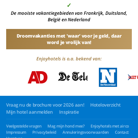
✓
De mooiste vakantiegebieden van Frankrijk, Duitsland,
België en Nederland
Droomvakanties met 'waar' voor je geld, daar
word je vrolijk van!
Enjoyhotels is o.a. bekend van:
Vraag nu de brochure voor 2026 aan!
Hoteloverzicht
Mijn hotel aanmelden
Inspiratie
Veelgestelde vragen
Mag mijn hond mee?
Enjoyhotels met airco
Impressum
Privacybeleid
Annuleringsvoorwaarden
Contact