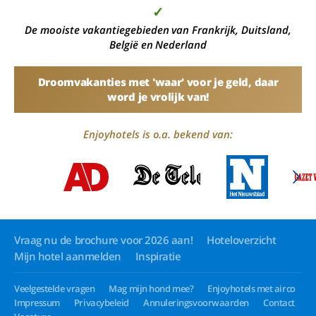
✓
De mooiste vakantiegebieden van Frankrijk, Duitsland,
België en Nederland
Droomvakanties met 'waar' voor je geld, daar
word je vrolijk van!
Enjoyhotels is o.a. bekend van:
Vraag nu de brochure voor 2026 aan!
Hoteloverzicht
Mijn hotel aanmelden
Inspiratie
Veelgestelde vragen
Mag mijn hond mee?
Enjoyhotels met airco
Impressum
Privacybeleid
Annuleringsvoorwaarden
Contact