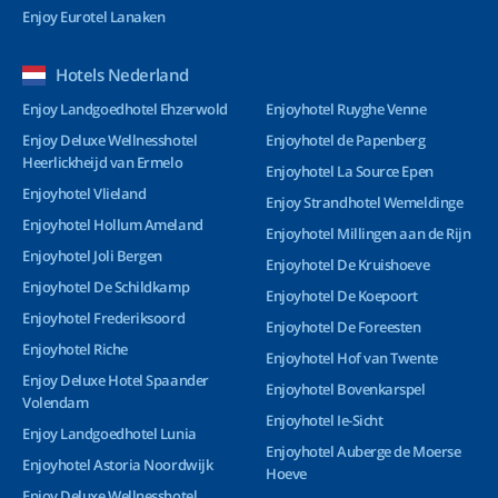
Enjoy Eurotel Lanaken
Hotels Nederland
Enjoy Landgoedhotel Ehzerwold
Enjoyhotel Ruyghe Venne
Enjoy Deluxe Wellnesshotel
Enjoyhotel de Papenberg
Heerlickheijd van Ermelo
Enjoyhotel La Source Epen
Enjoyhotel Vlieland
Enjoy Strandhotel Wemeldinge
Enjoyhotel Hollum Ameland
Enjoyhotel Millingen aan de Rijn
Enjoyhotel Joli Bergen
Enjoyhotel De Kruishoeve
Enjoyhotel De Schildkamp
Enjoyhotel De Koepoort
Enjoyhotel Frederiksoord
Enjoyhotel De Foreesten
Enjoyhotel Riche
Enjoyhotel Hof van Twente
Enjoy Deluxe Hotel Spaander
Enjoyhotel Bovenkarspel
Volendam
Enjoyhotel Ie-Sicht
Enjoy Landgoedhotel Lunia
Enjoyhotel Auberge de Moerse
Enjoyhotel Astoria Noordwijk
Hoeve
Enjoy Deluxe Wellnesshotel