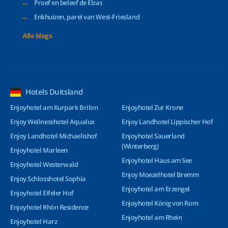
Proef en beleef de Elzas
Enkhuizen, parel van West-Friesland
Alle blogs
Hotels Duitsland
Enjoyhotel am Kurpark Brilon
Enjoyhotel Zur Krone
Enjoy Wellnesshotel Aqualux
Enjoy Landhotel Lippischer Hof
Enjoy Landhotel Michaelishof
Enjoyhotel Sauerland
(Winterberg)
Enjoyhotel Marleen
Enjoyhotel Haus am See
Enjoyhotel Westerwald
Enjoy Moezelhotel Bremm
Enjoy Schlosshotel Sophia
Enjoyhotel am Erzengel
Enjoyhotel Eifeler Hof
Enjoyhotel König von Rom
Enjoyhotel Rhön Residence
Enjoyhotel am Rhein
Enjoyhotel Harz