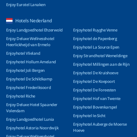
Enjoy Eurotel Lanaken
Hotels Nederland
Enjoy Landgoedhotel Ehzerwold
Enjoyhotel Ruyghe Venne
Enjoy Deluxe Wellnesshotel
Enjoyhotel de Papenberg
Heerlickheijd van Ermelo
Enjoyhotel La Source Epen
Enjoyhotel Vlieland
Enjoy Strandhotel Wemeldinge
Enjoyhotel Hollum Ameland
Enjoyhotel Millingen aan de Rijn
Enjoyhotel Joli Bergen
Enjoyhotel De Kruishoeve
Enjoyhotel De Schildkamp
Enjoyhotel De Koepoort
Enjoyhotel Frederiksoord
Enjoyhotel De Foreesten
Enjoyhotel Riche
Enjoyhotel Hof van Twente
Enjoy Deluxe Hotel Spaander
Enjoyhotel Bovenkarspel
Volendam
Enjoyhotel Ie-Sicht
Enjoy Landgoedhotel Lunia
Enjoyhotel Auberge de Moerse
Enjoyhotel Astoria Noordwijk
Hoeve
Enjoy Deluxe Wellnesshotel