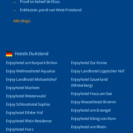
Proef en beleef de Elzas
Enkhuizen, parel van West-Friesland
Alle blogs
Hotels Duitsland
Enjoyhotel am Kurpark Brilon
Enjoyhotel Zur Krone
Enjoy Wellnesshotel Aqualux
Enjoy Landhotel Lippischer Hof
Enjoy Landhotel Michaelishof
Enjoyhotel Sauerland
(Winterberg)
Enjoyhotel Marleen
Enjoyhotel Haus am See
Enjoyhotel Westerwald
Enjoy Moezelhotel Bremm
Enjoy Schlosshotel Sophia
Enjoyhotel am Erzengel
Enjoyhotel Eifeler Hof
Enjoyhotel König von Rom
Enjoyhotel Rhön Residence
Enjoyhotel am Rhein
Enjoyhotel Harz