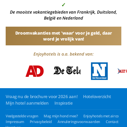
✓
De mooiste vakantiegebieden van Frankrijk, Duitsland,
België en Nederland
Droomvakanties met 'waar' voor je geld, daar
word je vrolijk van!
Enjoyhotels is o.a. bekend van:
Vraag nu de brochure voor 2026 aan!
Hoteloverzicht
Mijn hotel aanmelden
Inspiratie
Veelgestelde vragen
Mag mijn hond mee?
Enjoyhotels met airco
Impressum
Privacybeleid
Annuleringsvoorwaarden
Contact