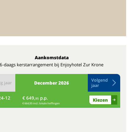
Aankomstdata
6-daags kerstarrangement bij Enjoyhotel Zur Krone
Volgend
g jaar
December
2026
jaar
24-12
€ 649,
p.p.
vr
95
Kiezen
€ 664,95 incl. lokale heffingen