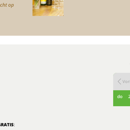
icht op
Vori
do
GRATIS
: