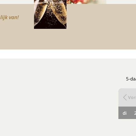
lijk van!
5-da
Vori
di