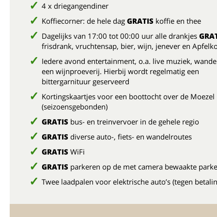
4 x driegangendiner
Koffiecorner: de hele dag
GRATIS
koffie en thee
Dagelijks van 17:00 tot 00:00 uur alle drankjes
GRAT
frisdrank, vruchtensap, bier, wijn, jenever en Apfelk
Iedere avond entertainment, o.a. live muziek, wande
een wijnproeverij. Hierbij wordt regelmatig een
bittergarnituur geserveerd
Kortingskaartjes voor een boottocht over de Moezel
(seizoensgebonden)
GRATIS
bus- en treinvervoer in de gehele regio
GRATIS
diverse auto-, fiets- en wandelroutes
GRATIS
WiFi
GRATIS
parkeren op de met camera bewaakte parke
Twee laadpalen voor elektrische auto’s (tegen betalin