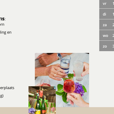
vr
di
IS
:
orn
za
ling en
wo
zo
erplaats
g)