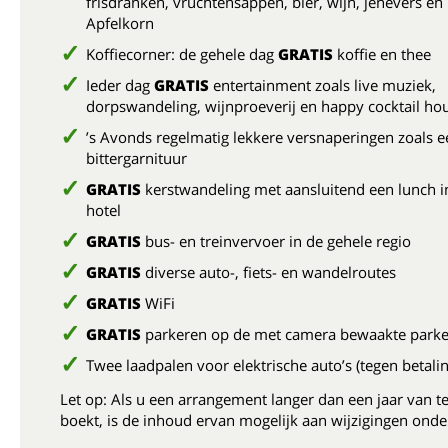
frisdranken, vruchtensappen, bier, wijn, jenevers en
Apfelkorn
Koffiecorner: de gehele dag
GRATIS
koffie en thee
Ieder dag
GRATIS
entertainment zoals live muziek,
dorpswandeling, wijnproeverij en happy cocktail ho
’s Avonds regelmatig lekkere versnaperingen zoals e
bittergarnituur
GRATIS
kerstwandeling met aansluitend een lunch i
hotel
GRATIS
bus- en treinvervoer in de gehele regio
GRATIS
diverse auto-, fiets- en wandelroutes
GRATIS
WiFi
GRATIS
parkeren op de met camera bewaakte parke
Twee laadpalen voor elektrische auto’s (tegen betalin
Let op: Als u een arrangement langer dan een jaar van t
boekt, is de inhoud ervan mogelijk aan wijzigingen onde