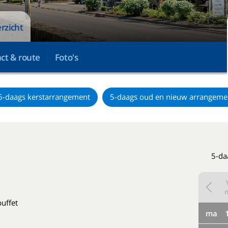
rzicht
ct & route
Foto's
6-daags kerstarrangement
5-daags oud en nieuw arrangeme
5-da
buffet
ma