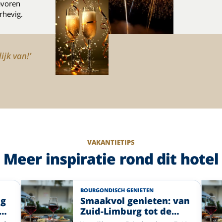
evoren
rhevig.
ijk van!’
VAKANTIETIPS
Meer inspiratie rond dit hotel
BOURGONDISCH GENIETEN
ng
Smaakvol genieten: van
Zuid-Limburg tot de
Moezel