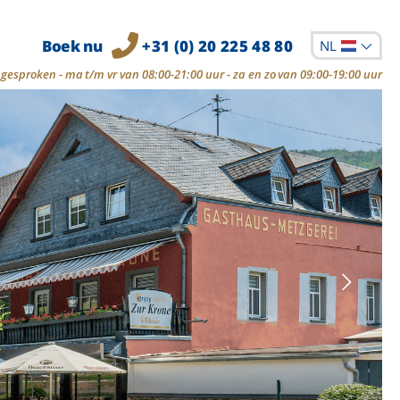
Boek nu
+31 (0) 20 225 48 80
NL
gesproken - ma t/m vr van 08:00-21:00 uur - za en zo van 09:00-19:00 uur