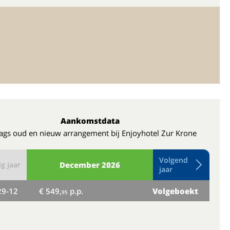
Aankomstdata
ags oud en nieuw arrangement bij Enjoyhotel Zur Krone
Volgend
g jaar
December
2026
jaar
29-12
€ 549,
p.p.
Volgeboekt
wo
95