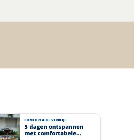
COMFORTABEL VERBLIJF
5 dagen ontspannen
met comfortabele
overnachtingen en diner