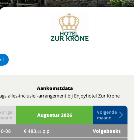
nt
Aankomstdata
ags alles-inclusief-arrangement bij Enjoyhotel Zur Krone
Vorige
Volgende
Augustus
2026
maand
maand
10-08
€ 483,
p.p.
Volgeboekt
do
95