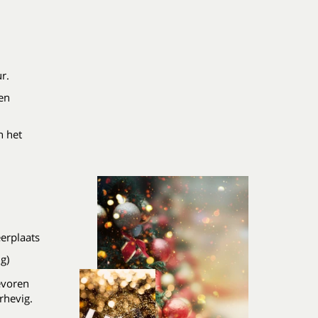
ur.
en
n het
erplaats
g)
evoren
rhevig.