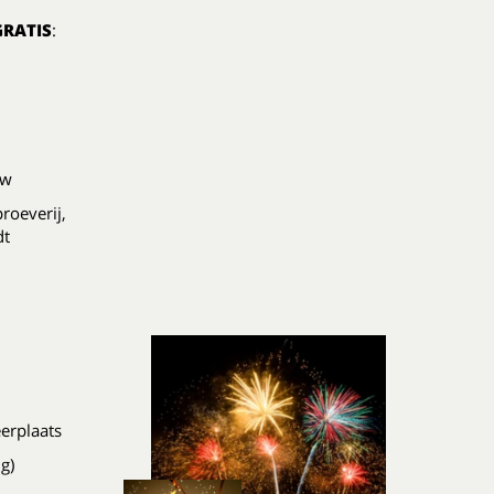
GRATIS
:
ow
roeverij,
dt
erplaats
g)