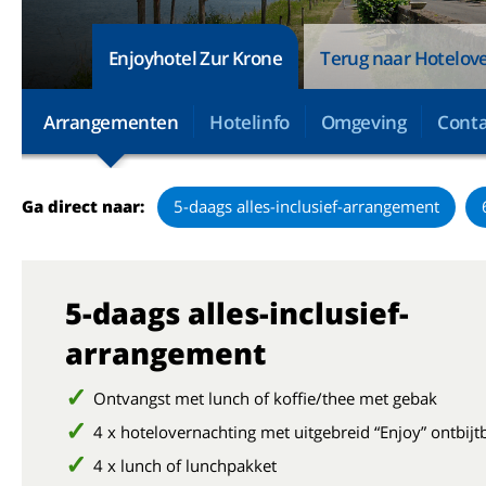
Enjoyhotel Zur Krone
Terug naar Hotelove
Arrangementen
Hotelinfo
Omgeving
Conta
Ga direct naar:
5-daags alles-inclusief-arrangement
5-daags alles-inclusief-
arrangement
Ontvangst met lunch of koffie/thee met gebak
4 x hotelovernachting met uitgebreid “Enjoy” ontbijt
4 x lunch of lunchpakket