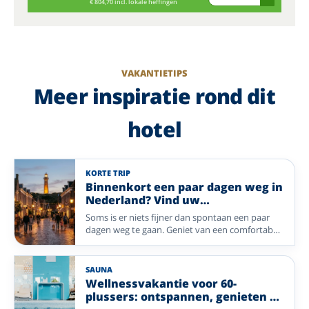
€ 804,70 incl. lokale heffingen
VAKANTIETIPS
Meer inspiratie rond dit
hotel
KORTE TRIP
Binnenkort een paar dagen weg in
Nederland? Vind uw
Enjoyvakantie; van eilandleven tot
Soms is er niets fijner dan spontaan een paar
wellness
dagen weg te gaan. Geniet van een comfortabel
verblijf, heerlijke maaltijden, gezellig
entertainment en de persoonlijke gastvrijheid
van een Enjoyhotel. Of u nu kiest voor de
SAUNA
Waddeneilanden of een sfeervolle stad: uw
Wellnessvakantie voor 60-
ontspannen vakantie begint hier.
plussers: ontspannen, genieten en