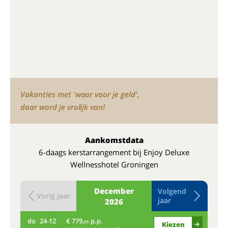
Vakanties met 'waar voor je geld',
daar word je vrolijk van!
Aankomstdata
6-daags kerstarrangement bij Enjoy Deluxe
Wellnesshotel Groningen
December
Volgend
Vorig jaar
jaar
2026
do
24-12
€ 779,
p.p.
vr
95
Kiezen