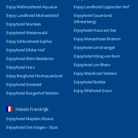
Enjoy Wellnesshotel Aqualux
Enjoy Landhotel Lippischer Hof
Enjoy Landhotel Michaelishof
Enjoyhotel Sauerland
(Winterberg)
Enjoyhotel Marleen
Enjoyhotel Haus am See
Enjoyhotel Westerwald
Enjoy Moezelhotel Bremm
Enjoy Schlosshotel Sophia
Enjoyhotel am Erzengel
Enjoyhotel Eifeler Hof
Enjoyhotel König von Rom
Enjoyhotel Rhön Residence
Enjoyhotel am Rhein
Enjoyhotel Harz
Enjoy Weinhotel Veldenz
Enjoy Berghotel Hochsauerland
Enjoyhotel Bottler
Enjoyhotel Greetsiel
Enjoy Eifelhotel Daun
Enjoyhotel Bürgerhof Wetzlar
Hotels Frankrijk
Enjoyhotel Majestic Alsace
Enjoyhotel Des Vosges – Elzas