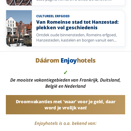
verschillen per hotel. Kies een fietsregio in
Nederland of Duitsland, van kust en rivierdal tot
bos en heide.
CULTUREEL ERFGOED
Van Romeinse stad tot Hanzestad:
plekken vol geschiedenis
Ontdek oude binnensteden, Romeins erfgoed,
Hanzesteden, kastelen en borgen vanuit een
selectie Enjoyhotels in Nederland, België,
Duitsland en Frankrijk.
Dáárom
Enjoy
hotels
✓
De mooiste vakantiegebieden van Frankrijk, Duitsland,
België en Nederland
Droomvakanties met 'waar' voor je geld, daar
word je vrolijk van!
Enjoyhotels is o.a. bekend van: