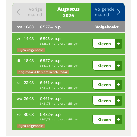
Augustus
Vorige
Volgende
maand
maand
2026
ma
10-08
€ 527,
p.p.
Volgeboekt
do
95
vr
14-08
€ 505,
p.p.
Bij
95
Kiezen
€ 525,75 incl. lokale heffingen
ma
Bijna volgeboekt
di
18-08
€ 527,
p.p.
vr
95
Kiezen
€ 547,75 incl. lokale heffingen
Nog maar 4 kamers beschikbaar
di
za
22-08
€ 461,
p.p.
95
Kiezen
€ 481,75 incl. lokale heffingen
za
wo
26-08
€ 461,
p.p.
95
Kiezen
€ 481,75 incl. lokale heffingen
wo
zo
30-08
€ 482,
p.p.
95
Kiezen
€ 502,75 incl. lokale heffingen
zo
Bijna volgeboekt