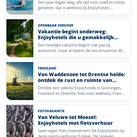
opladen
Een paar dagen weg, alle tijd voor uzelf en volop
genieten: dat is wellness bij Enjoyhotels.
Ontspan in de sauna of het zwembad, geniet
van lekker eten en trek eropuit voor een
wandeling of ontdekkingstocht in de omgeving.
OPENBAAR VERVOER
Bij deze hotels draait uw vakantie om rust,
Vakantie begint onderweg:
comfort en genieten – zonder dat u iets hoeft te
Enjoyhotels die u gemakkelijk
regelen. Of u nu samen weggaat of uzelf gewoon
bereikt met het OV
Een heerlijke vakantie begint niet pas bij
eens wilt verwennen met een paar dagen
aankomst, maar al tijdens de reis ernaartoe. Met
ontspanning: laat de dagelijkse drukte achter u
deze selectie Enjoyhotels reist u comfortabel
en kom heerlijk opgeladen weer thuis.
met het openbaar vervoer naar bijzondere
bestemmingen zoals de Belgische kust, het
FRIESLAND
rustige noorden en de prachtige
Van Waddenzee tot Drentse heide:
Waddeneilanden. Of u nu wilt uitwaaien aan zee,
ontdek de rust en ruimte van
genieten van eilandrust of de charme van het
Noord-Nederland met Enjoyhotels
Ontdek een selectie Enjoyhotels in Groningen,
Groningse landschap wilt ontdekken: uw
Friesland en Drenthe. Kies voor wellness, Friese
vakantie is eenvoudig bereikbaar zonder dat u
meren, Waddeneilanden, UNESCO-erfgoed of
zelf hoeft te rijden. Stap ontspannen in de trein,
bos en heide.
laat de reis aan u voorbijgaan en geniet vanaf
het eerste moment van uw verblijf.
FIETSVAKANTIE
Van Veluwe tot Moezel:
Enjoyhotels met fietsverhuur
Geen eigen fiets meenemen? De Enjoyhotels op
deze pagina verhuren E-bikes. De tarieven