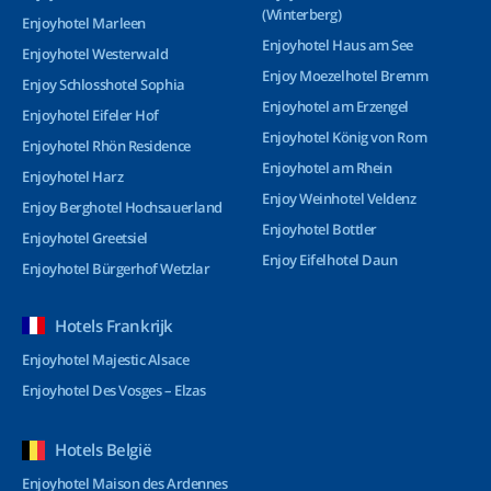
(Winterberg)
Enjoyhotel Marleen
Enjoyhotel Haus am See
Enjoyhotel Westerwald
Enjoy Moezelhotel Bremm
Enjoy Schlosshotel Sophia
Enjoyhotel am Erzengel
Enjoyhotel Eifeler Hof
Enjoyhotel König von Rom
Enjoyhotel Rhön Residence
Enjoyhotel am Rhein
Enjoyhotel Harz
Enjoy Weinhotel Veldenz
Enjoy Berghotel Hochsauerland
Enjoyhotel Bottler
Enjoyhotel Greetsiel
Enjoy Eifelhotel Daun
Enjoyhotel Bürgerhof Wetzlar
Hotels Frankrijk
Enjoyhotel Majestic Alsace
Enjoyhotel Des Vosges – Elzas
Hotels België
Enjoyhotel Maison des Ardennes