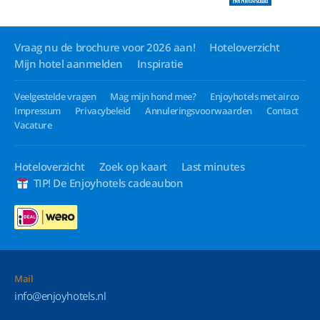
Vraag nu de brochure voor 2026 aan!
Hoteloverzicht
Mijn hotel aanmelden
Inspiratie
Veelgestelde vragen
Mag mijn hond mee?
Enjoyhotels met airco
Impressum
Privacybeleid
Annuleringsvoorwaarden
Contact
Vacature
Hoteloverzicht
Zoek op kaart
Last minutes
TIP! De Enjoyhotels cadeaubon
Mail
info@enjoyhotels.nl