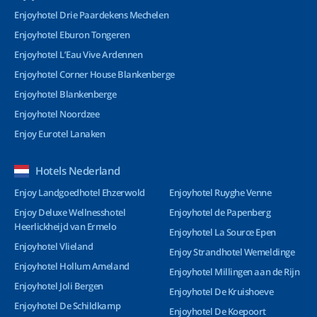
Enjoyhotel Drie Paardekens Mechelen
Enjoyhotel Eburon Tongeren
Enjoyhotel L’Eau Vive Ardennen
Enjoyhotel Corner House Blankenberge
Enjoyhotel Blankenberge
Enjoyhotel Noordzee
Enjoy Eurotel Lanaken
Hotels Nederland
Enjoy Landgoedhotel Ehzerwold
Enjoyhotel Ruyghe Venne
Enjoy Deluxe Wellnesshotel
Enjoyhotel de Papenberg
Heerlickheijd van Ermelo
Enjoyhotel La Source Epen
Enjoyhotel Vlieland
Enjoy Strandhotel Wemeldinge
Enjoyhotel Hollum Ameland
Enjoyhotel Millingen aan de Rijn
Enjoyhotel Joli Bergen
Enjoyhotel De Kruishoeve
Enjoyhotel De Schildkamp
Enjoyhotel De Koepoort