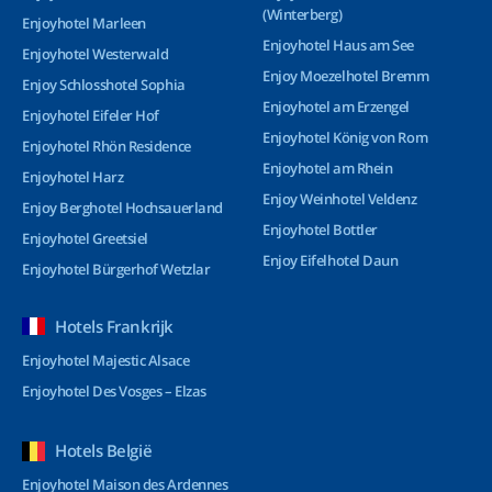
(Winterberg)
Enjoyhotel Marleen
Enjoyhotel Haus am See
Enjoyhotel Westerwald
Enjoy Moezelhotel Bremm
Enjoy Schlosshotel Sophia
Enjoyhotel am Erzengel
Enjoyhotel Eifeler Hof
Enjoyhotel König von Rom
Enjoyhotel Rhön Residence
Enjoyhotel am Rhein
Enjoyhotel Harz
Enjoy Weinhotel Veldenz
Enjoy Berghotel Hochsauerland
Enjoyhotel Bottler
Enjoyhotel Greetsiel
Enjoy Eifelhotel Daun
Enjoyhotel Bürgerhof Wetzlar
Hotels Frankrijk
Enjoyhotel Majestic Alsace
Enjoyhotel Des Vosges – Elzas
Hotels België
Enjoyhotel Maison des Ardennes