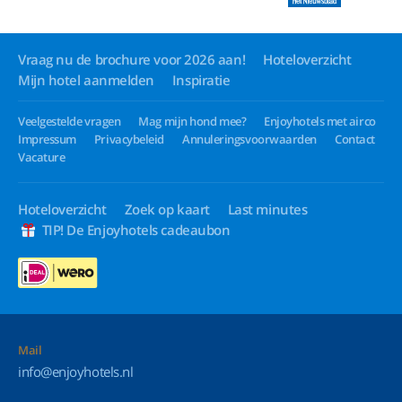
Vraag nu de brochure voor 2026 aan!
Hoteloverzicht
Mijn hotel aanmelden
Inspiratie
Veelgestelde vragen
Mag mijn hond mee?
Enjoyhotels met airco
Impressum
Privacybeleid
Annuleringsvoorwaarden
Contact
Vacature
Hoteloverzicht
Zoek op kaart
Last minutes
TIP! De Enjoyhotels cadeaubon
Mail
info@enjoyhotels.nl