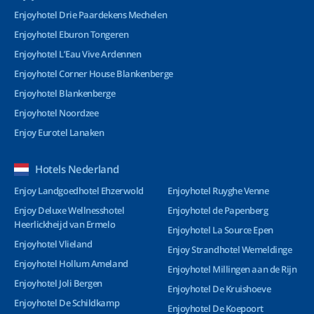
Enjoyhotel Drie Paardekens Mechelen
Enjoyhotel Eburon Tongeren
Enjoyhotel L’Eau Vive Ardennen
Enjoyhotel Corner House Blankenberge
Enjoyhotel Blankenberge
Enjoyhotel Noordzee
Enjoy Eurotel Lanaken
Hotels Nederland
Enjoy Landgoedhotel Ehzerwold
Enjoyhotel Ruyghe Venne
Enjoy Deluxe Wellnesshotel
Enjoyhotel de Papenberg
Heerlickheijd van Ermelo
Enjoyhotel La Source Epen
Enjoyhotel Vlieland
Enjoy Strandhotel Wemeldinge
Enjoyhotel Hollum Ameland
Enjoyhotel Millingen aan de Rijn
Enjoyhotel Joli Bergen
Enjoyhotel De Kruishoeve
Enjoyhotel De Schildkamp
Enjoyhotel De Koepoort