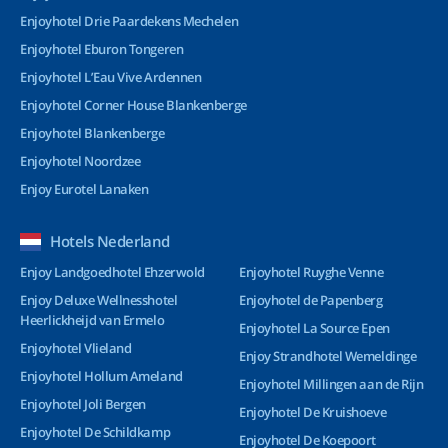
Enjoyhotel Drie Paardekens Mechelen
Enjoyhotel Eburon Tongeren
Enjoyhotel L’Eau Vive Ardennen
Enjoyhotel Corner House Blankenberge
Enjoyhotel Blankenberge
Enjoyhotel Noordzee
Enjoy Eurotel Lanaken
Hotels Nederland
Enjoy Landgoedhotel Ehzerwold
Enjoyhotel Ruyghe Venne
Enjoy Deluxe Wellnesshotel
Enjoyhotel de Papenberg
Heerlickheijd van Ermelo
Enjoyhotel La Source Epen
Enjoyhotel Vlieland
Enjoy Strandhotel Wemeldinge
Enjoyhotel Hollum Ameland
Enjoyhotel Millingen aan de Rijn
Enjoyhotel Joli Bergen
Enjoyhotel De Kruishoeve
Enjoyhotel De Schildkamp
Enjoyhotel De Koepoort