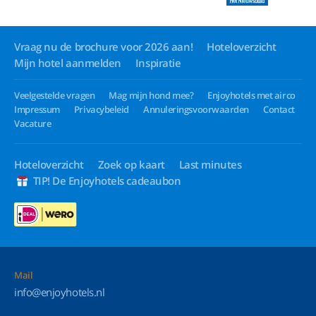
Vraag nu de brochure voor 2026 aan!
Hoteloverzicht
Mijn hotel aanmelden
Inspiratie
Veelgestelde vragen
Mag mijn hond mee?
Enjoyhotels met airco
Impressum
Privacybeleid
Annuleringsvoorwaarden
Contact
Vacature
Hoteloverzicht
Zoek op kaart
Last minutes
TIP! De Enjoyhotels cadeaubon
Mail
info@enjoyhotels.nl