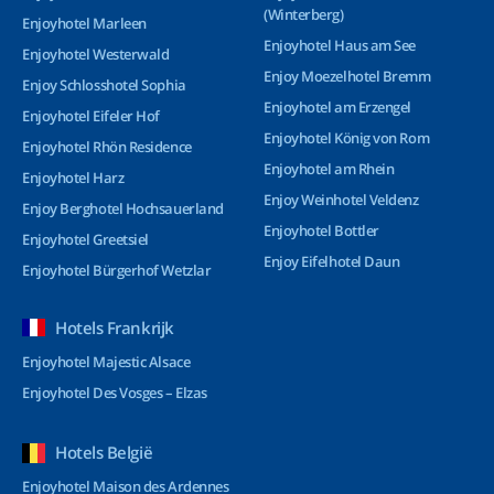
(Winterberg)
Enjoyhotel Marleen
Enjoyhotel Haus am See
Enjoyhotel Westerwald
Enjoy Moezelhotel Bremm
Enjoy Schlosshotel Sophia
Enjoyhotel am Erzengel
Enjoyhotel Eifeler Hof
Enjoyhotel König von Rom
Enjoyhotel Rhön Residence
Enjoyhotel am Rhein
Enjoyhotel Harz
Enjoy Weinhotel Veldenz
Enjoy Berghotel Hochsauerland
Enjoyhotel Bottler
Enjoyhotel Greetsiel
Enjoy Eifelhotel Daun
Enjoyhotel Bürgerhof Wetzlar
Hotels Frankrijk
Enjoyhotel Majestic Alsace
Enjoyhotel Des Vosges – Elzas
Hotels België
Enjoyhotel Maison des Ardennes