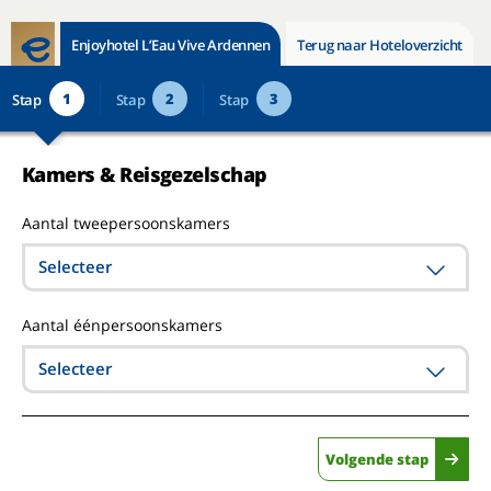
Enjoyhotel L’Eau Vive Ardennen
Terug naar Hoteloverzicht
1
2
3
Stap
Stap
Stap
Kamers & Reisgezelschap
Aantal tweepersoonskamers
Selecteer
Aantal éénpersoonskamers
Selecteer
Volgende stap