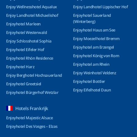
Enjoy Wellnesshotel Aqualux
Enjoy Landhotel Lippischer Hof
Enjoy Landhotel Michaelishof
Enjoyhotel Sauerland
(Winterberg)
Enjoyhotel Marleen
Enjoyhotel Haus am See
Enjoyhotel Westerwald
Enjoy Moezelhotel Bremm
Enjoy Schlosshotel Sophia
Enjoyhotel am Erzengel
Enjoyhotel Eifeler Hof
Enjoyhotel König von Rom
Enjoyhotel Rhön Residence
Enjoyhotel am Rhein
Enjoyhotel Harz
Enjoy Weinhotel Veldenz
Enjoy Berghotel Hochsauerland
Enjoyhotel Bottler
Enjoyhotel Greetsiel
Enjoy Eifelhotel Daun
Enjoyhotel Bürgerhof Wetzlar
Hotels Frankrijk
Enjoyhotel Majestic Alsace
Enjoyhotel Des Vosges – Elzas