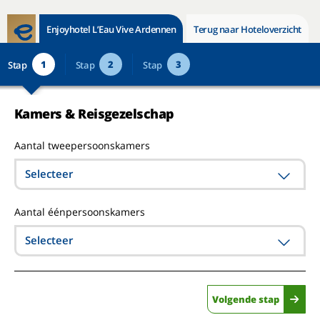
Enjoyhotel L’Eau Vive Ardennen
Terug naar Hoteloverzicht
1
2
3
Stap
Stap
Stap
Kamers & Reisgezelschap
Aantal tweepersoonskamers
Selecteer
Aantal éénpersoonskamers
Selecteer
Volgende stap