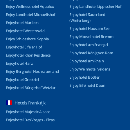
Enjoy Wellnesshotel Aqualux
Enjoy Landhotel Lippischer Hof
Enjoy Landhotel Michaelishof
Enjoyhotel Sauerland
(Winterberg)
Enjoyhotel Marleen
Enjoyhotel Haus am See
Enjoyhotel Westerwald
Enjoy Moezelhotel Bremm
Enjoy Schlosshotel Sophia
Enjoyhotel am Erzengel
Enjoyhotel Eifeler Hof
Enjoyhotel König von Rom
Enjoyhotel Rhön Residence
Enjoyhotel am Rhein
Enjoyhotel Harz
Enjoy Weinhotel Veldenz
Enjoy Berghotel Hochsauerland
Enjoyhotel Bottler
Enjoyhotel Greetsiel
Enjoy Eifelhotel Daun
Enjoyhotel Bürgerhof Wetzlar
Hotels Frankrijk
Enjoyhotel Majestic Alsace
Enjoyhotel Des Vosges – Elzas