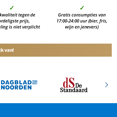
✓
✓
kwaliteit tegen de
Gratis consumpties van
rdeligste prijs,
17:00-24:00 uur (bier, fris,
ing is niet verplicht
wijn en jenevers)
jk van!