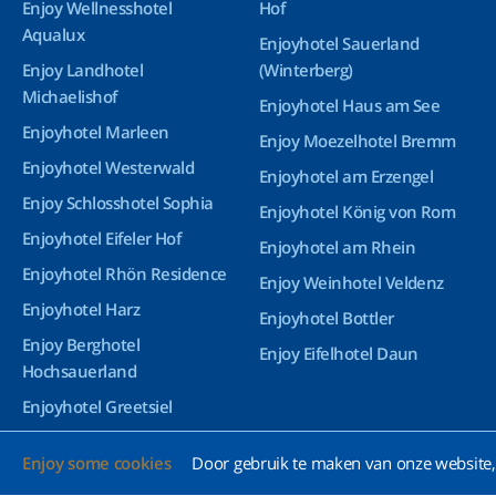
Enjoy Wellnesshotel
Hof
Aqualux
Enjoyhotel Sauerland
Enjoy Landhotel
(Winterberg)
Michaelishof
Enjoyhotel Haus am See
Enjoyhotel Marleen
Enjoy Moezelhotel Bremm
Enjoyhotel Westerwald
Enjoyhotel am Erzengel
Enjoy Schlosshotel Sophia
Enjoyhotel König von Rom
Enjoyhotel Eifeler Hof
Enjoyhotel am Rhein
Enjoyhotel Rhön Residence
Enjoy Weinhotel Veldenz
Enjoyhotel Harz
Enjoyhotel Bottler
Enjoy Berghotel
Enjoy Eifelhotel Daun
Hochsauerland
Enjoyhotel Greetsiel
Enjoyhotel Bürgerhof
Enjoy some cookies
Door gebruik te maken van onze website, 
Wetzlar