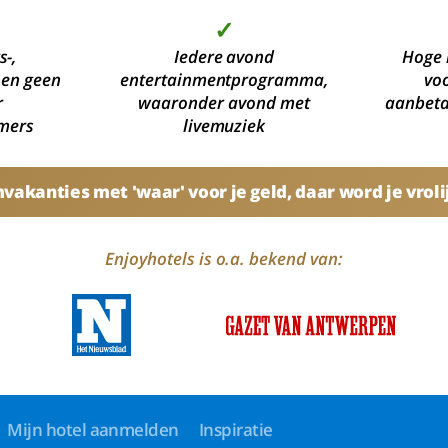
✓
s-,
Iedere avond
Hoge 
 en geen
entertainmentprogramma,
voo
r
waaronder avond met
aanbetal
mers
livemuziek
akanties met 'waar' voor je geld, daar word je vroli
Enjoyhotels is o.a. bekend van:
Mijn hotel aanmelden
Inspiratie