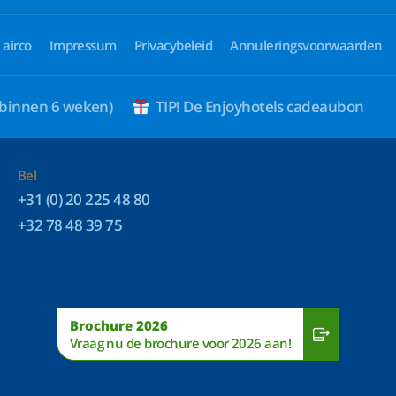
 airco
Impressum
Privacybeleid
Annuleringsvoorwaarden
 binnen 6 weken)
TIP! De Enjoyhotels cadeaubon
Bel
+31 (0) 20 225 48 80
+32 78 48 39 75
Brochure 2026
Vraag nu de brochure voor 2026 aan!