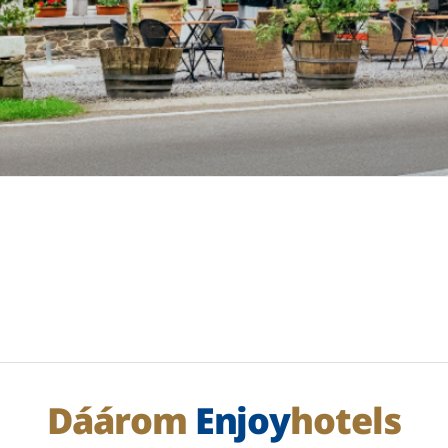
Dáárom
Enjoy
hotels