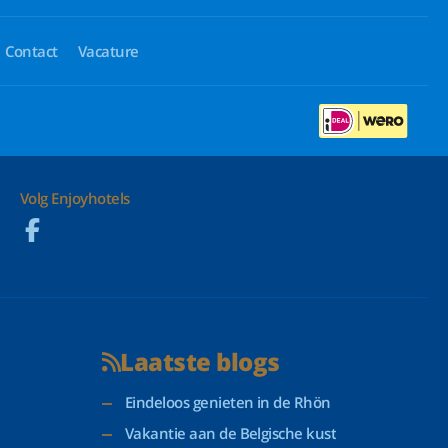
Contact
Vacature
Volg Enjoyhotels
Laatste blogs
Eindeloos genieten in de Rhön
Vakantie aan de Belgische kust