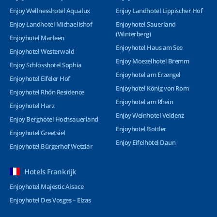
Enjoy Wellnesshotel Aqualux
Enjoy Landhotel Lippischer Hof
Enjoy Landhotel Michaelishof
Enjoyhotel Sauerland
(Winterberg)
Enjoyhotel Marleen
Enjoyhotel Haus am See
Enjoyhotel Westerwald
Enjoy Moezelhotel Bremm
Enjoy Schlosshotel Sophia
Enjoyhotel am Erzengel
Enjoyhotel Eifeler Hof
Enjoyhotel König von Rom
Enjoyhotel Rhön Residence
Enjoyhotel am Rhein
Enjoyhotel Harz
Enjoy Weinhotel Veldenz
Enjoy Berghotel Hochsauerland
Enjoyhotel Bottler
Enjoyhotel Greetsiel
Enjoy Eifelhotel Daun
Enjoyhotel Bürgerhof Wetzlar
Hotels Frankrijk
Enjoyhotel Majestic Alsace
Enjoyhotel Des Vosges – Elzas