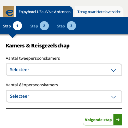
Enjoyhotel L’Eau Vive Ardennen
Terug naar Hoteloverzicht
1
2
3
Stap
Stap
Stap
Kamers & Reisgezelschap
Aantal tweepersoonskamers
Selecteer
Aantal éénpersoonskamers
Selecteer
Volgende stap