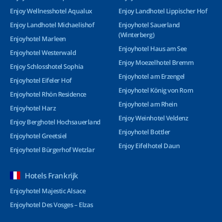
Enjoy Wellnesshotel Aqualux
Enjoy Landhotel Lippischer Hof
Enjoy Landhotel Michaelishof
Enjoyhotel Sauerland
(Winterberg)
Enjoyhotel Marleen
Enjoyhotel Haus am See
Enjoyhotel Westerwald
Enjoy Moezelhotel Bremm
Enjoy Schlosshotel Sophia
Enjoyhotel am Erzengel
Enjoyhotel Eifeler Hof
Enjoyhotel König von Rom
Enjoyhotel Rhön Residence
Enjoyhotel am Rhein
Enjoyhotel Harz
Enjoy Weinhotel Veldenz
Enjoy Berghotel Hochsauerland
Enjoyhotel Bottler
Enjoyhotel Greetsiel
Enjoy Eifelhotel Daun
Enjoyhotel Bürgerhof Wetzlar
Hotels Frankrijk
Enjoyhotel Majestic Alsace
Enjoyhotel Des Vosges – Elzas