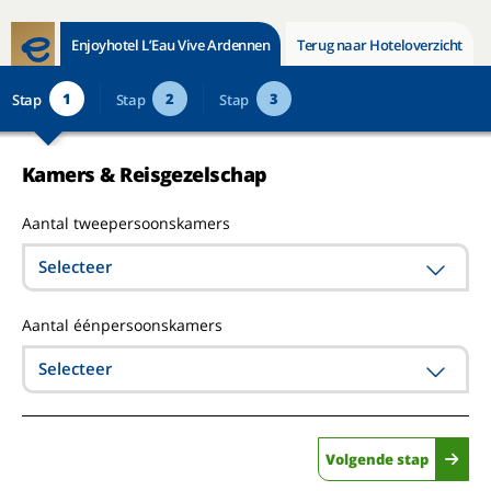
Enjoyhotel L’Eau Vive Ardennen
Terug naar Hoteloverzicht
1
2
3
Stap
Stap
Stap
Kamers & Reisgezelschap
Aantal tweepersoonskamers
Selecteer
Aantal éénpersoonskamers
Selecteer
Volgende stap