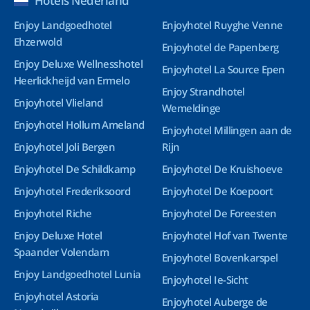
Hotels Nederland
Enjoy Landgoedhotel
Enjoyhotel Ruyghe Venne
Ehzerwold
Enjoyhotel de Papenberg
Enjoy Deluxe Wellnesshotel
Enjoyhotel La Source Epen
Heerlickheijd van Ermelo
Enjoy Strandhotel
Enjoyhotel Vlieland
Wemeldinge
Enjoyhotel Hollum Ameland
Enjoyhotel Millingen aan de
Enjoyhotel Joli Bergen
Rijn
Enjoyhotel De Schildkamp
Enjoyhotel De Kruishoeve
Enjoyhotel Frederiksoord
Enjoyhotel De Koepoort
Enjoyhotel Riche
Enjoyhotel De Foreesten
Enjoy Deluxe Hotel
Enjoyhotel Hof van Twente
Spaander Volendam
Enjoyhotel Bovenkarspel
Enjoy Landgoedhotel Lunia
Enjoyhotel Ie-Sicht
Enjoyhotel Astoria
Enjoyhotel Auberge de