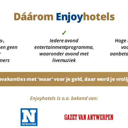
Dáárom
Enjoy
hotels
✓
s-,
Iedere avond
Hoge 
 en geen
entertainmentprogramma,
voo
r
waaronder avond met
aanbetal
mers
livemuziek
akanties met 'waar' voor je geld, daar word je vroli
Enjoyhotels is o.a. bekend van: