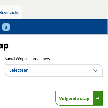
loverzicht
p
3
ap
Aantal éénpersoonskamers
Selecteer
Volgende stap