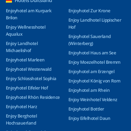
Hotels Duitsland
Enjoyhotel am Kurpark
Enjoyhotel Zur Krone
Brilon
Enjoy Landhotel Lippischer
Enjoy Wellnesshotel
Hof
Aqualux
Enjoyhotel Sauerland
Enjoy Landhotel
(Winterberg)
Michaelishof
Enjoyhotel Haus am See
Enjoyhotel Marleen
Enjoy Moezelhotel Bremm
Enjoyhotel Westerwald
Enjoyhotel am Erzengel
Enjoy Schlosshotel Sophia
Enjoyhotel König von Rom
Enjoyhotel Eifeler Hof
Enjoyhotel am Rhein
Enjoyhotel Rhön Residence
Enjoy Weinhotel Veldenz
Enjoyhotel Harz
Enjoyhotel Bottler
Enjoy Berghotel
Enjoy Eifelhotel Daun
Hochsauerland