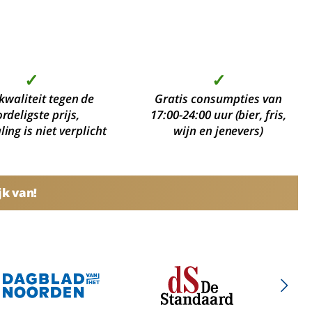
✓
✓
kwaliteit tegen de
Gratis consumpties van
rdeligste prijs,
17:00-24:00 uur (bier, fris,
ing is niet verplicht
wijn en jenevers)
jk van!