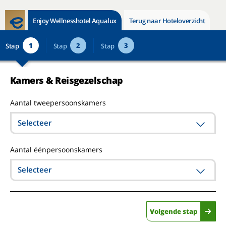
Enjoy Wellnesshotel Aqualux
Terug naar Hoteloverzicht
1
2
3
Stap
Stap
Stap
Kamers & Reisgezelschap
Aantal tweepersoonskamers
Selecteer
Aantal éénpersoonskamers
Selecteer
Volgende stap