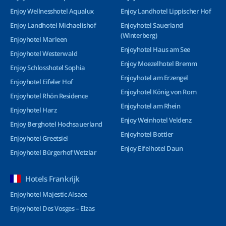
Enjoy Wellnesshotel Aqualux
Enjoy Landhotel Lippischer Hof
Enjoy Landhotel Michaelishof
Enjoyhotel Sauerland
(Winterberg)
Enjoyhotel Marleen
Enjoyhotel Haus am See
Enjoyhotel Westerwald
Enjoy Moezelhotel Bremm
Enjoy Schlosshotel Sophia
Enjoyhotel am Erzengel
Enjoyhotel Eifeler Hof
Enjoyhotel König von Rom
Enjoyhotel Rhön Residence
Enjoyhotel am Rhein
Enjoyhotel Harz
Enjoy Weinhotel Veldenz
Enjoy Berghotel Hochsauerland
Enjoyhotel Bottler
Enjoyhotel Greetsiel
Enjoy Eifelhotel Daun
Enjoyhotel Bürgerhof Wetzlar
Hotels Frankrijk
Enjoyhotel Majestic Alsace
Enjoyhotel Des Vosges – Elzas