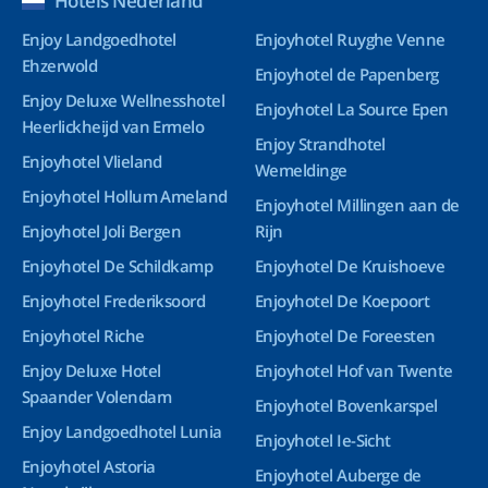
Hotels Nederland
Enjoy Landgoedhotel
Enjoyhotel Ruyghe Venne
Ehzerwold
Enjoyhotel de Papenberg
Enjoy Deluxe Wellnesshotel
Enjoyhotel La Source Epen
Heerlickheijd van Ermelo
Enjoy Strandhotel
Enjoyhotel Vlieland
Wemeldinge
Enjoyhotel Hollum Ameland
Enjoyhotel Millingen aan de
Enjoyhotel Joli Bergen
Rijn
Enjoyhotel De Schildkamp
Enjoyhotel De Kruishoeve
Enjoyhotel Frederiksoord
Enjoyhotel De Koepoort
Enjoyhotel Riche
Enjoyhotel De Foreesten
Enjoy Deluxe Hotel
Enjoyhotel Hof van Twente
Spaander Volendam
Enjoyhotel Bovenkarspel
Enjoy Landgoedhotel Lunia
Enjoyhotel Ie-Sicht
Enjoyhotel Astoria
Enjoyhotel Auberge de