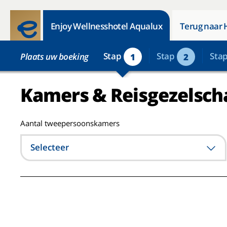
Enjoy Wellnesshotel Aqualux
Terug naar 
Stap
Stap
Sta
Plaats uw boeking
1
2
Kamers & Reisgezelsch
Aantal tweepersoonskamers
Selecteer