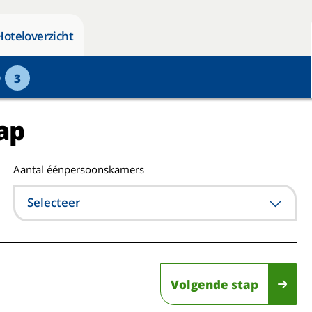
Hoteloverzicht
p
3
ap
Aantal éénpersoonskamers
Selecteer
Volgende stap