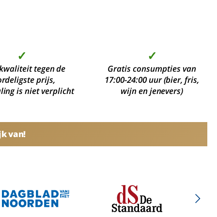
✓
✓
kwaliteit tegen de
Gratis consumpties van
rdeligste prijs,
17:00-24:00 uur (bier, fris,
ing is niet verplicht
wijn en jenevers)
jk van!