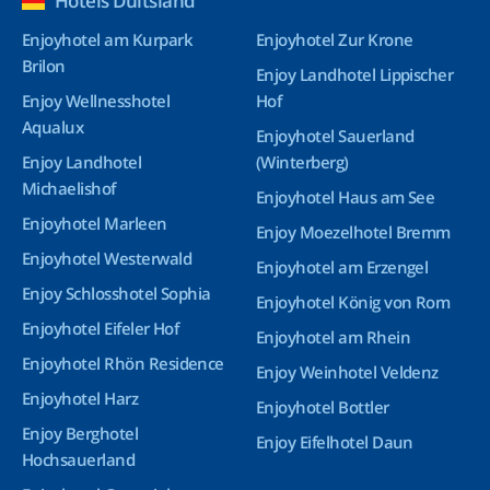
Hotels Duitsland
Enjoyhotel am Kurpark
Enjoyhotel Zur Krone
Brilon
Enjoy Landhotel Lippischer
Enjoy Wellnesshotel
Hof
Aqualux
Enjoyhotel Sauerland
Enjoy Landhotel
(Winterberg)
Michaelishof
Enjoyhotel Haus am See
Enjoyhotel Marleen
Enjoy Moezelhotel Bremm
Enjoyhotel Westerwald
Enjoyhotel am Erzengel
Enjoy Schlosshotel Sophia
Enjoyhotel König von Rom
Enjoyhotel Eifeler Hof
Enjoyhotel am Rhein
Enjoyhotel Rhön Residence
Enjoy Weinhotel Veldenz
Enjoyhotel Harz
Enjoyhotel Bottler
Enjoy Berghotel
Enjoy Eifelhotel Daun
Hochsauerland