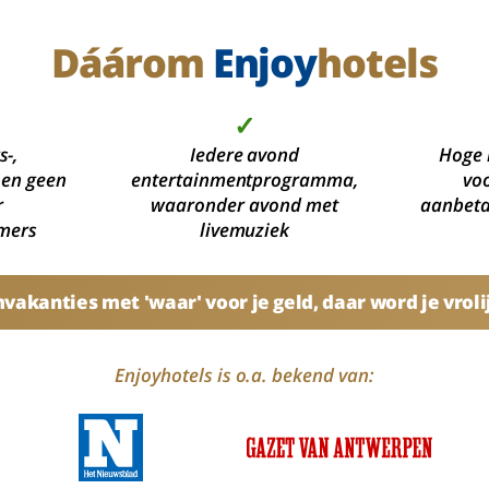
Dáárom
Enjoy
hotels
✓
s-,
Iedere avond
Hoge 
 en geen
entertainmentprogramma,
voo
r
waaronder avond met
aanbetal
mers
livemuziek
akanties met 'waar' voor je geld, daar word je vroli
Enjoyhotels is o.a. bekend van: