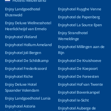
Hotels Nederland
Enjoy Landgoedhotel
Enjoyhotel Ruyghe Venne
Ehzerwold
Enjoyhotel de Papenberg
Enjoy Deluxe Wellnesshotel
Enjoyhotel La Source Epen
Heerlickheijd van Ermelo
Enjoy Strandhotel
Enjoyhotel Vlieland
Wemeldinge
Enjoyhotel Hollum Ameland
Enjoyhotel Millingen aan de
Enjoyhotel Joli Bergen
Rijn
Enjoyhotel De Schildkamp
Enjoyhotel De Kruishoeve
Enjoyhotel Frederiksoord
Enjoyhotel De Koepoort
Enjoyhotel Riche
Enjoyhotel De Foreesten
Enjoy Deluxe Hotel
Enjoyhotel Hof van Twente
Spaander Volendam
Enjoyhotel Bovenkarspel
Enjoy Landgoedhotel Lunia
Enjoyhotel Ie-Sicht
Enjoyhotel Astoria
Enjoyhotel Auberge de