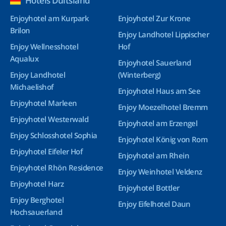
Hotels Duitsland
Enjoyhotel am Kurpark
Enjoyhotel Zur Krone
Brilon
Enjoy Landhotel Lippischer
Enjoy Wellnesshotel
Hof
Aqualux
Enjoyhotel Sauerland
Enjoy Landhotel
(Winterberg)
Michaelishof
Enjoyhotel Haus am See
Enjoyhotel Marleen
Enjoy Moezelhotel Bremm
Enjoyhotel Westerwald
Enjoyhotel am Erzengel
Enjoy Schlosshotel Sophia
Enjoyhotel König von Rom
Enjoyhotel Eifeler Hof
Enjoyhotel am Rhein
Enjoyhotel Rhön Residence
Enjoy Weinhotel Veldenz
Enjoyhotel Harz
Enjoyhotel Bottler
Enjoy Berghotel
Enjoy Eifelhotel Daun
Hochsauerland