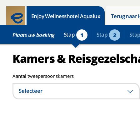
Enjoy Wellnesshotel Aqualux
Terug naar 
Stap
Stap
Sta
Plaats uw boeking
1
2
Kamers & Reisgezelsch
Aantal tweepersoonskamers
Selecteer