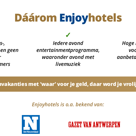
Dáárom
Enjoy
hotels
✓
s-,
Iedere avond
Hoge 
 en geen
entertainmentprogramma,
voo
r
waaronder avond met
aanbetal
mers
livemuziek
akanties met 'waar' voor je geld, daar word je vroli
Enjoyhotels is o.a. bekend van: