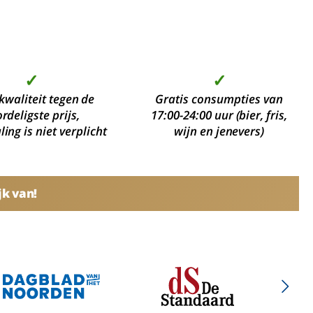
✓
✓
kwaliteit tegen de
Gratis consumpties van
rdeligste prijs,
17:00-24:00 uur (bier, fris,
ing is niet verplicht
wijn en jenevers)
jk van!