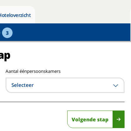
Hoteloverzicht
p
3
ap
Aantal éénpersoonskamers
Selecteer
Volgende stap