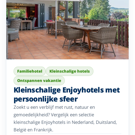
Familiehotel
Kleinschalige hotels
Ontspannen vakantie
Kleinschalige Enjoyhotels met
persoonlijke sfeer
Zoekt u een verblijf met rust, natuur en
gemoedelijkheid? Vergelijk een selectie
kleinschalige Enjoyhotels in Nederland, Duitsland,
België en Frankrijk.