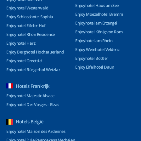
Enjoyhotel Haus am See
Enjoyhotel Westerwald
Enjoy Moezelhotel Bremm
Enjoy Schlosshotel Sophia
Enjoyhotel am Erzengel
Enjoyhotel Eifeler Hof
Enjoyhotel König von Rom
Enjoyhotel Rhön Residence
Enjoyhotel am Rhein
Enjoyhotel Harz
Enjoy Weinhotel Veldenz
Enjoy Berghotel Hochsauerland
Enjoyhotel Bottler
Enjoyhotel Greetsiel
Enjoy Eifelhotel Daun
Enjoyhotel Bürgerhof Wetzlar
Hotels Frankrijk
Enjoyhotel Majestic Alsace
Enjoyhotel Des Vosges – Elzas
Hotels België
Enjoyhotel Maison des Ardennes
Enjoyhotel Drie Paardekens Mechelen