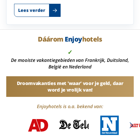
Lees verder
Dáárom
Enjoy
hotels
✓
De mooiste vakantiegebieden van Frankrijk, Duitsland,
België en Nederland
Droomvakanties met 'waar' voor je geld, daar
word je vrolijk van!
Enjoyhotels is o.a. bekend van: