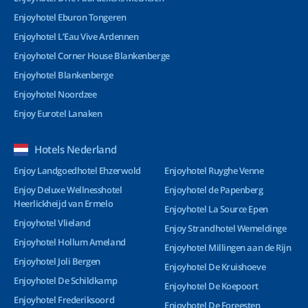
Enjoyhotel Eburon Tongeren
Enjoyhotel L’Eau Vive Ardennen
Enjoyhotel Corner House Blankenberge
Enjoyhotel Blankenberge
Enjoyhotel Noordzee
Enjoy Eurotel Lanaken
Hotels Nederland
Enjoy Landgoedhotel Ehzerwold
Enjoyhotel Ruyghe Venne
Enjoy Deluxe Wellnesshotel
Enjoyhotel de Papenberg
Heerlickheijd van Ermelo
Enjoyhotel La Source Epen
Enjoyhotel Vlieland
Enjoy Strandhotel Wemeldinge
Enjoyhotel Hollum Ameland
Enjoyhotel Millingen aan de Rijn
Enjoyhotel Joli Bergen
Enjoyhotel De Kruishoeve
Enjoyhotel De Schildkamp
Enjoyhotel De Koepoort
Enjoyhotel Frederiksoord
Enjoyhotel De Foreesten