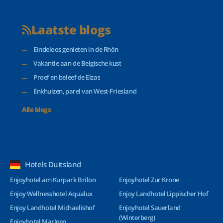
Laatste blogs
Eindeloos genieten in de Rhön
Vakantie aan de Belgische kust
Proef en beleef de Elzas
Enkhuizen, parel van West-Friesland
Alle blogs
Hotels Duitsland
Enjoyhotel am Kurpark Brilon
Enjoyhotel Zur Krone
Enjoy Wellnesshotel Aqualux
Enjoy Landhotel Lippischer Hof
Enjoy Landhotel Michaelishof
Enjoyhotel Sauerland
(Winterberg)
Enjoyhotel Marleen