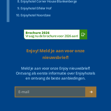
Enjoyhotel Corner House Blankenberge
Enjoyhotel Eifeler Hof
Enjoyhotel Noordzee
Brochure 2026
Vraag nu de brochure voor 2026 aan!
Enjoy! Meld je aan voor onze
nieuwsbrief!
Meld je aan voor onze Enjoy nieuwsbrief!
Ontvang als eerste informatie over Enjoyhotels
en ontvang de beste aanbiedingen.