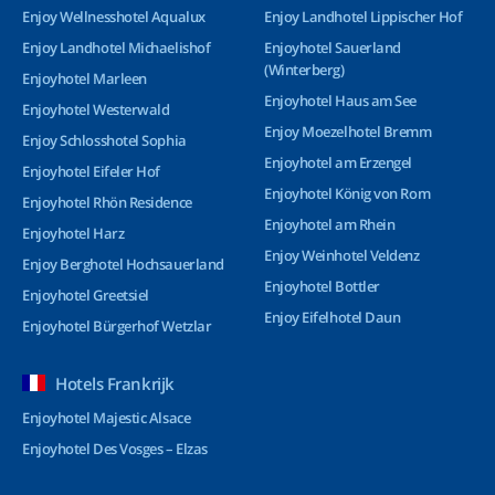
Enjoy Wellnesshotel Aqualux
Enjoy Landhotel Lippischer Hof
Enjoy Landhotel Michaelishof
Enjoyhotel Sauerland
(Winterberg)
Enjoyhotel Marleen
Enjoyhotel Haus am See
Enjoyhotel Westerwald
Enjoy Moezelhotel Bremm
Enjoy Schlosshotel Sophia
Enjoyhotel am Erzengel
Enjoyhotel Eifeler Hof
Enjoyhotel König von Rom
Enjoyhotel Rhön Residence
Enjoyhotel am Rhein
Enjoyhotel Harz
Enjoy Weinhotel Veldenz
Enjoy Berghotel Hochsauerland
Enjoyhotel Bottler
Enjoyhotel Greetsiel
Enjoy Eifelhotel Daun
Enjoyhotel Bürgerhof Wetzlar
Hotels Frankrijk
Enjoyhotel Majestic Alsace
Enjoyhotel Des Vosges – Elzas