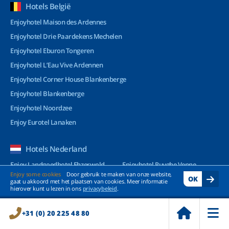
Hotels België
Enjoyhotel Maison des Ardennes
Enjoyhotel Drie Paardekens Mechelen
Enjoyhotel Eburon Tongeren
Enjoyhotel L’Eau Vive Ardennen
Enjoyhotel Corner House Blankenberge
Enjoyhotel Blankenberge
Enjoyhotel Noordzee
Enjoy Eurotel Lanaken
Hotels Nederland
Enjoy Landgoedhotel Ehzerwold
Enjoyhotel Ruyghe Venne
Enjoy some cookies
Door gebruik te maken van onze website,
OK
Enjoy Deluxe Wellnesshotel
Enjoyhotel de Papenberg
gaat u akkoord met het plaatsen van cookies. Meer informatie
Heerlickheijd van Ermelo
hierover kunt u lezen in ons
privacybeleid
.
Enjoyhotel La Source Epen
Enjoyhotel Vlieland
Enjoy Strandhotel Wemeldinge
+31 (0) 20 225 48 80
Enjoyhotel Hollum Ameland
Enjoyhotel Millingen aan de Rijn